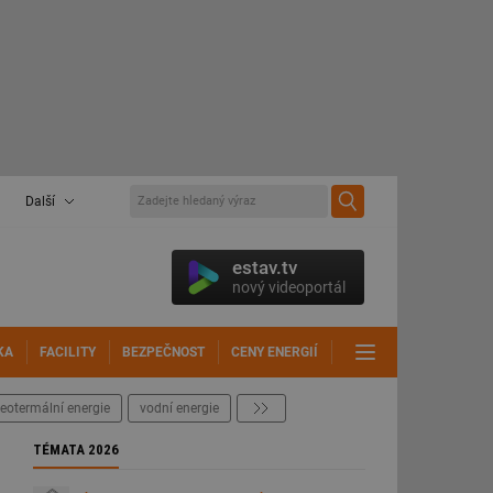
Další
estav.tv
nový videoportál
KA
FACILITY
BEZPEČNOST
CENY ENERGIÍ
DALŠÍ
eotermální energie
vodní energie
další
TÉMATA 2026