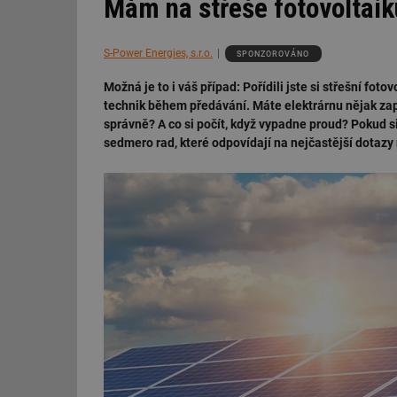
Mám na střeše fotovoltaiku
S-Power Energies, s.r.o.
SPONZOROVÁNO
Možná je to i váš případ: Pořídili jste si střešní f
technik během předávání. Máte elektrárnu nějak zap
správně? A co si počít, když vypadne proud? Pokud s
sedmero rad, které odpovídají na nejčastější dotazy