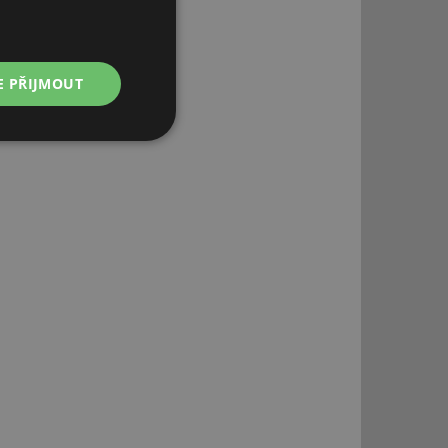
E PŘIJMOUT
Nezařazené
soubory
.
řazené soubory
 správa účtu. Webové