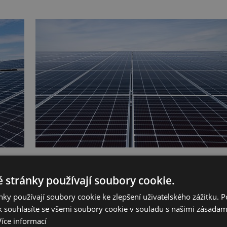
 stránky používají soubory cookie.
na funguje a kolik vyrábí?
ky používají soubory cookie ke zlepšení uživatelského zážitku. 
 souhlasíte se všemi soubory cookie v souladu s našimi zásadam
onitoringu. V případě elektráren od S-Power Energies nejde jen o nějaké
Více informací
hodin denně
. Přihlásit se do něj dá jednoduše z mobilu, tabletu i počítače.