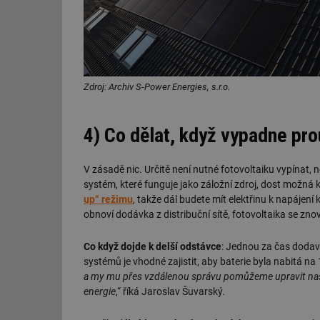
id
_hjIncludedInSessi
Zdroj: Archiv S-Power Energies, s.r.o.
id
id
4) Co dělat, když vypadne pr
id
V zásadě nic. Určitě není nutné fotovoltaiku vypínat,
_hjIncludedInSessi
systém, které funguje jako záložní zdroj, dost možn
up“ režimu
, takže dál budete mít elektřinu k napájení
obnoví dodávka z distribuční sítě, fotovoltaika se z
_dc_gtm_UA-590170
Co když dojde k delší odstávce
: Jednou za čas dodav
systémů je vhodné zajistit, aby baterie byla nabitá na 
a my mu přes vzdálenou správu pomůžeme upravit nasta
id
energie
,“ říká Jaroslav Šuvarský.