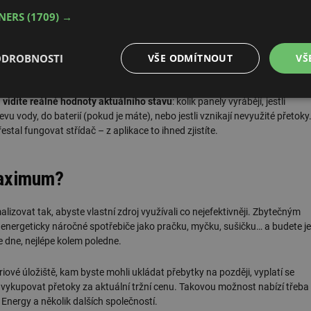
TNERS
(1709) →
, kdy se vyřizuje žádost o připojení k distribuční síti. Získají je tedy ještě
nadno přesvědčit i o tom, že spuštění elektrárny zvládli správně
,“
ODROBNOSTI
VŠE ODMÍTNOUT
VŠ
é
Výkonové
Soubory cílení
Funkční soubory
i vidíte reálné hodnoty aktuálního stavu
: kolik panely vyrábějí, jestli
soubory
u vody, do baterií (pokud je máte), nebo jestli vznikají nevyužité přetoky
tal fungovat střídač – z aplikace to ihned zjistíte.
 maximum?
é soubory
Výkonové soubory
Soubory cílení
Funkční soubory
Neza
izovat tak, abyste vlastní zdroj využívali co nejefektivněji. Zbytečným
te energeticky náročné spotřebiče jako pračku, myčku, sušičku… a budete je
ry cookie umožňují základní funkce webových stránek, jako je přihlášení uživatele a
e dne, nejlépe kolem poledne.
zbytně nutných souborů cookie správně používat.
Provider
/
Vyprší
Popis
vé úložiště, kam byste mohli ukládat přebytky na později, vyplatí se
Doména
je vykupovat přetoky za aktuální tržní cenu. Takovou možnost nabízí třeba
.forum.tzb-
Zavřením
Slouží k přihlášení pomocí Google
 Energy a několik dalších společností.
info.cz
prohlížeče