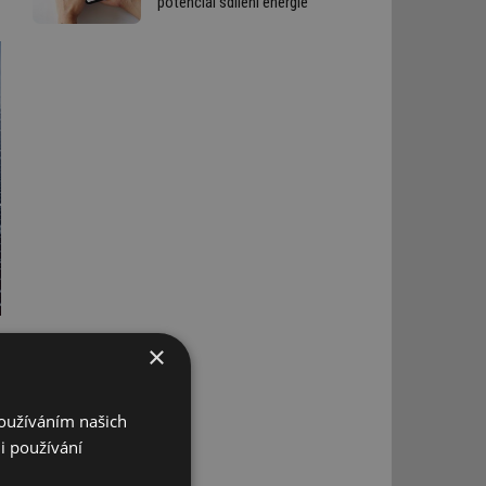
potenciál sdílení energie
×
Používáním našich
i používání