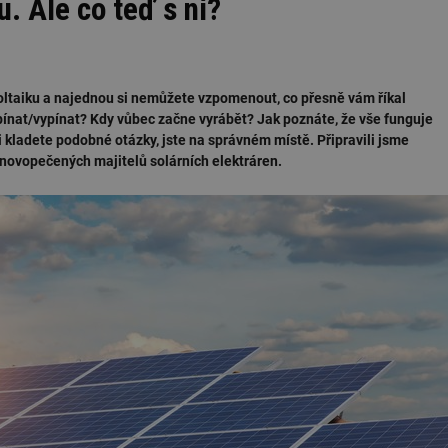
. Ale co teď s ní?
otovoltaiku a najednou si nemůžete vzpomenout, co přesně vám říkal
ínat/vypínat? Kdy vůbec začne vyrábět? Jak poznáte, že vše funguje
i kladete podobné otázky, jste na správném místě. Připravili jsme
 novopečených majitelů solárních elektráren.