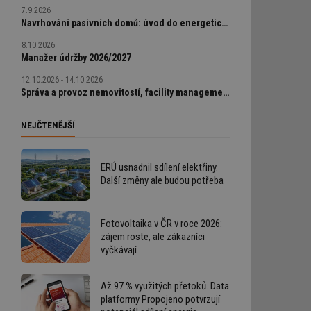
7.9.2026
Navrhování pasivních domů: úvod do energeticky úsporné výstavby
8.10.2026
Manažer údržby 2026/2027
12.10.2026 - 14.10.2026
Správa a provoz nemovitostí, facility management v praxi
NEJČTENĚJŠÍ
ERÚ usnadnil sdílení elektřiny.
Další změny ale budou potřeba
Fotovoltaika v ČR v roce 2026:
zájem roste, ale zákazníci
vyčkávají
Až 97 % využitých přetoků. Data
platformy Propojeno potvrzují