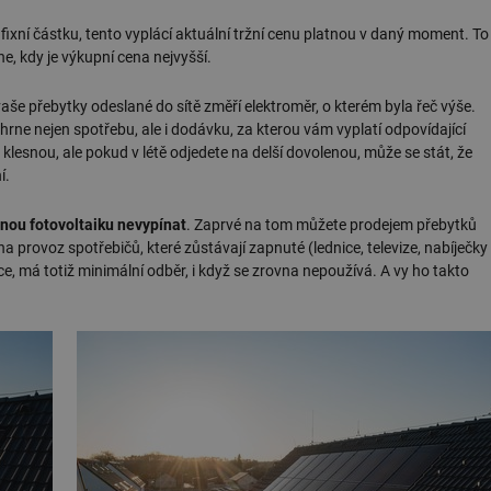
.forum.tzb-
Zavřením
Slouží k přihlášení pomocí Google
 fixní částku, tento vyplácí aktuální tržní cenu platnou v daný moment. To
info.cz
prohlížeče
ne, kdy je výkupní cena nejvyšší.
konference.tzb-
1 rok
Tento soubor cookie se používá k vytváře
info.cz
aše přebytky odeslané do sítě změří elektroměr, o kterém byla řeč výše.
InProgress
29 minut
Soubor cookie je nastaven tak, aby Hotj
Hotjar Ltd
e nejen spotřebu, ale i dodávku, za kterou vám vyplatí odpovídající
59 sekund
začátek cesty uživatele pro celkový počet
.tzb-info.cz
žádné identifikovatelné informace.
klesnou, ale pokud v létě odjedete na delší dovolenou, může se stát, že
í.
vetrani.tzb-
10 let
Tento soubor cookie se používá k vytváře
info.cz
enou fotovoltaiku nevypínat
. Zaprvé na tom můžete prodejem přebytků
onSample
1 minuta
Tento soubor cookie je nastaven tak, aby
Hotjar Ltd
59 sekund
o tom, zda je tento návštěvník zahrnut d
elektro.tzb-
 na provoz spotřebičů, které zůstávají zapnuté (lednice, televize, nabíječky
definovaného denním limitem relace va
info.cz
ce, má totiž minimální odběr, i když se zrovna nepoužívá. A vy ho takto
2 měsíce 4
Tento soubor cookie se používá ke sledo
Airtable
týdny
interakcí a výkonu v rámci vložených poh
.tzb-info.cz
usnadnění uživatelských preferencí a inte
názorech.
vytapeni.tzb-
10 let
Tento soubor cookie se používá k vytváře
info.cz
stavba.tzb-
10 let
Tento soubor cookie se používá k vytváře
info.cz
29 minut
Soubor cookie je nastaven tak, aby Hotj
Hotjar Ltd
59 sekund
začátek cesty uživatele pro celkový počet
.tzb-info.cz