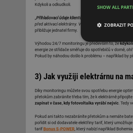
Kdykoli a odkudkoli.
SHOW ALL PAR
„
Přihlašovací údaje klientům posíláme e-mailem
, v čase
před aktivací elektrárny. V monitoringu se pak můžou s
ZOBRAZIT P
přibližuje jednatel firmy.
Nezbytně nutn
Výhodou 24/7 monitoringu je především to, že
kdykol
soubory
energie ze střídače směřuje do spotřebičů v domě, ohřev
Pokud by náhodou došlo k problému – například by přes
3) Jak využiji elektrárnu na
Nezbytně nutn
Díky monitoringu můžete svou spotřebu energie optimal
přetokům zabráníte třeba tím, že k elektrárně připojí
Nezbytně nutné soubo
zapínat v čase, kdy fotovoltaika vyrábí nejvíc
. Tedy v
stránky nelze bez ne
Název
Pokud ani takto nezabráníte přetokům a nemáte baterio
pořídit si od dodavatele elektřiny tarif, který umožňu
g_state
tarif
Bonus S-POWER
, který nabízí například Bohemia