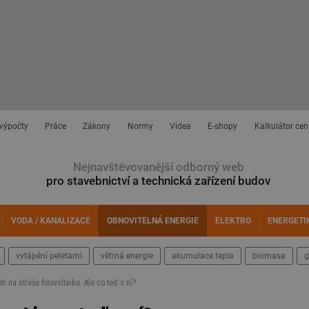
 výpočty
Práce
Zákony
Normy
Videa
E-shopy
Kalkulátor cen
Nejnavštěvovanější odborný web
pro stavebnictví a technická zařízení budov
VODA / KANALIZACE
OBNOVITELNÁ ENERGIE
ELEKTRO
ENERGETI
vytápění peletami
větrná energie
akumulace tepla
biomasa
g
 na střeše fotovoltaiku. Ale co teď s ní?