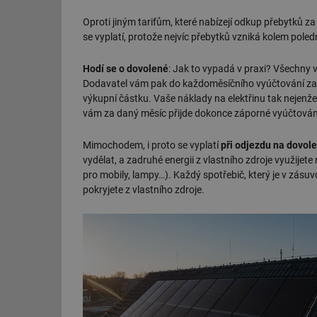
g_csrf_token
Oproti jiným tarifům, které nabízejí odkup přebytků za
se vyplatí, protože nejvíc přebytků vzniká kolem poled
id
Hodí se o dovolené
: Jak to vypadá v praxi? Všechny v
_hjAbsoluteSession
Dodavatel vám pak do každoměsíčního vyúčtování zahrn
výkupní částku. Vaše náklady na elektřinu tak nejenže 
vám za daný měsíc přijde dokonce záporné vyúčtován
id
Mimochodem, i proto se vyplatí
při odjezdu na dovol
_hjIncludedInSessi
vydělat, a zadruhé energii z vlastního zdroje využijete
pro mobily, lampy…). Každý spotřebič, který je v zásuv
pokryjete z vlastního zdroje.
mv
id
id
_hjFirstSeen