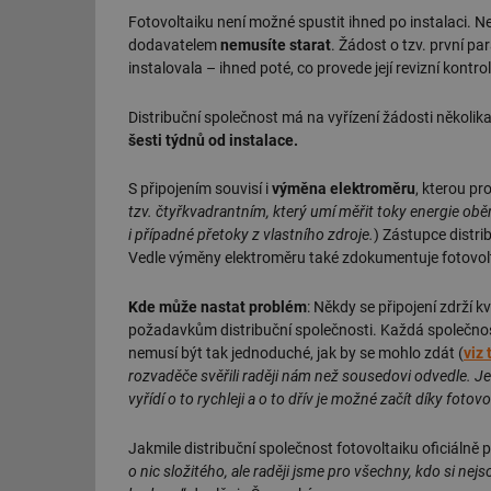
Fotovoltaiku není možné spustit ihned po instalaci. Nej
dodavatelem
nemusíte starat
. Žádost o tzv. první par
instalovala – ihned poté, co provede její revizní kontro
Distribuční společnost má na vyřízení žádosti několik
šesti týdnů od instalace.
S připojením souvisí i
výměna elektroměru
, kterou pr
tzv. čtyřkvadrantním, který umí měřit toky energie obě
i případné přetoky z vlastního zdroje.
) Zástupce distri
Vedle výměny elektroměru také zdokumentuje fotovolta
Kde může nastat problém
: Někdy se připojení zdrží 
požadavkům distribuční společnosti. Každá společnost
nemusí být tak jednoduché, jak by se mohlo zdát (
viz 
rozvaděče svěřili raději nám než sousedovi odvedle. Je
vyřídí o to rychleji a o to dřív je možné začít díky fotovo
Jakmile distribuční společnost fotovoltaiku oficiálně p
o nic složitého, ale raději jsme pro všechny, kdo si nejsou