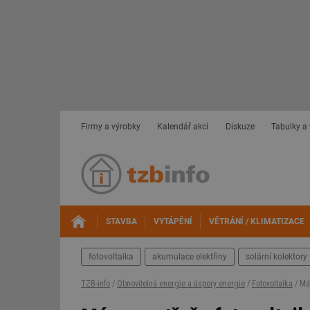
Firmy a výrobky
Kalendář akcí
Diskuze
Tabulky a
STAVBA
VYTÁPĚNÍ
VĚTRÁNÍ / KLIMATIZACE
fotovoltaika
akumulace elektřiny
solární kolektory
TZB-info
/
Obnovitelná energie a úspory energie
/
Fotovoltaika
/ Mám