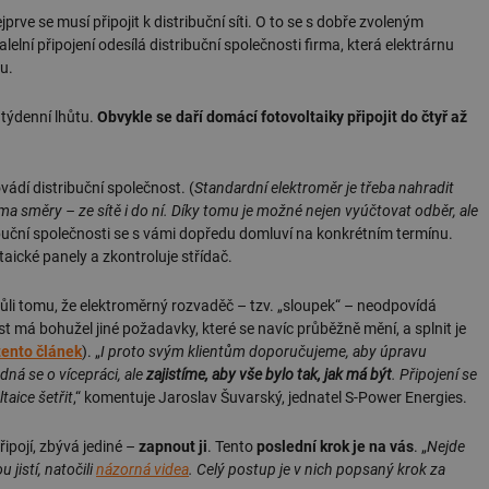
prve se musí připojit k distribuční síti. O to se s dobře zvoleným
alelní připojení odesílá distribuční společnosti firma, která elektrárnu
lu.
atýdenní lhůtu.
Obvykle se daří domácí fotovoltaiky připojit do čtyř až
ovádí distribuční společnost. (
Standardní elektroměr je třeba nahradit
ma směry – ze sítě i do ní. Díky tomu je možné nejen vyúčtovat odběr, ale
buční společnosti se s vámi dopředu domluví na konkrétním termínu.
ické panely a zkontroluje střídač.
kvůli tomu, že elektroměrný rozvaděč – tzv. „sloupek“ – neodpovídá
 má bohužel jiné požadavky, které se navíc průběžně mění, a splnit je
tento článek
). „
I proto svým klientům doporučujeme, aby úpravu
dná se o vícepráci, ale
zajistíme, aby vše bylo tak, jak má být
. Připojení se
ltaice šetřit
,“ komentuje Jaroslav Šuvarský, jednatel S-Power Energies.
řipojí, zbývá jediné –
zapnout ji
. Tento
poslední krok je na vás
. „
Nejde
 jistí, natočili
názorná videa
. Celý postup je v nich popsaný krok za