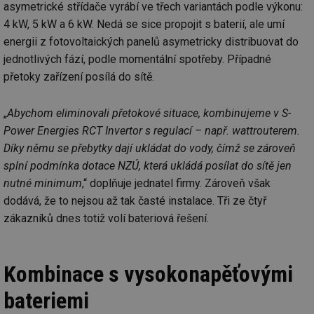
asymetrické střídače vyrábí ve třech variantách podle výkonu:
4 kW, 5 kW a 6 kW. Nedá se sice propojit s baterií, ale umí
energii z fotovoltaických panelů asymetricky distribuovat do
jednotlivých fází, podle momentální spotřeby. Případné
přetoky zařízení posílá do sítě.
„
Abychom eliminovali přetokové situace, kombinujeme v S-
Power Energies RCT Invertor s regulací – např. wattrouterem.
Díky němu se přebytky dají ukládat do vody, čímž se zároveň
splní podmínka dotace NZÚ, která ukládá posílat do sítě jen
nutné minimum
,“ doplňuje jednatel firmy. Zároveň však
dodává, že to nejsou až tak časté instalace. Tři ze čtyř
zákazníků dnes totiž volí bateriová řešení.
Kombinace s vysokonapěťovými
bateriemi