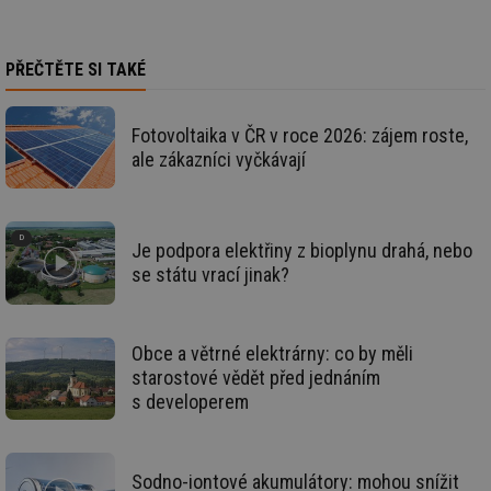
Cloudflare Inc.
59 sekund
co
.vimeo.com
po
ro
li
PŘEČTĚTE SI TAKÉ
To
př
by
po
Fotovoltaika v ČR v roce 2026: zájem roste,
zp
po
ale zákazníci vyčkávají
we
st
sid
forum.tzb-
1 rok
To
info.cz
bě
so
Je podpora elektřiny z bioplynu drahá, nebo
al
se státu vrací jinak?
na
so
re
pr
po
Obce a větrné elektrárny: co by měli
sp
rel
starostové vědět před jednáním
s developerem
_hjIncludedInSessionSample
1 minuta
Te
Hotjar Ltd
59 sekund
co
energetika.tzb-
na
info.cz
ab
Ho
zd
Sodno-iontové akumulátory: mohou snížit