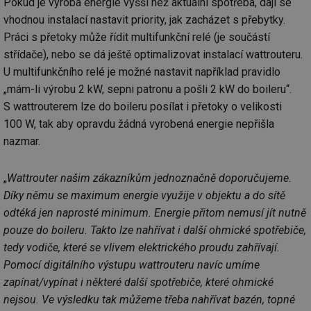
Pokud je výroba energie vyšší než aktuální spotřeba, dají se
vhodnou instalací nastavit priority, jak zacházet s přebytky.
Práci s přetoky může řídit multifunkční relé (je součástí
střídače), nebo se dá ještě optimalizovat instalací wattrouteru.
U multifunkčního relé je možné nastavit například pravidlo
„mám-li výrobu 2 kW, sepni patronu a pošli 2 kW do boileru“.
S wattrouterem lze do boileru posílat i přetoky o velikosti
100 W, tak aby opravdu žádná vyrobená energie nepřišla
nazmar.
„
Wattrouter našim zákazníkům jednoznačně doporučujeme.
Díky němu se maximum energie využije v objektu a do sítě
odtéká jen naprosté minimum. Energie přitom nemusí jít nutně
pouze do boileru. Takto lze nahřívat i další ohmické spotřebiče,
tedy vodiče, které se vlivem elektrického proudu zahřívají.
Pomocí digitálního výstupu wattrouteru navíc umíme
zapínat/vypínat i některé další spotřebiče, které ohmické
nejsou. Ve výsledku tak můžeme třeba nahřívat bazén, topné