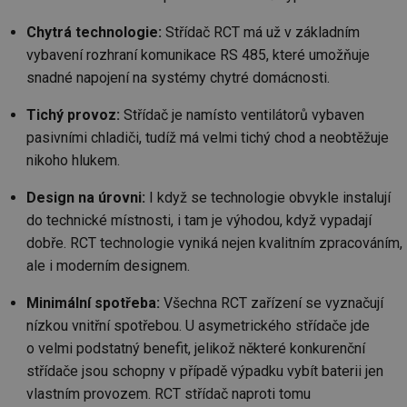
po
sl
Chytrá technologie:
Střídač RCT má už v základním
už
int
vybavení rozhraní komunikace RS 485, které umožňuje
vý
vl
snadné napojení na systémy chytré domácnosti.
po
Air
us
Tichý provoz:
Střídač je namísto ventilátorů vybaven
už
pasivními chladiči, tudíž má velmi tichý chod a neobtěžuje
pr
int
nikoho hlukem.
tě
id
vytapeni.tzb-
10 let
Te
Design na úrovni:
I když se technologie obvykle instalují
info.cz
co
po
do technické místnosti, i tam je výhodou, když vypadají
vy
se
dobře. RCT technologie vyniká nejen kvalitním zpracováním,
ale i moderním designem.
id
stavba.tzb-
10 let
Te
info.cz
co
po
Minimální spotřeba:
Všechna RCT zařízení se vyznačují
vy
se
nízkou vnitřní spotřebou. U asymetrického střídače jde
_hjFirstSeen
29 minut
So
Hotjar Ltd
o velmi podstatný benefit, jelikož některé konkurenční
59 sekund
na
.tzb-info.cz
střídače jsou schopny v případě výpadku vybít baterii jen
ab
sl
vlastním provozem. RCT střídač naproti tomu
ce