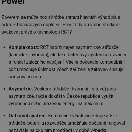
Power
ab
sl
ce
pr
Závěrem se může hodit krátké shrnutí hlavních výhod plus
poč
Ne
několik bonusových doplnění. Proč tedy při volbě střídače
žá
uvažovat právě o technologii RCT?
id
in
id
vetrani.tzb-
10 let
Te
Komplexnost:
RCT nabízí nejen asymetrické střídače
info.cz
co
po
(klasické i hybridní), ale také bateriový systém a rozvaděč
vy
se
s funkcí záložního napájení. Vše je dokonale kompatibilní,
což umocňuje účinnost všech zařízení a zároveň snižuje
_hjIncludedInSessionSample
1 minuta
Te
Hotjar Ltd
59 sekund
co
elektro.tzb-
pořizovací cenu.
na
info.cz
ab
Ho
Asymetrie:
Veškeré střídače (hybridní i sítové) jsou
zd
ná
asymetrické, takže dokáží v České republice využít
za
vz
vyrobenou nebo uloženou energii na maximum.
de
de
re
Ostrovní systém:
Kombinace vlastního zdroje a RCT
we
střídače, baterií a rozvaděče umožňuje dočasně fungovat
mv
2 měsíce 4
Te
Airtable
nezávisle na okolním prostředí i v době výpadku.
týdny
co
.tzb-info.cz