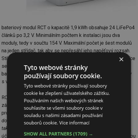
bateriový modul RCT o kapacitě 1,9 kWh obsahuje 24 LiFePo4
článků po 3,2 V. Minimálním počtem k instalaci jsou dva
moduly, tedy v součtu 154 V. Maximální počet je šest modulů
na jeden střídač, tak aby se nepřesáhl jeho napěťový rozsah.
×
Střídače RCT jsou však také modulární a umožňují propojit více
Tyto webové stránky
sestav. Úměrně tomu je pak možné navyšovat i kapacitu
bateriového systému. Technologie je tedy vhodná i pro domy
používají soubory cookie.
s velkou spotřebou, případně i pro průmyslové objekty.
Tyto webové stránky používají soubory
cookie ke zlepšení uživatelského zážitku.
RCT baterie mají minimální životnost 5 000 cyklů a nabízejí
Používáním našich webových stránek
záruku 10 let. Po jejich uplynutí baterie ztratí maximálně 20
souhlasíte se všemi soubory cookie v
procent účinnosti. „
Máme vyzkoušeno, že v průměrné
souladu s našimi zásadami používání
domácnosti baterie udělá přibližně 280 cyklů ročně. Při
souborů cookie.
Více informací
takovém provozu vydrží bezmála 18 let, než začne ztrácet
SHOW ALL PARTNERS
(1709) →
účinnost
,“ upřesňuje Jaroslav Šuvarský a doplňuje: „
Ohromnou