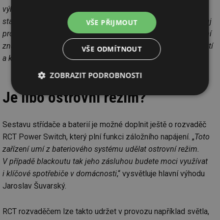
výhodou systémů RCT je také jejich minimální spotřeba. Ve
stand-by režimu baterie spolu se střídačem spotřebují na svůj
VŠE PŘIJMOUT
provoz méně než 10 W, což je výrazně méně než konkurenční
značky. Zároveň pracují v širokém rozmezí 7-97 procent nabití
VŠE ODMÍTNOUT
a keramické jádro umocňuje jejich bezpečnost.
“
ZOBRAZIT PODROBNOSTI
Je libo ostrovní režim?
Nezbytně
Výkonové
Soubory
nutné
soubory
cílení
soubory
Sestavu střídače a baterií je možné doplnit ještě o rozvaděč
RCT Power Switch, který plní funkci záložního napájení. „
Toto
zařízení umí z bateriového systému udělat ostrovní režim.
Funkční soubory
Nezařazené
soubory
V případě blackoutu tak jeho zásluhou budete moci využívat
i klíčové spotřebiče v domácnosti
,“ vysvětluje hlavní výhodu
Jaroslav Šuvarský.
RCT rozvaděčem lze takto udržet v provozu například světla,