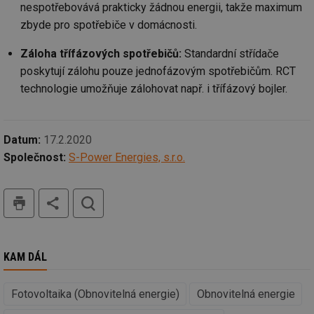
pr
nespotřebovává prakticky žádnou energii, takže maximum
poč
Ne
zbyde pro spotřebiče v domácnosti.
žá
id
in
Záloha třífázových spotřebičů:
Standardní střídače
poskytují zálohu pouze jednofázovým spotřebičům. RCT
id
forum.tzb-
1 rok
Te
info.cz
co
technologie umožňuje zálohovat např. i třífázový bojler.
po
vy
se
_hjIncludedInSessionSample
1 minuta
Te
Hotjar Ltd
Datum:
17.2.2020
59 sekund
co
vetrani.tzb-
na
info.cz
Společnost:
S-Power Energies, s.r.o.
ab
Ho
zd
ná
tisk
hledat
za
vz
de
de
re
we
KAM DÁL
id
voda.tzb-
10 let
Te
info.cz
co
po
Fotovoltaika (Obnovitelná energie)
Obnovitelná energie
vy
se