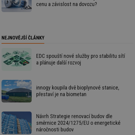
ná
cenu a závislost na dovozu?
za
vz
de
de
re
we
_hjIncludedInSessionSample
1 minuta
Te
Hotjar Ltd
NEJNOVĚJŠÍ ČLÁNKY
59 sekund
co
stavba.tzb-
na
info.cz
ab
Ho
EDC spouští nové služby pro stabilitu sítí
zd
ná
a plánuje další rozvoj
za
vz
de
de
re
we
innogy koupila dvě bioplynové stanice,
přestaví je na biometan
id
www.tzb-
10 let
Te
info.cz
co
po
vy
se
Návrh Strategie renovací budov dle
id
m.tzb-info.cz
10 let
Te
směrnice 2024/1275/EU o energetické
co
po
náročnosti budov
vy