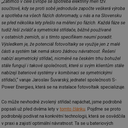
„
Zatímco v celé Evropě se spotřeba elektřiny měří tzv.
součtově, kdy se proti sobě jednoduše započte veškerá výroba
a spotřeba na všech fázích dohromady, u nás a na Slovensku
se před několika lety přešlo na měření po fázích. Každá fáze se
tudíž řeší zvlášť a symetrické střídače, běžně používané
v ostatních zemích, si s tímto specifikem neumí poradit.
Výsledkem je, že potenciál fotovoltaiky se využije jen z malé
části a systém tak nemá skoro žádnou návratnost. Řešení
nabízí asymetrický střídač, nicméně na českém trhu bohužel
stále fungují i takové společnosti, které si svým klientům stále
nabízejí bateriové systémy v kombinaci se symetrickými
střídači
,“ varuje Jaroslav Šuvarský, jednatel společnosti S-
Power Energies, která se na instalace fotovoltaik specializuje.
Co může nevhodně zvolený střídač napáchat, jsme podrobně
popsali už před dvěma lety v
tomto článku
. Pojďme se proto
podrobněji podívat na konkrétní technologii, která se osvědčila
v praxi a zajistí optimální návratnost. Ta se u bateriových