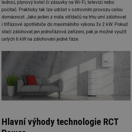
lednici, plynový kotel či zásuvky na Wi-Fi, televizi nebo
Nezbytně nutné soubory
Výkonové soubory
počítač. Prakticky tak lze udržet v ostrovním provozu celou
Soubory cílení
Funkční soubory
domácnost. Jako jeden z mála střídačů na trhu umí zálohovat
Nezařazené soubory
i třífázové spotřebiče do maximálního výkonu 3x 2 kW. Pokud
stačí zálohovat jen jednofázová zařízení, pak je možné využít
Nezbytně nutné soubory cookie umožňují základní
funkce webových stránek, jako je přihlášení
celých 6 kW na zálohování jedné fáze.
uživatele a správa účtu. Webové stránky nelze bez
nezbytně nutných souborů cookie správně používat.
Provider
/
Název
Vyprší
Po
Doména
g_state
.forum.tzb-
Zavřením
Sl
info.cz
prohlížeče
př
po
g_csrf_token
.forum.tzb-
Zavřením
Sl
info.cz
prohlížeče
př
po
id
konference.tzb-
1 rok
Te
info.cz
co
po
vy
se
Hlavní výhody technologie RCT
_hjAbsoluteSessionInProgress
29 minut
So
Hotjar Ltd
59 sekund
na
.tzb-info.cz