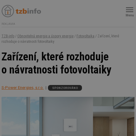
Menu
REKLAMA
TZB-info
/
Obnovitelná energie a úspory energie
/
Fotovoltaika
/ Zařízení, které
rozhoduje o návratnosti fotovoltaiky
Zařízení, které rozhoduje
o návratnosti fotovoltaiky
S-Power Energies, s.r.o.
SPONZOROVÁNO