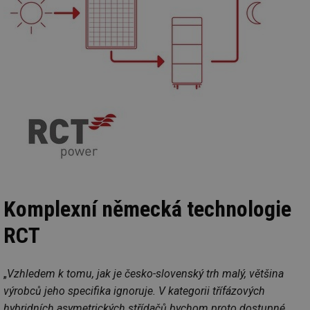
Komplexní německá technologie
RCT
„
Vzhledem k tomu, jak je česko-slovenský trh malý, většina
výrobců jeho specifika ignoruje. V kategorii třífázových
hybridních asymetrických střídačů bychom proto dostupné