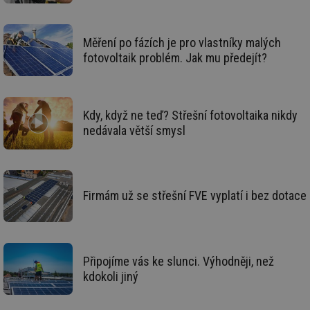
ná
za
vz
de
Měření po fázích je pro vlastníky malých
de
re
fotovoltaik problém. Jak mu předejít?
we
_hjIncludedInSessionSample
1 minuta
Te
Hotjar Ltd
59 sekund
co
voda.tzb-
na
info.cz
Kdy, když ne teď? Střešní fotovoltaika nikdy
ab
Ho
nedávala větší smysl
zd
ná
za
vz
de
de
re
Firmám už se střešní FVE vyplatí i bez dotace
we
__gfp_64b
1 rok
Je
Gemius
so
.tzb-info.cz
kt
spr
Připojíme vás ke slunci. Výhodněji, než
da
co
kdokoli jiný
ná
we
__cf_bm
29 minut
Te