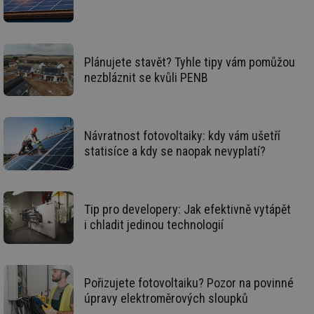
Sp
Go
da
kó
Po
lz
Plánujete stavět? Tyhle tipy vám pomůžou
za
nu
nezbláznit se kvůli PENB
be
sk
fu
sp
ná
je
Návratnost fotovoltaiky: kdy vám ušetří
kte
statisíce a kdy se naopak nevyplatí?
id
př
úč
An
id
energetika.tzb-
10 let
Te
Tip pro developery: Jak efektivně vytápět
info.cz
co
po
i chladit jedinou technologií
vy
se
_hjIncludedInSessionSample
1 minuta
Te
Hotjar Ltd
59 sekund
co
kalkulator.tzb-
Pořizujete fotovoltaiku? Pozor na povinné
na
info.cz
ab
úpravy elektroměrových sloupků
Ho
zd