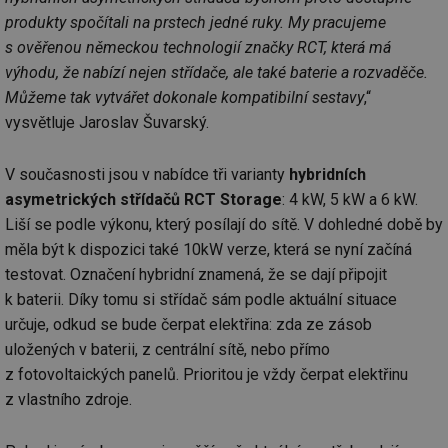
produkty spočítali na prstech jedné ruky. My pracujeme
s ověřenou německou technologií značky RCT, která má
výhodu, že nabízí nejen střídače, ale také baterie a rozvaděče.
Můžeme tak vytvářet dokonale kompatibilní sestavy
,“
vysvětluje Jaroslav Šuvarský.
V současnosti jsou v nabídce tři varianty
hybridních
asymetrických střídačů RCT Storage
: 4 kW, 5 kW a 6 kW.
Liší se podle výkonu, který posílají do sítě. V dohledné době by
měla být k dispozici také 10kW verze, která se nyní začíná
testovat. Označení hybridní znamená, že se dají připojit
k baterii. Díky tomu si střídač sám podle aktuální situace
určuje, odkud se bude čerpat elektřina: zda ze zásob
uložených v baterii, z centrální sítě, nebo přímo
z fotovoltaických panelů. Prioritou je vždy čerpat elektřinu
z vlastního zdroje.