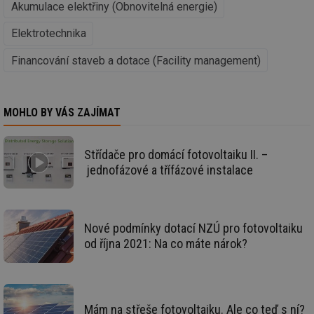
Akumulace elektřiny (Obnovitelná energie)
id
kalkulator.tzb-
1 rok
Te
info.cz
co
Elektrotechnika
po
vy
se
Financování staveb a dotace (Facility management)
id
oze.tzb-info.cz
10 let
Te
co
po
vy
MOHLO BY VÁS ZAJÍMAT
se
_hjIncludedInSessionSample
1 minuta
Te
Hotjar Ltd
59 sekund
co
oze.tzb-info.cz
na
Střídače pro domácí fotovoltaiku II. –
ab
jednofázové a třífázové instalace
Ho
zd
ná
za
vz
de
Nové podmínky dotací NZÚ pro fotovoltaiku
de
re
od října 2021: Na co máte nárok?
we
_dc_gtm_UA-5901706-1
.tzb-info.cz
58 sekund
Te
co
př
w
Mám na střeše fotovoltaiku. Ale co teď s ní?
po