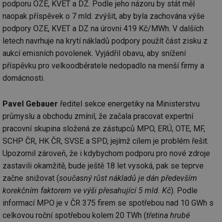
podporu OZE, KVET a DZ. Podle jeho názoru by stát měl
naopak příspěvek o 7 mld. zvýšit, aby byla zachována výše
podpory OZE, KVET a DZ na úrovni 419 Kč/MWh. V dalších
letech navrhuje na krytí nákladů podpory použít část zisku z
aukcí emisních povolenek. Vyjádřil obavu, aby snížení
příspěvku pro velkoodběratele nedopadlo na menší firmy a
domácnosti.
Pavel Gebauer
ředitel sekce energetiky na Ministerstvu
průmyslu a obchodu zmínil, že začala pracovat expertní
pracovní skupina složená ze zástupců MPO, ERÚ, OTE, MF,
SCHP ČR, HK ČR, SVSE a SPD, jejímž cílem je problém řešit.
Upozornil zároveň, že i kdybychom podporu pro nové zdroje
zastavili okamžitě, bude ještě 18 let vysoká, pak se teprve
začne snižovat (
současný růst nákladů je dán především
korekčním faktorem ve výši přesahující 5 mld. Kč
). Podle
informací MPO je v ČR 375 firem se spotřebou nad 10 GWh s
celkovou roční spotřebou kolem 20 TWh (
třetina hrubé