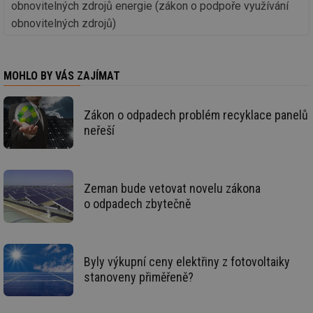
obnovitelných zdrojů energie (zákon o podpoře využívání
g_state
.forum.tzb-
Zavřením
Sl
info.cz
prohlížeče
př
obnovitelných zdrojů)
po
g_csrf_token
.forum.tzb-
Zavřením
Sl
info.cz
prohlížeče
př
po
MOHLO BY VÁS ZAJÍMAT
id
konference.tzb-
1 rok
Te
info.cz
co
po
Zákon o odpadech problém recyklace panelů
vy
neřeší
se
_hjAbsoluteSessionInProgress
29 minut
So
Hotjar Ltd
59 sekund
na
.tzb-info.cz
ab
sl
Zeman bude vetovat novelu zákona
ce
pr
o odpadech zbytečně
poč
Ne
žá
id
in
Byly výkupní ceny elektřiny z fotovoltaiky
id
vetrani.tzb-
10 let
Te
stanoveny přiměřeně?
info.cz
co
po
vy
se