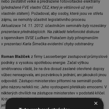
nebo zestátnit velké a předražené fotovoltaické elektrárny
(
předražené FVE vlastní ČEZ, který je většinově už nyní
vlastněn státem
). Požadoval, aby osoby, které jsou ve střetu
zájmu, se nemohly účastnit legislativního procesu.
Aktualizace 14. 11. 2012: účastníkům semináře byly rozeslány
prezentace přednášejících. Na základě telefonické diskuse
s tajemníkem SVSE Luďkem Piskačem byly přinejmenším
v prezentaci Karla Šimečka evidentní chyby odstraněny.
Roman Blažíček
z firmy Lasserberger zastupoval průmyslové
podniky s vysokou spotřebou energie. Začal výtkou
směřovanou vládě, že na dva dosud zaslané otevřené dopisy
vůbec nereagovala, ani pozvánkou k jednání, ani jakoukoli jinou
odpovědí. Zástupci ministerstev přítomní na semináři podle
jeho názoru neřekli nic. Jeho vystoupení přetékalo emocemi. V
některých chvílích na zástupce ministerstev v podstatě křičel.
Kritizoval vše včetně práce expertní skupiny, která se podle
×
jeho názoru nemá inspirovat Německem, ale Polskem, kde je