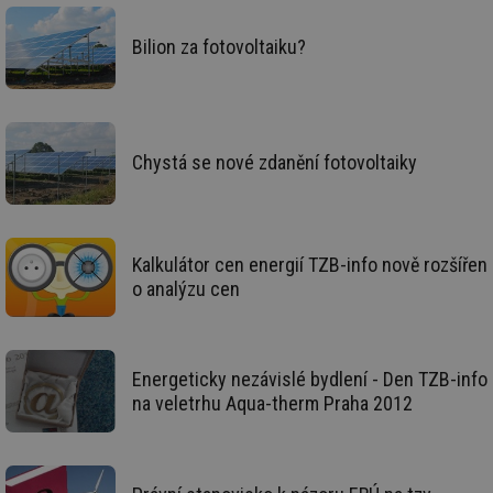
_hjIncludedInSessionSample
1 minuta
Te
Hotjar Ltd
59 sekund
co
elektro.tzb-
Bilion za fotovoltaiku?
na
info.cz
ab
Ho
zd
ná
za
vz
Chystá se nové zdanění fotovoltaiky
de
de
re
we
mv
2 měsíce 4
Te
Airtable
týdny
co
.tzb-info.cz
Kalkulátor cen energií TZB-info nově rozšířen
po
sl
o analýzu cen
už
int
vý
vl
po
Energeticky nezávislé bydlení - Den TZB-info
Air
us
na veletrhu Aqua-therm Praha 2012
už
pr
int
tě
id
vytapeni.tzb-
10 let
Te