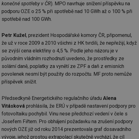
konečné spotřeby v ČR
). MPO navrhuje snížení příspěvku na
podporu OZE o 25 % při spotřebě nad 10 GWh až o 100 % při
spotřebě nad 100 GWh.
Petr Kužel
, prezident Hospodářské komory ČR, připomenul,
že už v roce 2009 a 2010 všichni z HK tvrdili, že nepřežijí, když
se zvýší cena elektřiny o 4,5 %. Podle jeho názoru je v
původním vládním rozhodnutí uvedeno, že prostředky ze
solární daně, poplatky za vynětí ze ZPF a daň z emisních
povolenek nesmí být použity do rozpočtu. MF proto nemůže
příspěvek snížit.
Předsedkyně Energetického regulačního úřadu
Alena
Vitásková
prohlásila, že ERÚ v případě nastavení podpory pro
fotovoltaiku pochybil. Vinu nese předchozí vedení v čele s
Josefem Fiřtem. Pro obhájení požadavku na zrušení podpory
nových OZE již od roku 2014 prezentovala graf dosavadního
vývoje, jehož prostou extrapolací skutečně vychází, že cíl