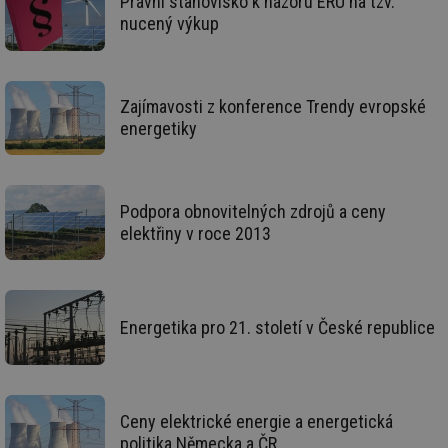
Právní stanovisko k názoru ERÚ na tzv.
info.cz
co
nucený výkup
po
vy
se
id
stavba.tzb-
10 let
Te
info.cz
co
Zajímavosti z konference Trendy evropské
po
vy
energetiky
se
_hjFirstSeen
29 minut
So
Hotjar Ltd
59 sekund
na
.tzb-info.cz
ab
sl
Podpora obnovitelných zdrojů a ceny
ce
elektřiny v roce 2013
pr
poč
Ne
žá
id
in
Energetika pro 21. století v České republice
id
forum.tzb-
1 rok
Te
info.cz
co
po
vy
se
_hjIncludedInSessionSample
1 minuta
Te
Ceny elektrické energie a energetická
Hotjar Ltd
59 sekund
co
vetrani.tzb-
politika Německa a ČR
na
info.cz