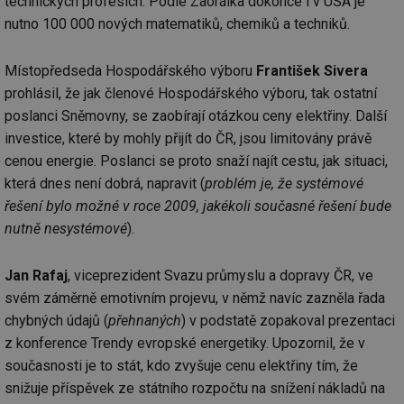
technických profesích. Podle Zaorálka dokonce i v USA je
nutno 100 000 nových matematiků, chemiků a techniků.
Místopředseda Hospodářského výboru
František Sivera
prohlásil, že jak členové Hospodářského výboru, tak ostatní
poslanci Sněmovny, se zaobírají otázkou ceny elektřiny. Další
investice, které by mohly přijít do ČR, jsou limitovány právě
cenou energie. Poslanci se proto snaží najít cestu, jak situaci,
která dnes není dobrá, napravit (
problém je, že systémové
řešení bylo možné v roce 2009, jakékoli současné řešení bude
nutně nesystémové
).
Jan Rafaj
, viceprezident Svazu průmyslu a dopravy ČR, ve
svém záměrně emotivním projevu, v němž navíc zazněla řada
chybných údajů (
přehnaných
) v podstatě zopakoval prezentaci
z konference Trendy evropské energetiky. Upozornil, že v
současnosti je to stát, kdo zvyšuje cenu elektřiny tím, že
snižuje příspěvek ze státního rozpočtu na snížení nákladů na