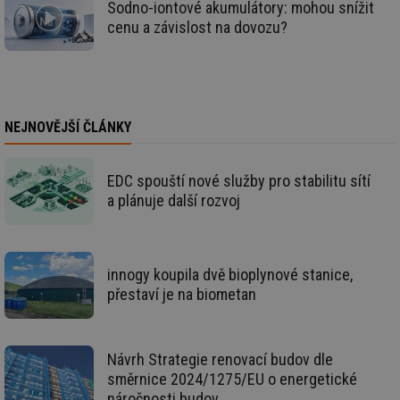
id
Sodno-iontové akumulátory: mohou snížit
př
cenu a závislost na dovozu?
úč
An
id
energetika.tzb-
10 let
Te
info.cz
co
po
vy
se
NEJNOVĚJŠÍ ČLÁNKY
_hjIncludedInSessionSample
1 minuta
Te
Hotjar Ltd
59 sekund
co
kalkulator.tzb-
na
info.cz
EDC spouští nové služby pro stabilitu sítí
ab
Ho
a plánuje další rozvoj
zd
ná
za
vz
de
de
innogy koupila dvě bioplynové stanice,
re
we
přestaví je na biometan
_hjIncludedInSessionSample
1 minuta
Te
Hotjar Ltd
59 sekund
co
voda.tzb-
na
info.cz
ab
Návrh Strategie renovací budov dle
Ho
směrnice 2024/1275/EU o energetické
zd
ná
náročnosti budov