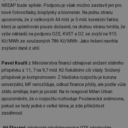
NREAP bude splněn. Podporu je však možno zastavit jen pro
nové fotovoltaiky, bioplynky a biometan. Na jednu stranu
upozornila, že z celkových 44 mld. je 5 mld. korekční faktor,
který je uplatňován pouze dočasně, na druhou stranu tvrdila, že
výše nákladů na podporu OZE, KVET a DZ se zvýší na 915
Kč/MWh ze současných 786 Kč/MWh. Jako řešení navrhla
zvýšení daně z uhlí.
Pavel Kouřil
z Ministerstva financí obhajoval snížení státního
příspěvku z 11, 7 na 9,7 mld. Kč fiskálními cíli vlády. Snížený
příspěvek je kompromisem. Z hlediska rozpočtu je koruna
univerzální, MF nerozlišuje, odkud finance přišly, ale podle vůle
státu směřuje, kam je poslat. Na to reagoval Milan Urban
upozorněním, že o rozpočtu rozhoduje Poslanecká sněmovna,
pokud se tedy jedná o velké téma, je zde příležitost
zasáhnout.
Jiří Šťastný
, předseda představenstva OTE, především