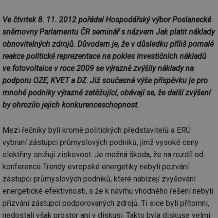
Ve čtvrtek 8. 11. 2012 pořádal Hospodářský výbor Poslanecké
sněmovny Parlamentu ČR seminář s názvem Jak platit náklady
obnovitelných zdrojů. Důvodem je, že v důsledku příliš pomalé
reakce politické reprezentace na pokles investičních nákladů
ve fotovoltaice v roce 2009 se výrazně zvýšily náklady na
podporu OZE, KVET a DZ. Již současná výše příspěvku je pro
mnohé podniky výrazně zatěžující, obávají se, že další zvýšení
by ohrozilo jejich konkurenceschopnost.
Mezi řečníky byli kromě politických představitelů a ERÚ
vybraní zástupci průmyslových podniků, jimž vysoké ceny
elektřiny snižují ziskovost. Je možná škoda, že na rozdíl od
konference Trendy evropské energetiky nebyli pozvání
zástupci průmyslových podniků, které nabízejí zvyšování
energetické efektivnosti, a že k návrhu vhodného řešení nebyli
přizváni zástupci podporovaných zdrojů. Ti sice byli přítomni,
nedostali však prostor ani v diskusi. Takto byla diskuse velmi