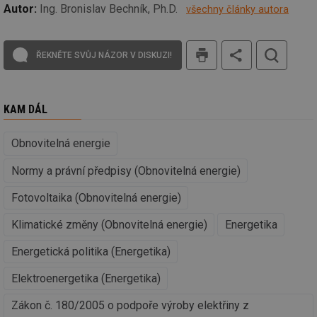
Autor:
Ing. Bronislav Bechník, Ph.D.
soubory
všechny články autora
tisk
ŘEKNĚTE SVŮJ NÁZOR V DISKUZI!
Funkční soubory
Nezařazené
soubory
KAM DÁL
Obnovitelná energie
Normy a právní předpisy (Obnovitelná energie)
Nezbytně nutné soubory
Výkonové soubory
Soubory cílení
Funkční soubory
Fotovoltaika (Obnovitelná energie)
Nezařazené soubory
Klimatické změny (Obnovitelná energie)
Energetika
Nezbytně nutné soubory cookie umožňují základní
Energetická politika (Energetika)
funkce webových stránek, jako je přihlášení
uživatele a správa účtu. Webové stránky nelze bez
nezbytně nutných souborů cookie správně používat.
Elektroenergetika (Energetika)
Provider
/
Název
Vyprší
Po
Zákon č. 180/2005 o podpoře výroby elektřiny z
Doména