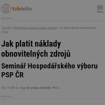
Menu
REKLAMA
TZB-info
/
Obnovitelná energie a úspory energie
/ Jak platit náklady obnovitelných
zdrojů
Jak platit náklady
obnovitelných zdrojů
Seminář Hospodářského výboru
PSP ČR
13.11.2012
Ing. Bronislav Bechník, Ph.D.
REKLAMA