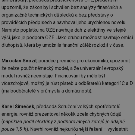
upozornil, že zákon byl schválen bez analýzy finančních a
organizačně technických důsledků a bez představy o
prováděcích předpisech a navrhoval jeho urychlenou novelu.
Namísto poplatku na OZE navrhuje daň z elektřiny ve stejné
výši, jako je podpora OZE. Jako druhou možnost navrhuje emisi
dluhopisů, která by umožnila finanční zátěž rozložit v čase.
Miroslav Svozil
, poradce premiéra pro ekonomiku, upozornil,
že nelze použít německý model, a že univerzální evropský
model rovněž neexistuje. Financování by mělo být
vícezdrojové, možný je růst plateb u odběratelů kategorií C a D
(maloodběratelé v průmyslu a domácnosti).
Karel Šimeček
, předseda Sdružení velkých spotřebitelů
energie, rovněž prezentoval několik zcela chybných údajů
(
například podíl elektřiny z podporovaných zdrojů je údajně
pouze 1,5 %
). Navrhl rovněž nejkurióznější řešení – vyvlastnit