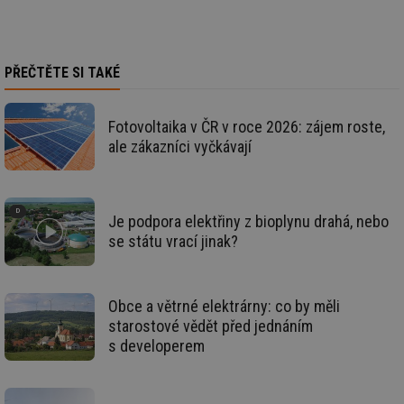
na
ab
Ho
zd
ná
za
PŘEČTĚTE SI TAKÉ
vz
de
de
re
Fotovoltaika v ČR v roce 2026: zájem roste,
we
ale zákazníci vyčkávají
_dc_gtm_UA-5901706-1
.tzb-info.cz
58 sekund
Te
co
př
w
po
Sp
Je podpora elektřiny z bioplynu drahá, nebo
Go
se státu vrací jinak?
da
kó
Po
lz
za
Obce a větrné elektrárny: co by měli
nu
be
starostové vědět před jednáním
sk
fu
s developerem
sp
ná
je
kte