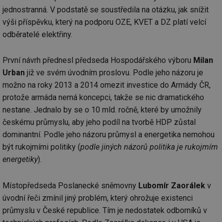
jednostranná. V podstatě se soustředila na otázku, jak snížit
výši příspěvku, který na podporu OZE, KVET a DZ platí velcí
odběratelé elektřiny.
První návrh přednesl předseda Hospodářského výboru
Milan
Urban
již ve svém úvodním proslovu. Podle jeho názoru je
možno na roky 2013 a 2014 omezit investice do Armády ČR,
protože armáda nemá koncepci, takže se nic dramatického
nestane. Jednalo by se o 10 mld. ročně, které by umožnily
českému průmyslu, aby jeho podíl na tvorbě HDP zůstal
dominantní. Podle jeho názoru průmysl a energetika nemohou
být rukojmími politiky (
podle jiných názorů politika je rukojmím
energetiky
).
Místopředseda Poslanecké sněmovny
Lubomír Zaorálek
v
úvodní řeči zmínil jiný problém, který ohrožuje existenci
průmyslu v České republice. Tím je nedostatek odborníků v