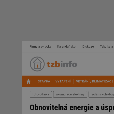
Firmy a výrobky
Kalendář akcí
Diskuze
Tabulky a
STAVBA
VYTÁPĚNÍ
VĚTRÁNÍ / KLIMATIZACE
fotovoltaika
akumulace elektřiny
solární kolektor
Obnovitelná energie a úsp