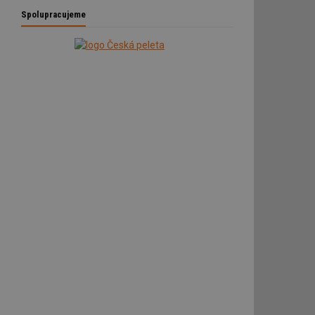
é
Spolupracujeme
ní session uživatele
 informoval Hotjar
o vzorkování dat
šeho webu
ní session uživatele
ní session uživatele
ní session uživatele
 informoval Hotjar
o vzorkování dat
šeho webu
ům používajícím
skriptů a kódu na
at za nezbytně
sí fungovat správně.
aké identifikátorem
ní session uživatele