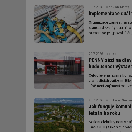
g_csrf_token
30.7.2026
Mgr. Jan Mareš, 
Implementace duáln
id
Organizace zaměstnavatel
standard kvality duálníh
_hjAbsoluteSession
pravomoc jej „povolit“ či
id
29.7.2026
redakce
PENNY sází na dřevo
_hjIncludedInSessi
budoucnost výstavb
Celodřevěná nosná konstru
mv
z chladicích zařízení, BIM
Lípě není zajímavá pouze 
úsporných obchodních bud
ubírat významná část bud
id
29.7.2026
Mgr. Lydie Šimšo
Jak funguje komunit
letošního roku
id
Sdílení elektřiny není v 
_hjFirstSeen
Lex OZE II (zákon č. 469/2