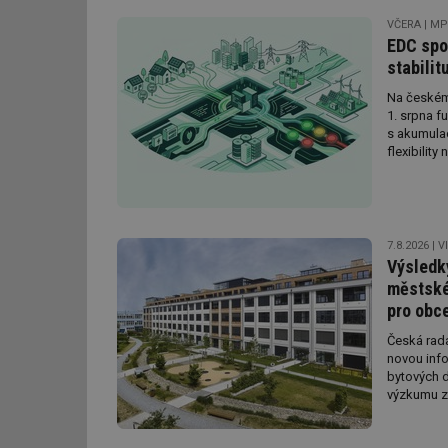
VČERA
MP
EDC spo
stabilit
Na českém
1. srpna f
s akumulac
flexibilit
7.8.2026
V
Výsledk
městské
pro obc
Česká rad
novou info
bytových d
výzkumu ze
Detailní 
termokamer