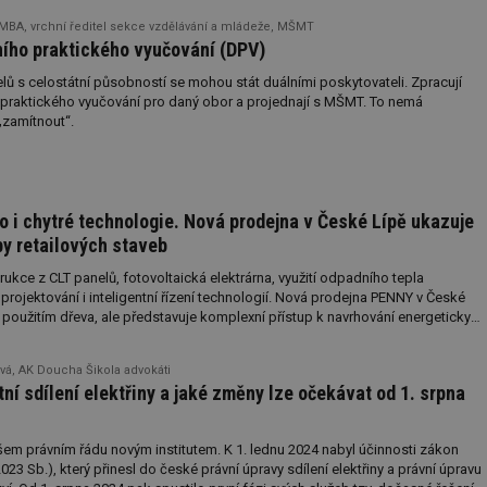
.forum.tzb-
Zavřením
Slouží k přihlášení pomocí Google
MBA, vrchní ředitel sekce vzdělávání a mládeže, MŠMT
info.cz
prohlížeče
ího praktického vyučování (DPV)
konference.tzb-
1 rok
Tento soubor cookie se používá k vytváře
ů s celostátní působností se mohou stát duálními poskytovateli. Zpracují
info.cz
o praktického vyučování pro daný obor a projednají s MŠMT. To nemá
InProgress
29 minut
Soubor cookie je nastaven tak, aby Hotj
Hotjar Ltd
 „zamítnout“.
59 sekund
začátek cesty uživatele pro celkový počet
.tzb-info.cz
žádné identifikovatelné informace.
vetrani.tzb-
10 let
Tento soubor cookie se používá k vytváře
info.cz
 i chytré technologie. Nová prodejna v České Lípě ukazuje
onSample
1 minuta
Tento soubor cookie je nastaven tak, aby
Hotjar Ltd
y retailových staveb
59 sekund
o tom, zda je tento návštěvník zahrnut d
elektro.tzb-
definovaného denním limitem relace va
info.cz
kce z CLT panelů, fotovoltaická elektrárna, využití odpadního tepla
2 měsíce 4
Tento soubor cookie se používá ke sledo
Airtable
 projektování i inteligentní řízení technologií. Nová prodejna PENNY v České
týdny
interakcí a výkonu v rámci vložených poh
.tzb-info.cz
použitím dřeva, ale představuje komplexní přístup k navrhování energeticky
usnadnění uživatelských preferencí a inte
ov. Podle společnosti nejde o pilotní projekt, ale o směr, kterým se bude
názorech.
oucí výstavby.
vytapeni.tzb-
10 let
Tento soubor cookie se používá k vytváře
vá, AK Doucha Šikola advokáti
info.cz
ní sdílení elektřiny a jaké změny lze očekávat od 1. srpna
stavba.tzb-
10 let
Tento soubor cookie se používá k vytváře
info.cz
našem právním řádu novým institutem. K 1. lednu 2024 nabyl účinnosti zákon
29 minut
Soubor cookie je nastaven tak, aby Hotj
Hotjar Ltd
023 Sb.), který přinesl do české právní úpravy sdílení elektřiny a právní úpravu
59 sekund
začátek cesty uživatele pro celkový počet
.tzb-info.cz