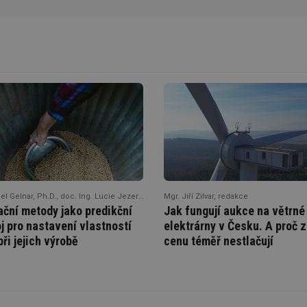
nebo jen nějaký modul ve střídači? Nemůžu sehnat ...
vých
hřev
Ing. Daniel Gelnar, Ph.D., doc. Ing. Lucie Jezerská, Ph.D., Ing. Martin Žídek, Ph.D.
Mgr. Jiří Zilvar, redakce
ační metody jako predikční
Jak fungují aukce na větrné
j pro nastavení vlastností
elektrárny v Česku. A proč 
při jejich výrobě
cenu téměř nestlačují
ostl