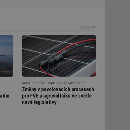
další články
Anna Francová, Frank Bold Advokáti, s.r.o.
Změny v povolovacích procesech
zatím
pro FVE a agrovoltaiku ve světle
nové legislativy