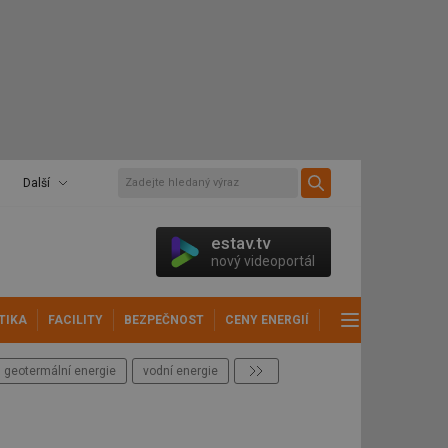
Další
estav.tv
nový videoportál
TIKA
FACILITY
BEZPEČNOST
CENY ENERGIÍ
DALŠÍ
geotermální energie
vodní energie
další