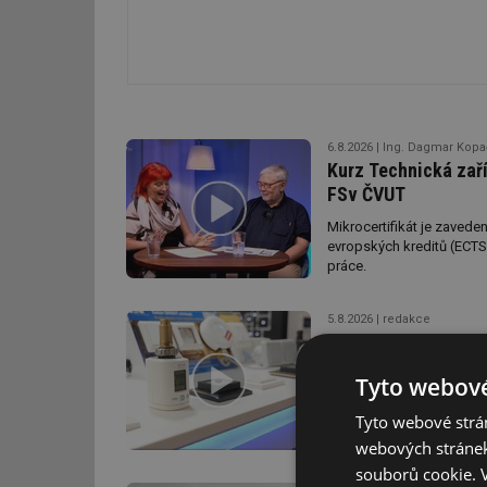
6.8.2026
Ing. Dagmar Kopa
Kurz Technická zaří
FSv ČVUT
Mikrocertifikát je zaveden
evropských kreditů (ECTS
práce.
5.8.2026
redakce
Co zaujalo architek
Na Stavebních veletrzích v
Tyto webové
budovy, smart home elekt
Tyto webové strán
webových stránek
souborů cookie.