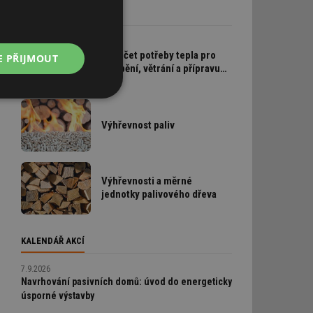
TABULKY & VÝPOČTY
Výpočet potřeby tepla pro
E PŘIJMOUT
vytápění, větrání a přípravu
teplé vody
Nezařazené
soubory
Výhřevnost paliv
Výhřevnosti a měrné
jednotky palivového dřeva
řazené soubory
 správa účtu. Webové
KALENDÁŘ AKCÍ
7.9.2026
Navrhování pasivních domů: úvod do energeticky
úsporné výstavby