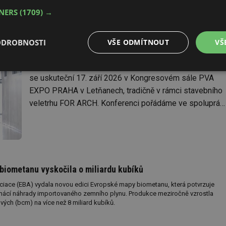
4.8.2026
redakce
Program konference Požární
TNERS
(1709) →
bezpečnost staveb 2026
ODROBNOSTI
VŠE ODMÍTNOUT
VŠ
Srdečně Vás zveme na 11. ročník
TZB-INFO DOPORUČUJE
odborné konference Požární bezpečnost staveb, která
é
Výkonové
Soubory cílení
Funkční soubory
se uskuteční 17. září 2026 v Kongresovém sále PVA
soubory
EXPO PRAHA v Letňanech, tradičně v rámci stavebního
veletrhu FOR ARCH. Konferenci pořádáme ve spolupráci
s Profesní komorou požární ochrany.
é soubory
Výkonové soubory
Soubory cílení
Funkční soubory
Neza
biometanu vyskočila o miliardu kubíků
ry cookie umožňují základní funkce webových stránek, jako je přihlášení uživatele a
zbytně nutných souborů cookie správně používat.
iace (EBA) vydala novou edici Evropské mapy biometanu, která potvrzuje
omácí náhrady importovaného zemního plynu. Produkce meziročně vzrostla
Provider
/
Vyprší
Popis
Doména
ových (bcm) na více než 8 miliard kubíků.
.forum.tzb-
Zavřením
Slouží k přihlášení pomocí Google
info.cz
prohlížeče