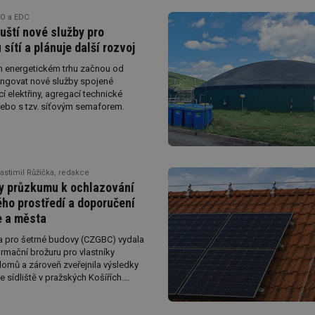
O a EDC
uští nové služby pro
u sítí a plánuje další rozvoj
 energetickém trhu začnou od
ungovat nové služby spojené
í elektřiny, agregací technické
y nebo s tzv. síťovým semaforem.
lastimil Růžička, redakce
y průzkumu k ochlazování
ho prostředí a doporučení
e a města
a pro šetrné budovy (CZGBC) vydala
rmační brožuru pro vlastníky
omů a zároveň zveřejnila výsledky
 sídliště v pražských Košířích.
měření pomocí dronu a pozemních
 potvrdilo, že správně udržovaná