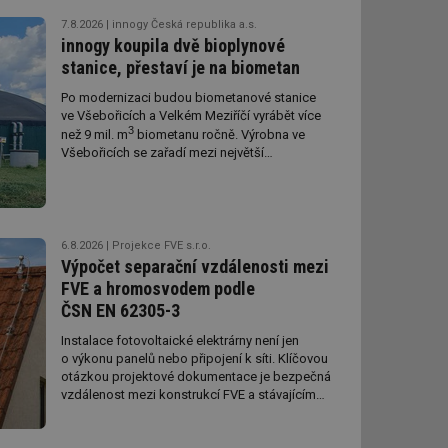
7.8.2026
innogy Česká republika a.s.
innogy koupila dvě bioplynové
stanice, přestaví je na biometan
Po modernizaci budou biometanové stanice
ve Všebořicích a Velkém Meziříčí vyrábět více
3
než 9 mil. m
biometanu ročně. Výrobna ve
Všebořicích se zařadí mezi největší
biometanové stanice v Česku.
6.8.2026
Projekce FVE s.r.o.
Výpočet separační vzdálenosti mezi
FVE a hromosvodem podle
ČSN EN 62305-3
Instalace fotovoltaické elektrárny není jen
o výkonu panelů nebo připojení k síti. Klíčovou
otázkou projektové dokumentace je bezpečná
vzdálenost mezi konstrukcí FVE a stávajícím
hromosvodem. Co tato vzdálenost znamená,
jak se počítá, kdo ji smí zpracovat a kdy je