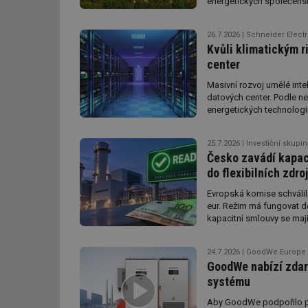
energetických společenstv
Elektroenergetické datové
id
vyhodnocuje toky sdílené 
26.7.2026
Schneider Electric
a doplnění nových činností
Kvůli klimatickým r
rovněž k některým změnám 
_hjIncludedInSessi
center
změny lze očekávat, jsme
advokátky Lydie Šimšové
Masivní rozvoj umělé int
id
datových center. Podle nej
energetických technologi
Postupující globální otepl
id
teplu produkovanému samo
25.7.2026
Investiční skupi
dosud plně zahrnuta do re
id
Česko zavádí kapaci
infrastruktury mohou sníž
do flexibilních zdro
_hjIncludedInSessi
Evropská komise schváli
eur. Režim má fungovat de
_dc_gtm_UA-590170
kapacitní smlouvy se mají
24.7.2026
GoodWe Europe
GoodWe nabízí zdar
id
systému
Aby GoodWe podpořilo par