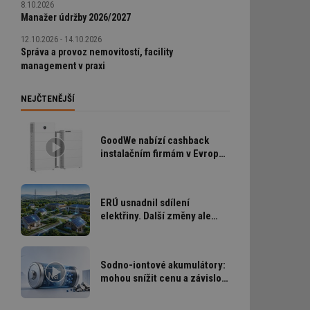
8.10.2026
Manažer údržby 2026/2027
12.10.2026 - 14.10.2026
ní session uživatele
Správa a provoz nemovitostí, facility
management v praxi
ar mohl sledovat
 relací. Neobsahuje
NEJČTENĚJŠÍ
ní session uživatele
GoodWe nabízí cashback
 informoval Hotjar
instalačním firmám v Evropě
o vzorkování dat
šeho webu
za nový ultratichý systém
ukládání energie
vání uživatelských
ledů Airtable, k
ERÚ usnadnil sdílení
rakcí v těchto
elektřiny. Další změny ale
budou potřeba
ní session uživatele
ní session uživatele
Sodno-iontové akumulátory:
mohou snížit cenu a závislost
na dovozu?
ar mohl sledovat
 relací. Neobsahuje