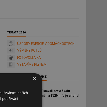
TÉMATA 2026
ÚSPORY ENERGIE V DOMÁCNOSTECH
VÝMĚNY KOTLŮ
FOTOVOLTAIKA
VYTÁPÍME PLYNEM
STAVBA a TZB-info v AFRICE
×
Čeští stavaři staví školu
Používáním našich
v Zambii a TZB-info je u toho!
i používání