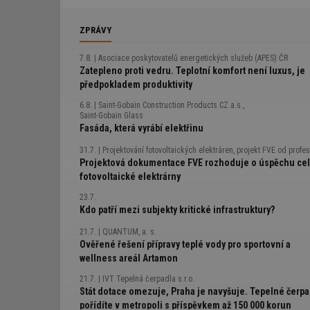
městská v
klimatizac
například p
ZPRÁVY
dosahují e
ostrov dál
7.8.
Asociace poskytovatelů energetických služeb (APES) ČR
krátké shr
Zatepleno proti vedru. Teplotní komfort není luxus, je
předpokladem produktivity
6.8.
Saint-Gobain Construction Products CZ a.s.,
Saint-Gobain Glass
Fasáda, která vyrábí elektřinu
31.7.
Projektování fotovoltaických elektráren, projekt FVE od profesio
Projektová dokumentace FVE rozhoduje o úspěchu ce
fotovoltaické elektrárny
23.7.
Kdo patří mezi subjekty kritické infrastruktury?
21.7.
QUANTUM, a. s.
Ověřené řešení přípravy teplé vody pro sportovní a
wellness areál Artamon
21.7.
IVT Tepelná čerpadla s.r.o.
Stát dotace omezuje, Praha je navyšuje. Tepelné čerp
pořídíte v metropoli s příspěvkem až 150 000 korun