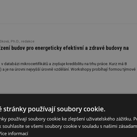
čková, Ph.D., redakce
zení budov pro energeticky efektivní a zdravé budovy na
 v databázi mikrocertifikátů a zvyšuje kredibilitu na trhu práce. Kurz má 8
) a je na úrovni nejvyšší úrovně vzdělání. Workshopy probíhají formou týmové
ta na Stavebních veletrzích?
 Brně zaujala integrovaná fotovoltaická střešní krytina a řešení pro chytré
 stránky používají soubory cookie.
roinstalace včetně integrace se zabezpečovacími systémy.
ky používají soubory cookie ke zlepšení uživatelského zážitku. 
 souhlasíte se všemi soubory cookie v souladu s našimi zásadam
Více informací