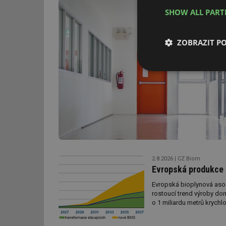
SHOW ALL PAR
ZOBRAZIT P
Nezbytně nutn
soubory
Nezbytně nutn
2.8.2026
CZ Biom
Evropská produkce 
Nezbytně nutné soubo
stránky nelze bez ne
Evropská bioplynová asoc
rostoucí trend výroby d
Název
o 1 miliardu metrů krychl
g_state