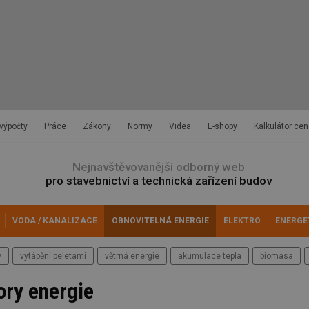
 výpočty
Práce
Zákony
Normy
Videa
E-shopy
Kalkulátor cen
Nejnavštěvovanější odborný web
pro stavebnictví a technická zařízení budov
VODA / KANALIZACE
OBNOVITELNÁ ENERGIE
ELEKTRO
ENERGE
y
vytápění peletami
větrná energie
akumulace tepla
biomasa
ory energie