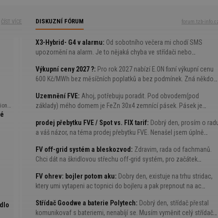
egetace funguje jako výkonná
e. Naopak umělé povrchy, jako jsou
lastová hřiště či umělé trávníky,
DISKUZNÍ FÓRUM
ČÍST VÍCE
forum.tzb-info.c
xtrémních teplot a městský tepelný
 dramaticky zhoršují. Nabízíme
X3-Hybrid- G4 v alarmu
Od sobotního večera mi chodí SMS
nutí včetně komentářů odborníků.
upozornění na alarm. Je to nějaká chyba ve střídači nebo
poškození ?
Výkupní ceny 2027 ?
Pro rok 2027 nabízí E.ON fixní výkupní cenu
600 Kč/MWh bez měsíčních poplatků a bez podmínek. Zná někdo
něco lepšího? O SPOT nemám zájem ...
Uzemnění FVE
Ahoj, potřebuju poradit. Pod obvodem(pod
základy) mého domem je FeZn 30x4 zemnící pásek. Pásek je
nála
lé
vyveden na opačné straně domu, než bude FVE ...
prodej přebytku FVE / Spot vs. FIX tarif
Dobrý den, prosím o rad
a váš názor, na téma prodej přebytku FVE. Nenašel jsem úplně
čerstvé informace na toto téma, a proto shrnu nad čím teď ...
FV off-grid systém a bleskozvod
Zdravim, rada od fachmanů.
Chci dát na škridlovou střechu off-grid systém, pro začátek
sestava jeden-dva panely 60W, regulátor, měnič 500W, ...
FV ohrev: bojler potom aku
Dobry den, existuje na trhu stridac,
ktery umi vytapeni ac topnici do bojleru a pak prepnout na ac
topnoci v aku nadrzi. Uvazoval jsem o stridaci ...
Střídač Goodwe a baterie Polytech
Dobrý den, střídač přestal
adlo
komunikovaf s bateriemi, nenabíjí se. Musím vyměnit celý střídač