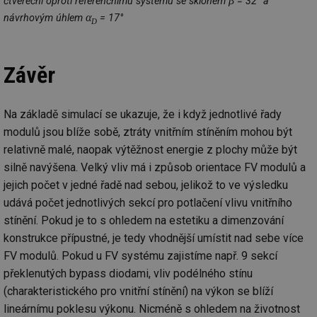
β
čtvereční oproti referenčnímu systému se sklonem
= 32° a
se
α
návrhovým úhlem
= 17°
D
_hjIncludedInSessionSample
1 minuta
Te
Hotjar Ltd
59 sekund
co
oze.tzb-info.cz
na
ab
Ho
Závěr
zd
ná
za
vz
Na základě simulací se ukazuje, že i když jednotlivé řady
de
de
modulů jsou blíže sobě, ztráty vnitřním stíněním mohou být
re
we
relativně malé, naopak výtěžnost energie z plochy může být
silně navýšena. Velký vliv má i způsob orientace FV modulů a
_dc_gtm_UA-5901706-1
.tzb-info.cz
58 sekund
Te
co
jejich počet v jedné řadě nad sebou, jelikož to ve výsledku
př
w
udává počet jednotlivých sekcí pro potlačení vlivu vnitřního
po
Sp
stínění. Pokud je to s ohledem na estetiku a dimenzování
Go
da
konstrukce přípustné, je tedy vhodnější umístit nad sebe více
kó
FV modulů. Pokud u FV systému zajistíme např. 9 sekcí
Po
lz
překlenutých bypass diodami, vliv podélného stínu
za
nu
(charakteristického pro vnitřní stínění) na výkon se blíží
be
sk
lineárnímu poklesu výkonu. Nicméně s ohledem na životnost
fu