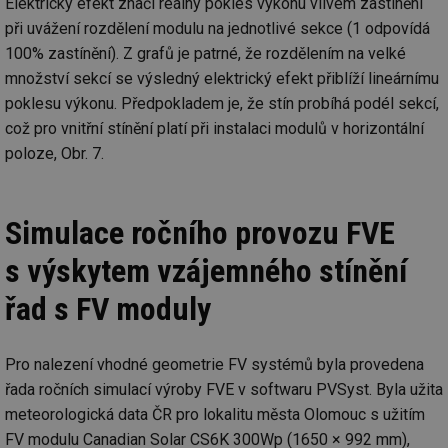
Elektrický efekt značí reálný pokles výkonu vlivem zastínění
při uvážení rozdělení modulu na jednotlivé sekce (1 odpovídá
100% zastínění). Z grafů je patrné, že rozdělením na velké
množství sekcí se výsledný elektrický efekt přiblíží lineárnímu
poklesu výkonu. Předpokladem je, že stín probíhá podél sekcí,
což pro vnitřní stínění platí při instalaci modulů v horizontální
poloze, Obr. 7.
Simulace ročního provozu FVE
s výskytem vzájemného stínění
řad s FV moduly
Pro nalezení vhodné geometrie FV systémů byla provedena
řada ročních simulací výroby FVE v softwaru PVSyst. Byla užita
meteorologická data ČR pro lokalitu města Olomouc s užitím
FV modulu Canadian Solar CS6K 300Wp (1650 × 992 mm),