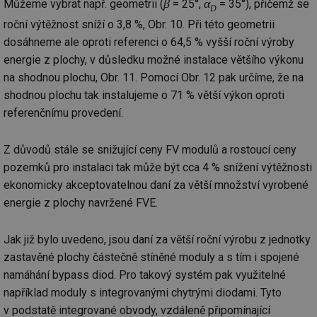
β
α
nezbytně nutných souborů cookie správně používat.
Můžeme vybrat např. geometrii (
= 25°,
= 35°), přičemž se
D
roční výtěžnost sníží o 3,8 %, Obr. 10. Při této geometrii
Provider
/
Název
Vyprší
Po
Doména
dosáhneme ale oproti referenci o 64,5 % vyšší roční výroby
g_state
.forum.tzb-
Zavřením
Sl
energie z plochy, v důsledku možné instalace většího výkonu
info.cz
prohlížeče
př
po
na shodnou plochu, Obr. 11. Pomocí Obr. 12 pak určíme, že na
shodnou plochu tak instalujeme o 71 % větší výkon oproti
g_csrf_token
.forum.tzb-
Zavřením
Sl
info.cz
prohlížeče
př
referenčnímu provedení.
po
id
konference.tzb-
1 rok
Te
info.cz
co
Z důvodů stále se snižující ceny FV modulů a rostoucí ceny
po
vy
pozemků pro instalaci tak může být cca 4 % snížení výtěžnosti
se
ekonomicky akceptovatelnou daní za větší množství vyrobené
_hjAbsoluteSessionInProgress
29 minut
So
Hotjar Ltd
energie z plochy navržené FVE.
59 sekund
na
.tzb-info.cz
ab
sl
ce
Jak již bylo uvedeno, jsou daní za větší roční výrobu z jednotky
pr
poč
zastavěné plochy částečně stíněné moduly a s tím i spojené
Ne
namáhání bypass diod. Pro takový systém pak využitelné
žá
id
například moduly s integrovanými chytrými diodami. Tyto
in
v podstatě integrované obvody, vzdáleně připomínající
id
vetrani.tzb-
10 let
Te