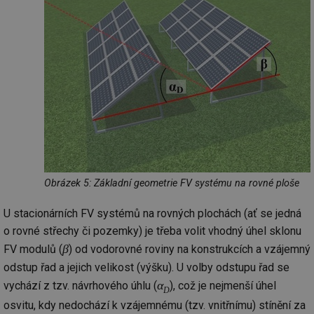
Obrázek 5: Základní geometrie FV systému na rovné ploše
U stacionárních FV systémů na rovných plochách (ať se jedná
o rovné střechy či pozemky) je třeba volit vhodný úhel sklonu
β
FV modulů (
) od vodorovné roviny na konstrukcích a vzájemný
odstup řad a jejich velikost (výšku). U volby odstupu řad se
α
vychází z tzv. návrhového úhlu (
), což je nejmenší úhel
D
osvitu, kdy nedochází k vzájemnému (tzv. vnitřnímu) stínění za