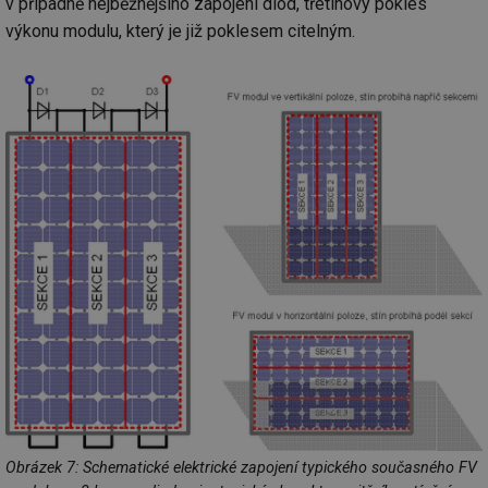
v případně nejběžnějšího zapojení diod, třetinový pokles
výkonu modulu, který je již poklesem citelným.
Obrázek 7: Schematické elektrické zapojení typického současného FV