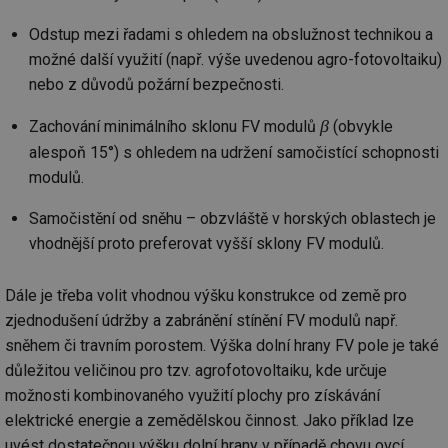
Odstup mezi řadami s ohledem na obslužnost technikou a
možné další využití (např. výše uvedenou agro-fotovoltaiku)
nebo z důvodů požární bezpečnosti.
β
Zachování minimálního sklonu FV modulů
(obvykle
alespoň 15°) s ohledem na udržení samočistící schopnosti
modulů.
Samočistění od sněhu – obzvláště v horských oblastech je
vhodnější proto preferovat vyšší sklony FV modulů.
Dále je třeba volit vhodnou výšku konstrukce od země pro
zjednodušení údržby a zabránění stínění FV modulů např.
sněhem či travním porostem. Výška dolní hrany FV pole je také
důležitou veličinou pro tzv. agrofotovoltaiku, kde určuje
možnosti kombinovaného využití plochy pro získávání
elektrické energie a zemědělskou činnost. Jako příklad lze
uvést dostatečnou výšku dolní hrany v případě chovu ovcí.