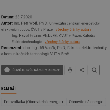
ab
Ho
zd
ná
za
Datum:
23.7.2020
vz
de
Autor:
Ing. Petr Wolf, Ph.D.,
Univerzitní centrum energeticky
de
re
efektivních budov, ČVUT v Praze
všechny články autora
we
Ing. Pavel Hrzina, Ph.D.,
FEL ČVUT v Praze, Katedra
id
www.tzb-
10 let
Te
Elektrotechnologie
všechny články autora
info.cz
co
po
Recenzent:
doc. Ing. Jiří Vaněk, Ph.D., Fakulta elektrotechniky
vy
se
a komunikačních technologií VUT v Brně
id
m.tzb-info.cz
10 let
Te
co
tisk
po
ŘEKNĚTE SVŮJ NÁZOR V DISKUZI!
vy
se
_hjIncludedInSessionSample
1 minuta
Te
Hotjar Ltd
59 sekund
co
www.tzb-
na
info.cz
KAM DÁL
ab
Ho
zd
Fotovoltaika (Obnovitelná energie)
Obnovitelná energie
ná
za
vz