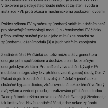
V takovém případě ještě přibude nutnost zajištění svodů a
instalace FVE proti okusu a mechanickému poškození ovcemi.
Pokles výkonu FV systému způsobený vnitřním stíněním není
pro převažující technologii modulů s křemíkovými FV články
přímo úměrný stíněné ploše a jeho míra úzce souvisí se
způsobem uložení modulů [3] a jejich vnitřním zapojením.
Zastíněná část FV článků se totiž může stát z generátoru
energie jejím spotřebičem a docházet na ní ke značným
energetickým ztrátám. Pro snížení vlivu stínění bývají v FV
modulech integrovány tzv. překlenovací (bypass) diody, Obr. 7.
Pokud dojde k zastínění libovolných článků v jedné sekci
chráněné bypass diodou, ztrácí uvedená sekce téměř veškerý
svůj výkon a vedení proudu je realizováno příslušnou diodou.
Ta se při tomto režimu provozu začíná ohřívat a její životnost je
tak limitována. Navíc zastínění části jedné sekce způsobí