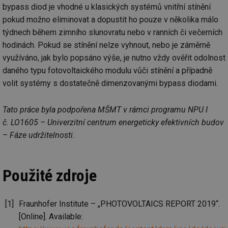
sp
bypass diod je vhodné u klasických systémů vnitřní stínění
ná
pokud možno eliminovat a dopustit ho pouze v několika málo
je
kte
týdnech během zimního slunovratu nebo v ranních či večerních
id
př
hodinách. Pokud se stínění nelze vyhnout, nebo je záměrně
úč
An
využíváno, jak bylo popsáno výše, je nutno vždy ověřit odolnost
daného typu fotovoltaického modulu vůči stínění a případně
id
energetika.tzb-
10 let
Te
info.cz
co
volit systémy s dostatečně dimenzovanými bypass diodami.
po
vy
se
Tato práce byla podpořena MŠMT v rámci programu NPU I
_hjIncludedInSessionSample
1 minuta
Te
Hotjar Ltd
59 sekund
co
kalkulator.tzb-
č. LO1605 – Univerzitní centrum energeticky efektivních budov
na
info.cz
– Fáze udržitelnosti.
ab
Ho
zd
ná
za
Použité zdroje
vz
de
de
re
we
Fraunhofer Institute – „PHOTOVOLTAICS REPORT 2019“.
_hjIncludedInSessionSample
1 minuta
Te
Hotjar Ltd
[Online]. Available:
59 sekund
co
voda.tzb-
na