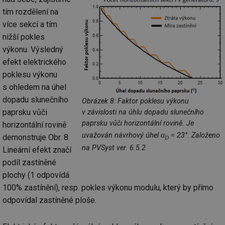
tím rozdělení na
více sekcí a tím
nižší pokles
výkonu. Výsledný
efekt elektrického
poklesu výkonu
s ohledem na úhel
dopadu slunečního
Obrázek 8: Faktor poklesu výkonu
paprsku vůči
v závislosti na úhlu dopadu slunečního
paprsku vůči horizontální rovině. Je
horizontální rovině
α
uvažován návrhový úhel
= 23°. Založeno
demonstruje Obr. 8.
D
na PVSyst ver. 6.5.2
Lineární efekt značí
podíl zastíněné
plochy (1 odpovídá
100% zastínění), resp. pokles výkonu modulu, který by přímo
odpovídal zastíněné ploše.