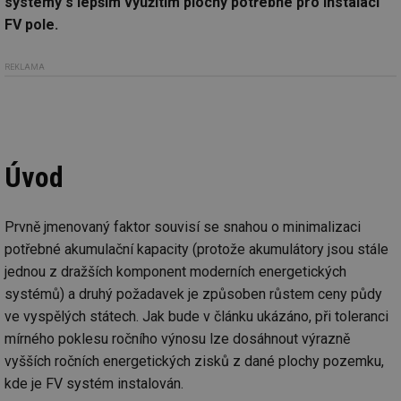
systémy s lepším využitím plochy potřebné pro instalaci
FV pole.
REKLAMA
Úvod
Prvně jmenovaný faktor souvisí se snahou o minimalizaci
potřebné akumulační kapacity (protože akumulátory jsou stále
jednou z dražších komponent moderních energetických
systémů) a druhý požadavek je způsoben růstem ceny půdy
ve vyspělých státech. Jak bude v článku ukázáno, při toleranci
mírného poklesu ročního výnosu lze dosáhnout výrazně
vyšších ročních energetických zisků z dané plochy pozemku,
kde je FV systém instalován.