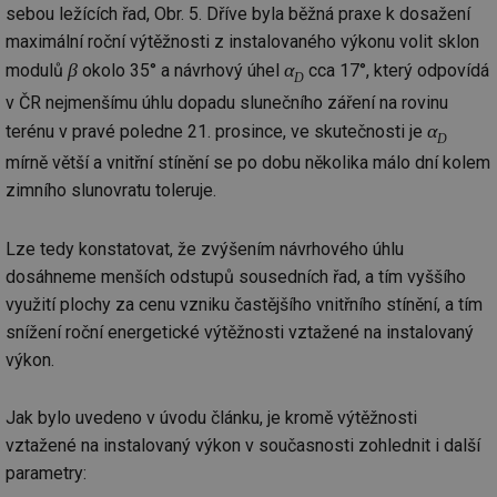
sebou ležících řad, Obr. 5. Dříve byla běžná praxe k dosažení
maximální roční výtěžnosti z instalovaného výkonu volit sklon
β
α
modulů
okolo 35° a návrhový úhel
cca 17°, který odpovídá
D
v ČR nejmenšímu úhlu dopadu slunečního záření na rovinu
α
terénu v pravé poledne 21. prosince, ve skutečnosti je
D
mírně větší a vnitřní stínění se po dobu několika málo dní kolem
zimního slunovratu toleruje.
Lze tedy konstatovat, že zvýšením návrhového úhlu
dosáhneme menších odstupů sousedních řad, a tím vyššího
využití plochy za cenu vzniku častějšího vnitřního stínění, a tím
snížení roční energetické výtěžnosti vztažené na instalovaný
výkon.
Jak bylo uvedeno v úvodu článku, je kromě výtěžnosti
vztažené na instalovaný výkon v současnosti zohlednit i další
parametry: