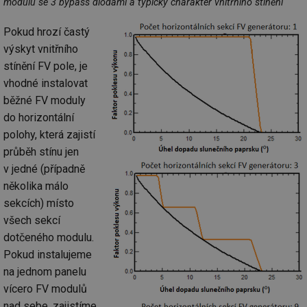
modulu se 3 bypass diodami a typický charakter vnitřního stínění
Pokud hrozí častý
výskyt vnitřního
stínění FV pole, je
vhodné instalovat
běžné FV moduly
do horizontální
polohy, která zajistí
průběh stínu jen
v jedné (případně
několika málo
sekcích) místo
všech sekcí
dotčeného modulu.
Pokud instalujeme
na jednom panelu
vícero FV modulů
nad sebe, zajistíme