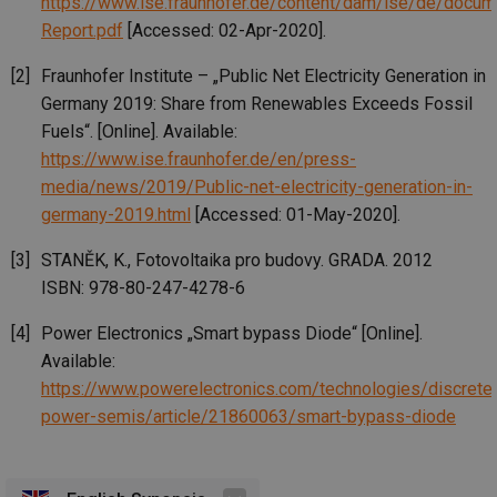
info.cz
https://www.ise.fraunhofer.de/content/dam/ise/de/docum
ab
Report.pdf
[Accessed: 02-Apr-2020].
Ho
zd
ná
Fraunhofer Institute – „Public Net Electricity Generation in
za
vz
Germany 2019: Share from Renewables Exceeds Fossil
de
de
Fuels“. [Online]. Available:
re
we
https://www.ise.fraunhofer.de/en/press-
media/news/2019/Public-net-electricity-generation-in-
__gfp_64b
1 rok
Je
Gemius
so
.tzb-info.cz
germany-2019.html
[Accessed: 01-May-2020].
kt
spr
da
STANĚK, K., Fotovoltaika pro budovy. GRADA. 2012
co
ná
ISBN: 978-80-247-4278-6
we
__cf_bm
29 minut
Te
Cloudflare Inc.
Power Electronics „Smart bypass Diode“ [Online].
59 sekund
co
.vimeo.com
po
Available:
ro
https://www.powerelectronics.com/technologies/discrete
li
To
power-semis/article/21860063/smart-bypass-diode
př
by
po
zp
po