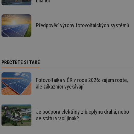
bilanci
za
vz
de
de
re
we
Předpověď výroby fotovoltaických systémů
CookieScriptConsent
1 rok
Te
CookieScript
co
.tzb-info.cz
sl
Sc
za
př
so
PŘEČTĚTE SI TAKÉ
so
ná
nu
ba
Co
Fotovoltaika v ČR v roce 2026: zájem roste,
Sc
ale zákazníci vyčkávají
fu
sp
id
elektro.tzb-
10 let
Te
info.cz
co
po
Je podpora elektřiny z bioplynu drahá, nebo
vy
se
se státu vrací jinak?
sid
kalkulator.tzb-
Zavřením
To
info.cz
prohlížeče
bě
so