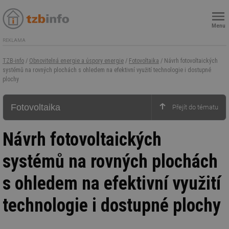
Menu
REKLAMA
TZB-info
/
Obnovitelná energie a úspory energie
/
Fotovoltaika
/ Návrh fotovoltaických
systémů na rovných plochách s ohledem na efektivní využití technologie i dostupné
plochy
Fotovoltaika
Návrh fotovoltaických
systémů na rovných plochách
s ohledem na efektivní využití
technologie i dostupné plochy