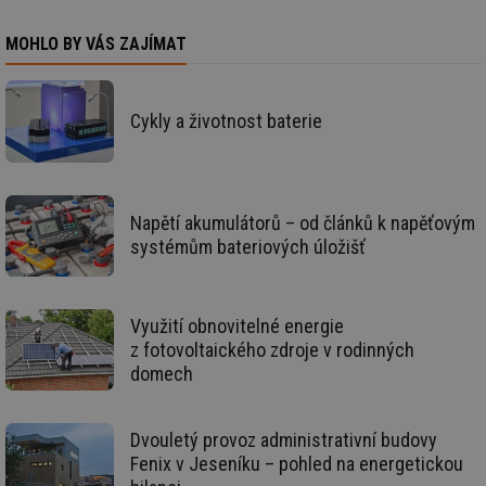
de
de
re
MOHLO BY VÁS ZAJÍMAT
we
id
mojefirma.tzb-
1 rok
Te
info.cz
co
po
Cykly a životnost baterie
vy
se
_hjIncludedInSessionSample
2 minuty
Te
Hotjar Ltd
co
forum.tzb-
na
info.cz
Napětí akumulátorů – od článků k napěťovým
ab
Ho
systémům bateriových úložišť
zd
ná
za
vz
de
Využití obnovitelné energie
de
re
z fotovoltaického zdroje v rodinných
we
domech
_hjIncludedInSessionSample
1 minuta
Te
Hotjar Ltd
59 sekund
co
vytapeni.tzb-
na
info.cz
Dvouletý provoz administrativní budovy
ab
Ho
Fenix v Jeseníku – pohled na energetickou
zd
ná