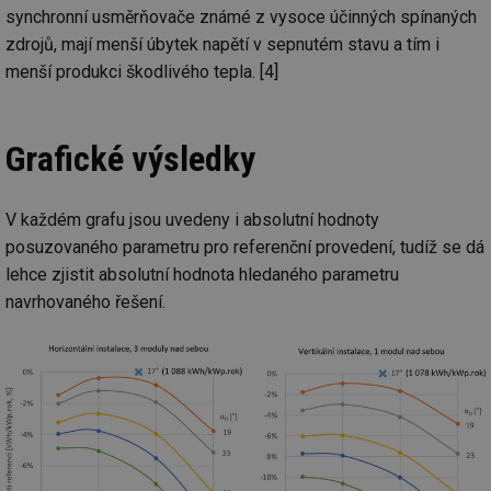
info.cz
co
synchronní usměrňovače známé z vysoce účinných spínaných
po
zdrojů, mají menší úbytek napětí v sepnutém stavu a tím i
vy
se
menší produkci škodlivého tepla. [4]
_hjIncludedInSessionSample
1 minuta
Te
Hotjar Ltd
59 sekund
co
elektro.tzb-
na
info.cz
ab
Grafické výsledky
Ho
zd
ná
za
vz
V každém grafu jsou uvedeny i absolutní hodnoty
de
de
posuzovaného parametru pro referenční provedení, tudíž se dá
re
lehce zjistit absolutní hodnota hledaného parametru
we
navrhovaného řešení.
mv
2 měsíce 4
Te
Airtable
týdny
co
.tzb-info.cz
po
sl
už
int
vý
vl
po
Air
us
už