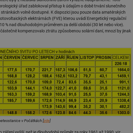
orologický úřad zablokoval přístup k údajům o době trvání slunečního
ho stránkách volně dostupné. K dispozici jsou pouze data amatérských
 fotovoltaických elektrárnách (FVE) kterou uvádí Energetický regulační
10 % nad dlouhodobým průměrem za delší období (30 let nebo více).
o částečně kompenzovalo ztrátu způsobenou solární daní, mnozí by jinak
meteostanice v Počátkách [
zde
]
o záření vyšší, než je dlouhodobý průměr za roky 1961 až 1990, viz