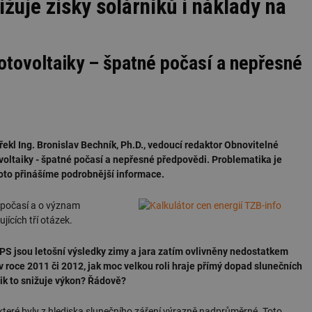
žuje zisky solárníků i náklady na
fotovoltaiky – špatné počasí a nepřesné
kl Ing. Bronislav Bechník, Ph.D., vedoucí redaktor Obnovitelné
voltaiky - špatné počasí a nepřesné předpovědi. Problematika je
proto přinášíme podrobnější informace.
a počasí a o význam
ících tří otázek.
ČEPS jsou letošní výsledky zimy a jara zatím ovlivněny nedostatkem
 v roce 2011 či 2012, jak moc velkou roli hraje přímý dopad slunečních
ik to snižuje výkon? Řádově?
 které byly z hlediska slunečního záření výrazně nadprůměrné. Toto