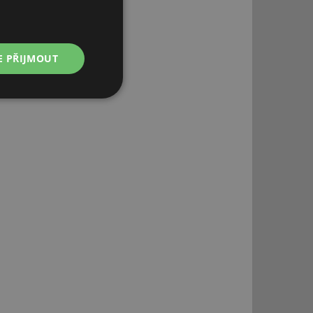
E PŘIJMOUT
Nezařazené
soubory
řazené soubory
 správa účtu. Webové