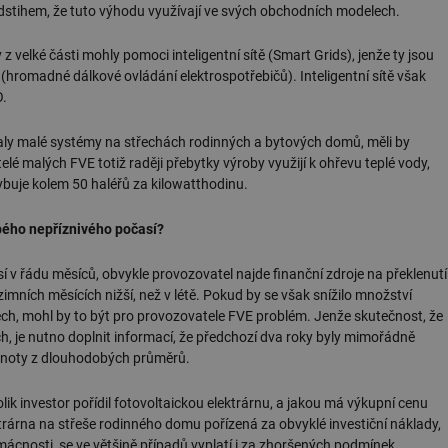
dstihem, že tuto výhodu využívají ve svých obchodních modelech.
.forum.tzb-
Zavřením
Slouží k přihlášení pomocí Google
info.cz
prohlížeče
z velké části mohly pomoci inteligentní sítě (Smart Grids), jenže ty jsou
konference.tzb-
1 rok
Tento soubor cookie se používá k vytváře
hromadné dálkové ovládání elektrospotřebičů). Inteligentní sítě však
info.cz
O.
InProgress
29 minut
Soubor cookie je nastaven tak, aby Hotj
Hotjar Ltd
59 sekund
začátek cesty uživatele pro celkový počet
.tzb-info.cz
žádné identifikovatelné informace.
aly malé systémy na střechách rodinných a bytových domů, měli by
 malých FVE totiž raději přebytky výroby využijí k ohřevu teplé vody,
vetrani.tzb-
10 let
Tento soubor cookie se používá k vytváře
info.cz
hybuje kolem 50 haléřů za kilowatthodinu.
onSample
1 minuta
Tento soubor cookie je nastaven tak, aby
Hotjar Ltd
59 sekund
o tom, zda je tento návštěvník zahrnut d
elektro.tzb-
bého nepříznivého počasí?
definovaného denním limitem relace va
info.cz
2 měsíce 4
Tento soubor cookie se používá ke sledo
Airtable
í v řádu měsíců, obvykle provozovatel najde finanční zdroje na překlenutí
týdny
interakcí a výkonu v rámci vložených poh
.tzb-info.cz
zimních měsících nižší, než v létě. Pokud by se však snížilo množství
usnadnění uživatelských preferencí a inte
názorech.
tech, mohl by to být pro provozovatele FVE problém. Jenže skutečnost, že
ch, je nutno doplnit informací, že předchozí dva roky byly mimořádně
vytapeni.tzb-
10 let
Tento soubor cookie se používá k vytváře
info.cz
dnoty z dlouhodobých průměrů.
stavba.tzb-
10 let
Tento soubor cookie se používá k vytváře
info.cz
lik investor pořídil fotovoltaickou elektrárnu, a jakou má výkupní cenu
trárna na střeše rodinného domu pořízená za obvyklé investiční náklady,
29 minut
Soubor cookie je nastaven tak, aby Hotj
Hotjar Ltd
59 sekund
začátek cesty uživatele pro celkový počet
.tzb-info.cz
omácnosti, se ve většině případů vyplatí i za zhoršených podmínek.