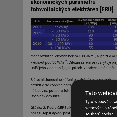
ekonomických parametrů
fotovoltaických elektráren [ERÚ]
2
méně vydatná, obvykle kolem 100 W/m
, a jen zřídk
2
klesnout pod 50 W/m
. Difúzní záření se vyskytuje při
Další jeho vlastností je, že působí ze všech směrů přibl
S úrovní slunečního záření souvisí náklady na podporu 
promítlo do korekčního faktoru, který je v letošním r
náklady na podporu fotovoltaiky v letošním roce na 2
Tyto webové
i tyto náklady nižší.
Tyto webové strán
webových stránek
Otázka 2: Podle ČEPSu komplikují nákupy a vyvažová
počasí, lepší výkon, pokud to ale nevyjde – následu
souborů cookie.