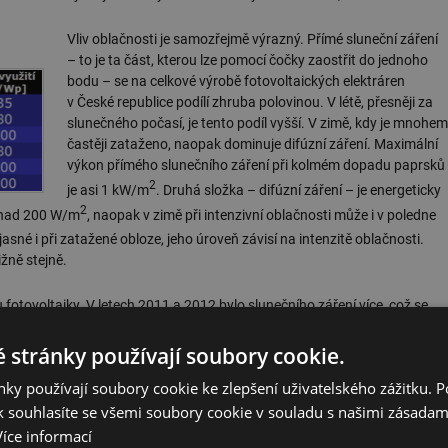
Vliv oblačnosti je samozřejmě výrazný. Přímé sluneční záření
– to je ta část, kterou lze pomocí čočky zaostřit do jednoho
bodu – se na celkové výrobě fotovoltaických elektráren
v České republice podílí zhruba polovinou. V létě, přesněji za
slunečného počasí, je tento podíl vyšší. V zimě, kdy je mnohem
častěji zataženo, naopak dominuje difúzní záření. Maximální
výkon přímého slunečního záření při kolmém dopadu paprsků
2
je asi 1 kW/m
. Druhá složka – difúzní záření – je energeticky
2
a nad 200 W/m
, naopak v zimě při intenzivní oblačnosti může i v poledne
 jasné i při zatažené obloze, jeho úroveň závisí na intenzitě oblačnosti.
ižně stejně.
fotovoltaiky. V letech 2011 a 2012 bylo slunečního záření více, což se
oce kolem 5 mld. Kč. Na základě zkušeností z předchozích let odhaduje ER
4 mld. Kč. Pokud by slunečního záření bylo v letošním roce méně, budou
 stránky používají soubory cookie.
ky používají soubory cookie ke zlepšení uživatelského zážitku. 
 souhlasíte se všemi soubory cookie v souladu s našimi zásadam
ní zdrojů elektřiny třeba špatné predikce počasí – odhaduje se dobré
jí špatné odhady výroby elektřiny ve FVE a ČEPS používá podpůrné
Více informací