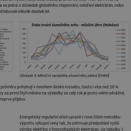
a se jedná o důsledek globálního oteplování, odsíření elektráren, nebo
řebovali několik desítek let.
Obrázek 3: Měsíční variabilita slunečního záření [CHMI]
 průměru pohybují v mnohem širším rozsahu, často i více než 20 %
y za první čtyři měsíce na výsledky za celý rok je proto velmi odvážné,
teprve přijdou.
Energetický regulační úřad upravil v roce 2009 metodiku
výpočtu výkupní ceny tak, že zahrnuje předpoklad vyšší
výroby elektřiny z fotovoltaických elektráren, viz tabulku 1.