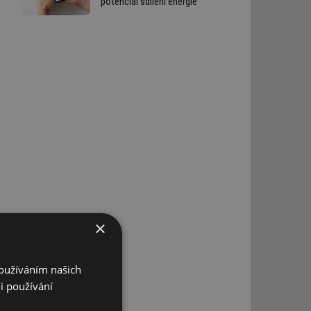
potenciál sdílení energie
×
Ú
Používáním našich
i používání