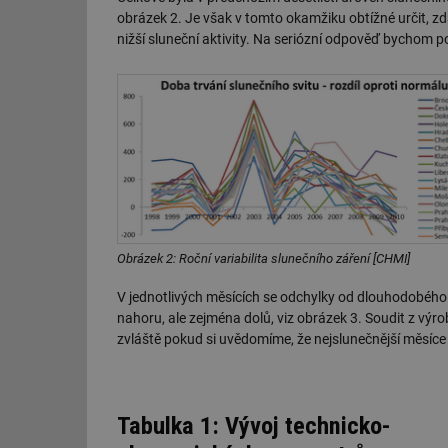
obrázek 2. Je však v tomto okamžiku obtížné určit, zd
nižší sluneční aktivity. Na seriózní odpověď bychom pot
Obrázek 2: Roční variabilita slunečního záření [CHMI]
V jednotlivých měsících se odchylky od dlouhodobého
nahoru, ale zejména dolů, viz obrázek 3. Soudit z výrob
zvláště pokud si uvědomíme, že nejslunečnější měsíce 
Tabulka 1: Vývoj technicko-