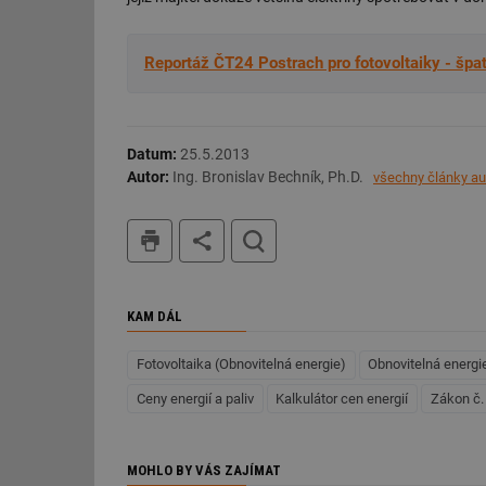
id
Reportáž ČT24 Postrach pro fotovoltaiky - špa
_hjIncludedInSessi
id
Datum:
25.5.2013
Autor:
Ing. Bronislav Bechník, Ph.D.
všechny články au
id
tisk
hledat
id
_hjIncludedInSessi
KAM DÁL
_dc_gtm_UA-590170
Fotovoltaika (Obnovitelná energie)
Obnovitelná energi
Ceny energií a paliv
Kalkulátor cen energií
Zákon č.
id
MOHLO BY VÁS ZAJÍMAT