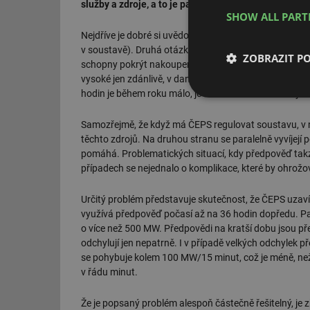
služby a zdroje, a to je pak na poslední chvíli hodně
SHOW ALL PAR
Nejdříve je dobré si uvědomit, že ČEPS tak jako tak n
v soustavě). Druhá otázka je, kolik je takových případ
ZOBRAZIT P
schopny pokrýt nakoupené služby. Podle informací ČEP
vysoké jen zdánlivě, v daných hodinách jsou sice něko
hodin je během roku málo, je vliv na celkové náklady n
Nezbytně nutn
soubory
Samozřejmě, že když má ČEPS regulovat soustavu, v níž
těchto zdrojů. Na druhou stranu se paralelně vyvíjejí 
pomáhá. Problematických situací, kdy předpověď takzv
případech se nejednalo o komplikace, které by ohrožo
Určitý problém představuje skutečnost, že ČEPS uzaví
Nezbytně nutn
využívá předpověď počasí až na 36 hodin dopředu. Pa
o více než 500 MW. Předpovědi na kratší dobu jsou přes
Nezbytně nutné soubo
odchylují jen nepatrně. I v případě velkých odchylek 
stránky nelze bez ne
se pohybuje kolem 100 MW/15 minut, což je méně, než
Název
v řádu minut.
g_state
Že je popsaný problém alespoň částečně řešitelný, je zř