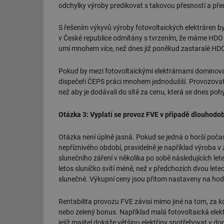
odchylky výroby predikovat s takovou přesností a pře
g_csrf_token
S řešením výkyvů výroby fotovoltaických elektráren by 
id
v České republice odmítány s tvrzením, že máme HDO (
umí mnohem více, než dnes již poněkud zastaralé HD
_hjAbsoluteSession
Pokud by mezi fotovoltaickými elektrárnami dominov
dispečeři ČEPS práci mnohem jednodušší. Provozovatelé
id
než aby je dodávali do sítě za cenu, která se dnes po
_hjIncludedInSessi
Otázka 3: Vyplatí se provoz FVE v případě dlouhodo
mv
Otázka není úplně jasná. Pokud se jedná o horší počas
nepříznivého období, pravidelně je například výroba v 
slunečního záření v několika po sobě následujících le
letos sluníčko svítí méně, než v předchozích dvou lete
id
slunečné. Výkupní ceny jsou přitom nastaveny na ho
id
Rentabilita provozu FVE závisí mimo jiné na tom, za ko
nebo zelený bonus. Například malá fotovoltaická elek
_hjFirstSeen
jejíž majitel dokáže většinu elektřiny spotřebovat v d