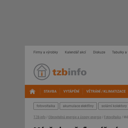
Firmy a výrobky
Kalendář akcí
Diskuze
Tabulky a
STAVBA
VYTÁPĚNÍ
VĚTRÁNÍ / KLIMATIZACE
fotovoltaika
akumulace elektřiny
solární kolektory
TZB-info
/
Obnovitelná energie a úspory energie
/
Fotovoltaika
/ Mén