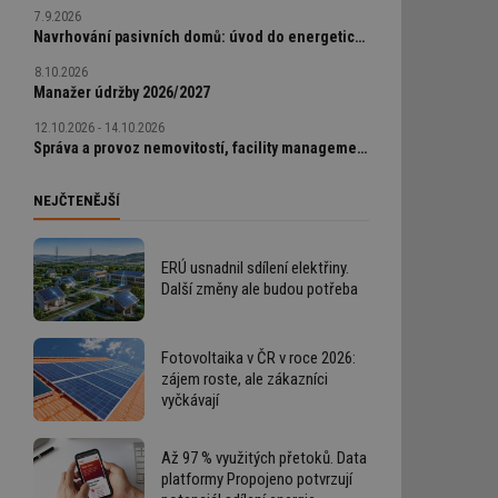
7.9.2026
Navrhování pasivních domů: úvod do energeticky úsporné výstavby
8.10.2026
Manažer údržby 2026/2027
12.10.2026 - 14.10.2026
Správa a provoz nemovitostí, facility management v praxi
NEJČTENĚJŠÍ
ERÚ usnadnil sdílení elektřiny.
Další změny ale budou potřeba
Fotovoltaika v ČR v roce 2026:
zájem roste, ale zákazníci
vyčkávají
Až 97 % využitých přetoků. Data
platformy Propojeno potvrzují