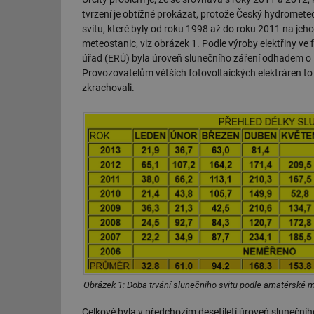
tvrzení je obtížné prokázat, protože Český hydromete
svitu, které byly od roku 1998 až do roku 2011 na je
meteostanic, viz obrázek 1. Podle výroby elektřiny ve
úřad (ERÚ) byla úroveň slunečního záření odhadem o 
Provozovatelům větších fotovoltaických elektráren t
zkrachovali.
Obrázek 1: Doba trvání slunečního svitu podle amatérské 
Celkově byla v předchozím desetiletí úroveň slunečníh