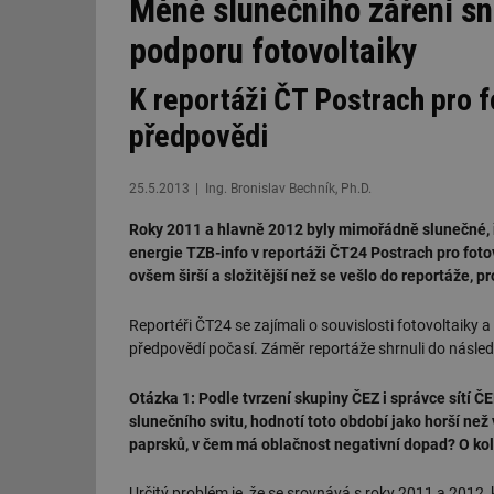
Méně slunečního záření sni
podporu fotovoltaiky
K reportáži ČT Postrach pro 
předpovědi
25.5.2013
Ing. Bronislav Bechník, Ph.D.
Roky 2011 a hlavně 2012 byly mimořádně slunečné, ře
energie TZB-info v reportáži ČT24 Postrach pro foto
ovšem širší a složitější než se vešlo do reportáže, 
Reportéři ČT24 se zajímali o souvislosti fotovoltaiky 
předpovědí počasí. Záměr reportáže shrnuli do následuj
Otázka 1: Podle tvrzení skupiny ČEZ i správce sítí 
slunečního svitu, hodnotí toto období jako horší než
paprsků, v čem má oblačnost negativní dopad? O kol
Určitý problém je, že se srovnává s roky 2011 a 2012,