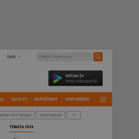
Další
estav.tv
nový videoportál
KA
FACILITY
BEZPEČNOST
CENY ENERGIÍ
DALŠÍ
eotermální energie
vodní energie
další
TÉMATA 2026