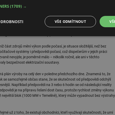
 drahé, je v tomto situace ČEPS opravdu složitá?
TNERS
(1709) →
akupuje podpůrné služby pro případ výpadku Temelína (největší zdroj
ů předpovědi počasí, kdy je odchylka výroby fotovoltaiky větší, než jsou
ODROBNOSTI
VŠE ODMÍTNOUT
VŠ
S je takových dnů jen několik v roce. Náklady jsou v takovém případě
likanásobně vyšší, než za normálních okolností, ale protože takových
a regulaci elektrizační soustavy poměrně nízký.
é
Výkonové
Soubory cílení
Funkční soubory
soubory
 část zdrojů mění výkon podle počasí, je situace složitější, než bez
počítačové systémy i předpovědi počasí, což dispečerům v jejich práci
aně nevyjde, je poměrně málo – několik ročně, ale ani v těchto
valy bezpečnost elektrizační soustavy.
rá plán výroby na celý den v poledne předchozího dne. Znamená to, že
é soubory
Výkonové soubory
Soubory cílení
Funkční soubory
Neza
k se samozřejmě občas stane, že se skutečnost od předpovědi odchýlí
nější. Například předpovědi na 3 nebo 6 hodin se od následující reality
ry cookie umožňují základní funkce webových stránek, jako je přihlášení uživatele a
předpovědi je na přípravu řešení dost času, protože rychlost změny výkonu
zbytně nutných souborů cookie správně používat.
 největší blok (1000 MW v Temelíně), který může vypadnout bez výstrahy
Provider
/
Vyprší
Popis
Doména
.forum.tzb-
Zavřením
Slouží k přihlášení pomocí Google
ejmé už z toho, že existují obchodníci, kteří využívají skutečnosti, že umí
info.cz
prohlížeče