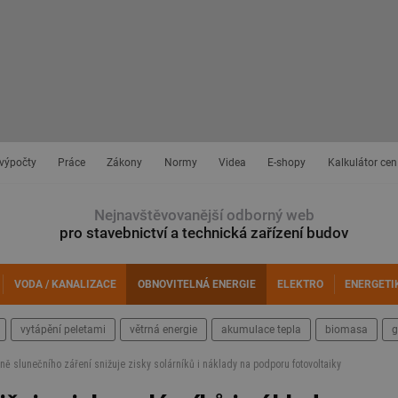
 výpočty
Práce
Zákony
Normy
Videa
E-shopy
Kalkulátor cen
Nejnavštěvovanější odborný web
pro stavebnictví a technická zařízení budov
VODA / KANALIZACE
OBNOVITELNÁ ENERGIE
ELEKTRO
ENERGETI
vytápění peletami
větrná energie
akumulace tepla
biomasa
g
ě slunečního záření snižuje zisky solárníků i náklady na podporu fotovoltaiky