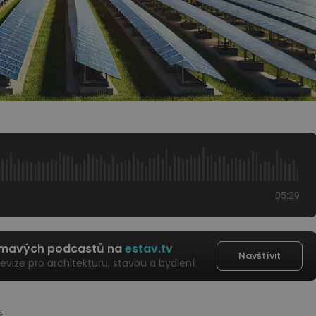
05:29
ímavých podcastů na
estav.tv
Navštívit
levize pro architekturu, stavbu a bydlení
: