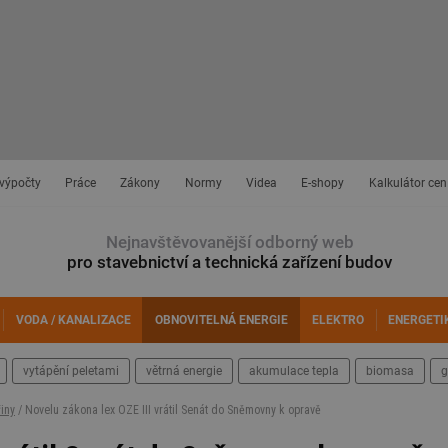
 výpočty
Práce
Zákony
Normy
Videa
E-shopy
Kalkulátor cen
Nejnavštěvovanější odborný web
pro stavebnictví a technická zařízení budov
VODA / KANALIZACE
OBNOVITELNÁ ENERGIE
ELEKTRO
ENERGETI
vytápění peletami
větrná energie
akumulace tepla
biomasa
g
iny
/ Novelu zákona lex OZE III vrátil Senát do Sněmovny k opravě