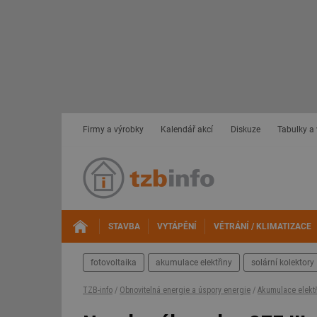
Firmy a výrobky
Kalendář akcí
Diskuze
Tabulky a
STAVBA
VYTÁPĚNÍ
VĚTRÁNÍ / KLIMATIZACE
fotovoltaika
akumulace elektřiny
solární kolektory
TZB-info
/
Obnovitelná energie a úspory energie
/
Akumulace elektř