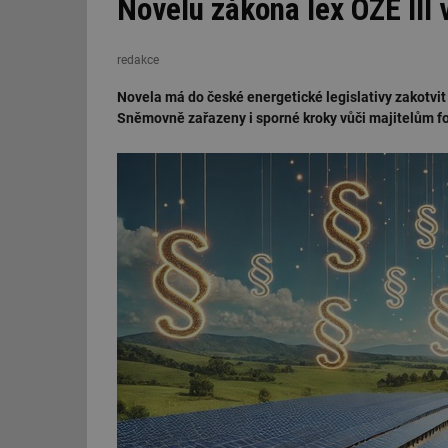
Novelu zákona lex OZE III
redakce
Novela má do české energetické legislativy zakotvit 
Sněmovně zařazeny i sporné kroky vůči majitelům fot