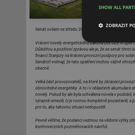
opět odložena
SHOW ALL PAR
Přečíst článek
ZOBRAZIT P
Senát ovšem ve středu 29. 1. vrátil zákon do Poslan
Vrácení novely energetického zákona Lex OZE III zpět 
Nezbytně nutn
soubory
Důležitou a pozitivní zprávou ale je, že se senát tím
financí Stanjury na krácení provozní podpory pro solárn
Senátoři vnímají, že tato opatření mohou vážně ohrozit
obecně.
Velká část provozovatelů, na které by zkrácení provozn
obnovitelné energetiky. A to i v oblastech akumulace ener
Nezbytně nutn
novely. Pokud by ale byla schválena novela v podobě,
výrazně omezili, či je rovnou kompletně pozastavili, a 
Nezbytně nutné soubo
stránky nelze bez ne
pro to, aby takovou situaci nedopustili.
Název
Pevně věříme, že poslanci vezmou na vědomí výtky zm
kontroverzních pozměňovacích návrhů.
g_state