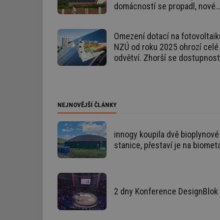
domácností se propadl, nové
instalace táhnou firmy
id
Omezení dotací na fotovoltaik
_hjIncludedInSessi
NZÚ od roku 2025 ohrozí celé
odvětví. Zhorší se dostupnost
id
servisu i zkušených montážní
id
NEJNOVĚJŠÍ ČLÁNKY
id
_hjIncludedInSessi
innogy koupila dvě bioplynové
stanice, přestaví je na biomet
_dc_gtm_UA-590170
2 dny Konference DesignBlok 
id