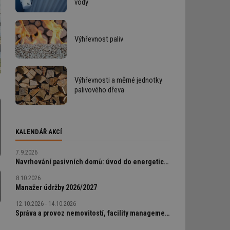
vody
Výhřevnost paliv
Výhřevnosti a měrné jednotky
palivového dřeva
KALENDÁŘ AKCÍ
7.9.2026
Navrhování pasivních domů: úvod do energeticky úsporné výstavby
8.10.2026
Manažer údržby 2026/2027
12.10.2026 - 14.10.2026
Správa a provoz nemovitostí, facility management v praxi