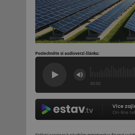
Poslechněte si audioverzi článku:
00:00
Více zaj
On-line te
Solární asociace k návrhům ministerstva financí uvádí