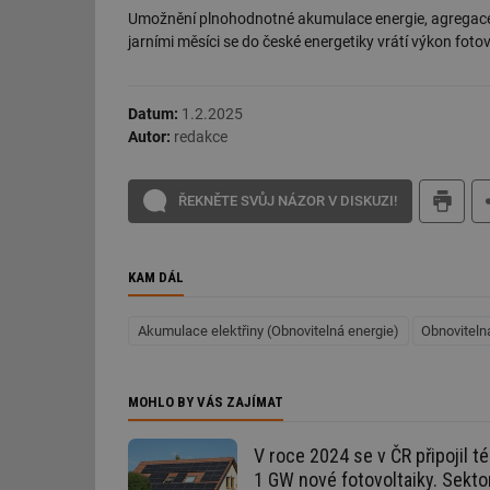
Umožnění plnohodnotné akumulace energie, agregace a 
g_csrf_token
jarními měsíci se do české energetiky vrátí výkon fotovo
id
Datum:
1.2.2025
_hjAbsoluteSession
Autor:
redakce
id
ŘEKNĚTE SVŮJ NÁZOR V DISKUZI!
_hjIncludedInSessi
KAM DÁL
mv
Akumulace elektřiny (Obnovitelná energie)
Obnoviteln
id
MOHLO BY VÁS ZAJÍMAT
id
V roce 2024 se v ČR připojil t
_hjFirstSeen
1 GW nové fotovoltaiky. Sekto