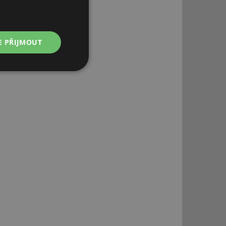
E PŘIJMOUT
Nezařazené
soubory
řazené soubory
 správa účtu. Webové