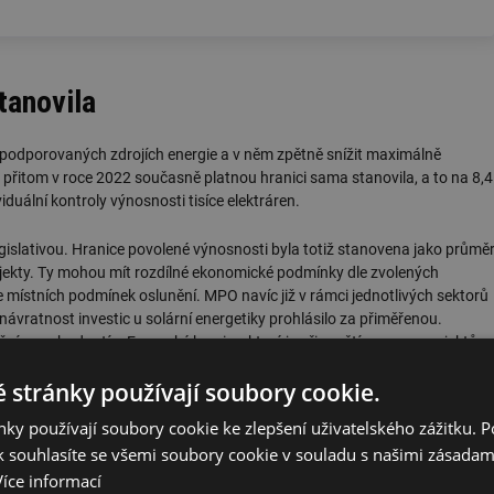
tanovila
 podporovaných zdrojích energie a v něm zpětně snížit maximálně
přitom v roce 2022 současně platnou hranici sama stanovila, a to na 8,4
iduální kontroly výnosnosti tisíce elektráren.
egislativou. Hranice povolené výnosnosti byla totiž stanovena jako průmě
rojekty. Ty mohou mít rozdílné ekonomické podmínky dle zvolených
le místních podmínek oslunění. MPO navíc již v rámci jednotlivých sektorů
návratnost investic u solární energetiky prohlásilo za přiměřenou.
kačním rozhodnutím Evropské komise, které je připouští pouze u projektů
 stránky používají soubory cookie.
ky používají soubory cookie ke zlepšení uživatelského zážitku. 
 souhlasíte se všemi soubory cookie v souladu s našimi zásadam
ČR, tak s plynem nebo uhlím. Novela lex OZE III
Více informací