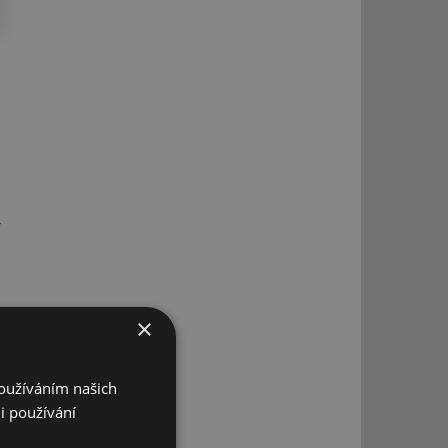
r
×
Používáním našich
i používání