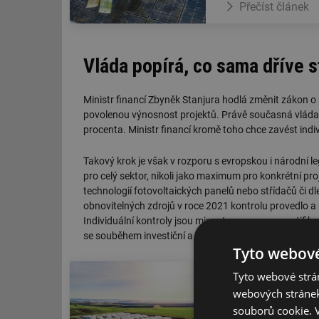
Přečíst článek
Vláda popírá, co sama dříve s
Ministr financí Zbyněk Stanjura hodlá změnit zákon o
povolenou výnosnost projektů. Právě současná vláda 
procenta. Ministr financí kromě toho chce zavést indiv
Takový krok je však v rozporu s evropskou i národní l
pro celý sektor, nikoli jako maximum pro konkrétní p
technologií fotovoltaických panelů nebo střídačů či d
obnovitelných zdrojů v roce 2021 kontrolu provedlo a 
Individuální kontroly jsou mimo to v rozporu s notifi
se souběhem investiční a provozní podpory.
Tyto webové
Tyto webové strán
Přečtěte si také
webových stránek
Když baterie v 
souborů cookie.