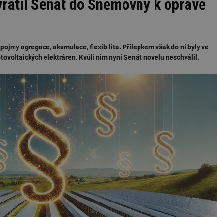
 vrátil Senát do Sněmovny k opravě
pojmy agregace, akumulace, flexibilita. Přílepkem však do ní byly ve
ovoltaických elektráren. Kvůli nim nyní Senát novelu neschválil.