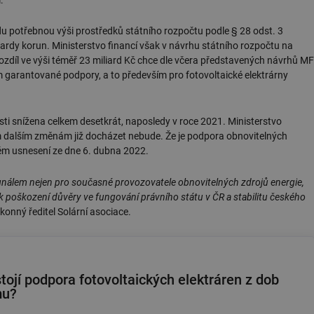
du potřebnou výši prostředků státního rozpočtu podle § 28 odst. 3
ardy korun. Ministerstvo financí však v návrhu státního rozpočtu na
 Rozdíl ve výši téměř 23 miliard Kč chce dle včera představených návrhů MF
garantované podpory, a to především pro fotovoltaické elektrárny
sti snížena celkem desetkrát, naposledy v roce 2021. Ministerstvo
 dalším změnám již docházet nebude. Že je podpora obnovitelných
vém usnesení ze dne 6. dubna 2022.
ignálem nejen pro současné provozovatele obnovitelných zdrojů energie,
o k poškození důvěry ve fungování právního státu v ČR a stabilitu českého
onný ředitel Solární asociace.
tojí podpora fotovoltaických elektráren z dob
mu?