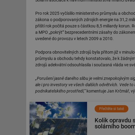
Pro rok 2025 vyčíslilo ministerstvo průmyslu a obcho
zákona o podporovaných zdrojích energie na 31,2 mili
příští rok počítá pouze s částkou 8,5 miliardy korun.
a MPO „pokrýt” bezprecedentními zásahy do zákonem 
uvedené do provozu v letech 2009 a 2010.
Podpora obnovitelných zdrojů byla přitom již v minulo
průmyslu a obchodu tehdy konstatovalo, že k žádným
zdrojů adekvátní odsouhlasila i současná vláda ve s
„Porušení jasně daného slibu je velmi znepokojivým s
ale i pro investory ve všech dalších odvětvích. Vede t
podnikatelského prostředí,“
komentuje Jan Krčmář, výk
Přečtěte si také
Kolik opravdu s
solárního boo