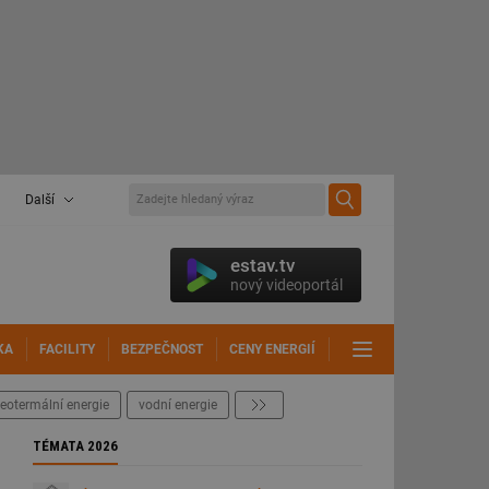
Další
estav.tv
nový videoportál
KA
FACILITY
BEZPEČNOST
CENY ENERGIÍ
DALŠÍ
eotermální energie
vodní energie
další
TÉMATA 2026