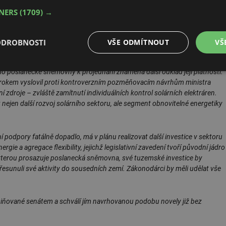
TNERS
(1709) →
ODROBNOSTI
VŠE ODMÍTNOUT
VŠ
ecké sněmovny. Jan Fousek z asociace AKU-BAT k tomu říká:
do poslanecké sněmovny k projednání znamená další odklad její platnosti.
é
Výkonové
Soubory cílení
Funkční soubory
soubory
to krokem vyslovil proti kontroverzním pozměňovacím návrhům ministra
í zdroje – zvláště zamítnutí individuálních kontrol solárních elektráren.
 nejen další rozvoj solárního sektoru, ale segment obnovitelné energetiky
í podpory fatálně dopadlo, má v plánu realizovat další investice v sektoru
gie a agregace flexibility, jejichž legislativní zavedení tvoří původní jádro
é soubory
Výkonové soubory
Soubory cílení
Funkční soubory
Neza
 kterou prosazuje poslanecká sněmovna, své tuzemské investice by
přesunuli své aktivity do sousedních zemí. Zákonodárci by měli udělat vše
ry cookie umožňují základní funkce webových stránek, jako je přihlášení uživatele a
zbytně nutných souborů cookie správně používat.
Provider
/
Vyprší
Popis
iňované senátem a schválí jím navrhovanou podobu novely již bez
Doména
.forum.tzb-
Zavřením
Slouží k přihlášení pomocí Google
info.cz
prohlížeče