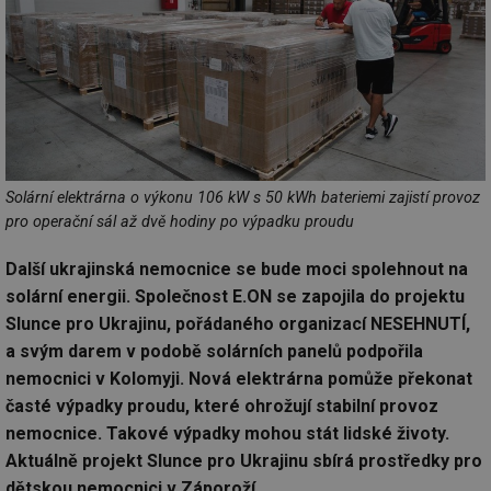
Solární elektrárna o výkonu 106 kW s 50 kWh bateriemi zajistí provoz
pro operační sál až dvě hodiny po výpadku proudu
Další ukrajinská nemocnice se bude moci spolehnout na
solární energii. Společnost E.ON se zapojila do projektu
Slunce pro Ukrajinu, pořádaného organizací NESEHNUTÍ,
a svým darem v podobě solárních panelů podpořila
nemocnici v Kolomyji. Nová elektrárna pomůže překonat
časté výpadky proudu, které ohrožují stabilní provoz
nemocnice. Takové výpadky mohou stát lidské životy.
Aktuálně projekt Slunce pro Ukrajinu sbírá prostředky pro
dětskou nemocnici v Záporoží.