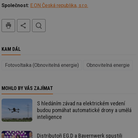
po
Společnost:
E.ON Česká republika, s.r.o.
id
konference.tzb-
1 rok
Te
info.cz
co
po
tisk
hledat
vy
se
_hjAbsoluteSessionInProgress
29 minut
So
Hotjar Ltd
59 sekund
na
.tzb-info.cz
ab
KAM DÁL
sl
ce
pr
poč
Fotovoltaika (Obnovitelná energie)
Obnovitelná energie
Ne
žá
id
in
MOHLO BY VÁS ZAJÍMAT
id
vetrani.tzb-
10 let
Te
info.cz
co
po
S hledáním závad na elektrickém vedení
vy
se
budou pomáhat automatické drony a umělá
inteligence
_hjIncludedInSessionSample
1 minuta
Te
Hotjar Ltd
59 sekund
co
elektro.tzb-
na
info.cz
ab
Ho
Distributoři EG.D a Bayernwerk spustili
zd