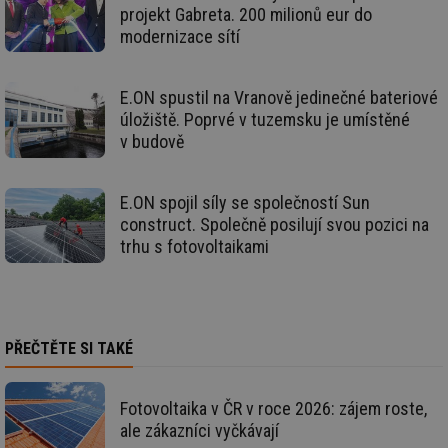
projekt Gabreta. 200 milionů eur do
ná
za
modernizace sítí
vz
de
de
re
E.ON spustil na Vranově jedinečné bateriové
we
úložiště. Poprvé v tuzemsku je umístěné
mv
2 měsíce 4
Te
Airtable
v budově
týdny
co
.tzb-info.cz
po
sl
už
int
E.ON spojil síly se společností Sun
vý
construct. Společně posilují svou pozici na
vl
po
trhu s fotovoltaikami
Air
us
už
pr
int
tě
PŘEČTĚTE SI TAKÉ
id
vytapeni.tzb-
10 let
Te
info.cz
co
po
vy
Fotovoltaika v ČR v roce 2026: zájem roste,
se
ale zákazníci vyčkávají
id
stavba.tzb-
10 let
Te