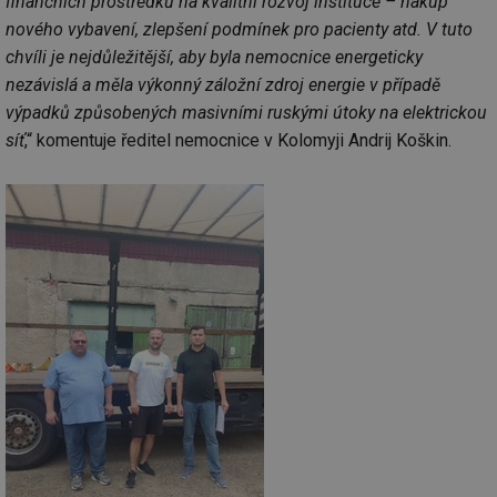
finančních prostředků na kvalitní rozvoj instituce – nákup
nového vybavení, zlepšení podmínek pro pacienty atd. V tuto
chvíli je nejdůležitější, aby byla nemocnice energeticky
nezávislá a měla výkonný záložní zdroj energie v případě
výpadků způsobených masivními ruskými útoky na elektrickou
síť
,“ komentuje ředitel nemocnice v Kolomyji Andrij Koškin.