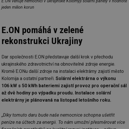
E.ON věnuje nemocnici v ukrajinské Kolomyji solární panely v hodnotě
jeden milion korun
E.ON pomáhá v zelené
rekonstrukci Ukrajiny
Dar společnosti E.ON představuje další krok v přechodu
ukrajinského zdravotnictví na obnovitelné zdroje energie.
Kromě E.ONu další zdroje na instalaci elektrárny zajistí město
Kolomija a ostatní partneři.
Solární elektrárna o výkonu
106 kW s 50 kWh bateriemi zajistí provoz pro operační sál
až dvě hodiny po výpadku proudu. Instalace solární
elektrárny je plánovaná na listopad letošního roku.
„
Díky tomuto daru bude naše nemocnice schopna ušetřit
peníze na účtech za energii. To nám umožní přesměrovat více