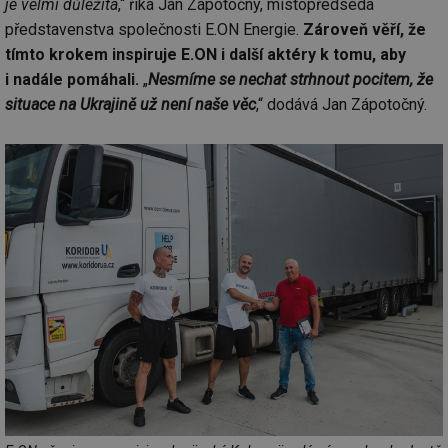
je velmi důležitá
,“ říká Jan Zápotočný, místopředseda
představenstva společnosti E.ON Energie.
Zároveň věří, že
tímto krokem inspiruje E.ON i další aktéry k tomu, aby
i nadále pomáhali.
„
Nesmíme se nechat strhnout pocitem, že
situace na Ukrajině už není naše věc
,“ dodává Jan Zápotočný.