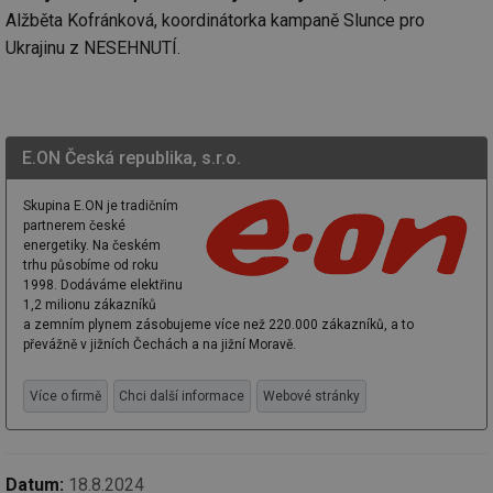
Funkční soubory
Nezařazené
soubory
Alžběta Kofránková, koordinátorka kampaně Slunce pro
Ukrajinu z NESEHNUTÍ.
E.ON Česká republika, s.r.o.
Nezbytně nutné soubory
Výkonové soubory
Soubory cílení
Funkční soubory
Skupina E.ON je tradičním
partnerem české
Nezařazené soubory
energetiky. Na českém
trhu působíme od roku
Nezbytně nutné soubory cookie umožňují základní
1998. Dodáváme elektřinu
funkce webových stránek, jako je přihlášení
1,2 milionu zákazníků
uživatele a správa účtu. Webové stránky nelze bez
a zemním plynem zásobujeme více než 220.000 zákazníků, a to
nezbytně nutných souborů cookie správně používat.
převážně v jižních Čechách a na jižní Moravě.
Provider
/
Název
Vyprší
Po
Doména
Více o firmě
Chci další informace
Webové stránky
g_state
.forum.tzb-
Zavřením
Sl
info.cz
prohlížeče
př
po
g_csrf_token
.forum.tzb-
Zavřením
Sl
Datum:
18.8.2024
info.cz
prohlížeče
př