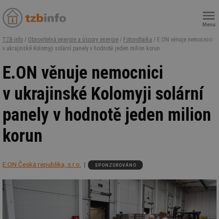
Menu
TZB-info
/
Obnovitelná energie a úspory energie
/
Fotovoltaika
/ E.ON věnuje nemocnici
v ukrajinské Kolomyji solární panely v hodnotě jeden milion korun
E.ON věnuje nemocnici
v ukrajinské Kolomyji solární
panely v hodnotě jeden milion
korun
E.ON Česká republika, s.r.o.
SPONZOROVÁNO