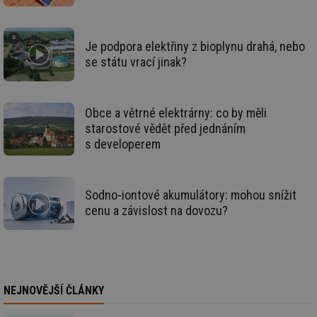
info.cz
co
po
vy
se
Je podpora elektřiny z bioplynu drahá, nebo
_hjFirstSeen
29 minut
So
Hotjar Ltd
se státu vrací jinak?
59 sekund
na
.tzb-info.cz
ab
sl
ce
pr
Obce a větrné elektrárny: co by měli
poč
Ne
starostové vědět před jednáním
žá
id
s developerem
in
id
forum.tzb-
1 rok
Te
info.cz
co
po
Sodno-iontové akumulátory: mohou snížit
vy
cenu a závislost na dovozu?
se
_hjIncludedInSessionSample
1 minuta
Te
Hotjar Ltd
59 sekund
co
vetrani.tzb-
na
info.cz
ab
Ho
zd
NEJNOVĚJŠÍ ČLÁNKY
ná
za
vz