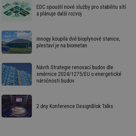
de
EDC spouští nové služby pro stabilitu sítí
de
re
a plánuje další rozvoj
we
id
voda.tzb-
10 let
Te
info.cz
co
po
vy
innogy koupila dvě bioplynové stanice,
se
přestaví je na biometan
id
kalkulator.tzb-
1 rok
Te
info.cz
co
po
vy
se
Návrh Strategie renovací budov dle
směrnice 2024/1275/EU o energetické
id
oze.tzb-info.cz
10 let
Te
co
náročnosti budov
po
vy
se
_hjIncludedInSessionSample
1 minuta
Te
Hotjar Ltd
59 sekund
co
2 dny Konference DesignBlok Talks
oze.tzb-info.cz
na
ab
Ho
zd
ná
za
vz