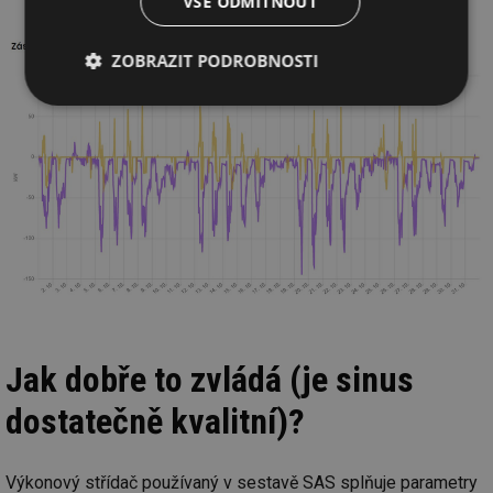
VŠE ODMÍTNOUT
ZOBRAZIT PODROBNOSTI
Nezbytně
Výkonové
Soubory
nutné
soubory
cílení
soubory
Funkční soubory
Nezařazené
soubory
Jak dobře to zvládá (je sinus
Nezbytně nutné soubory
Výkonové soubory
dostatečně kvalitní)?
Soubory cílení
Funkční soubory
Nezařazené soubory
Výkonový střídač používaný v sestavě SAS splňuje parametry