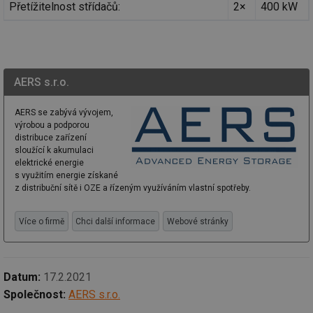
id
oze.tzb-info.cz
10 let
Te
Přetížitelnost střídačů:
2×
400 kW
co
po
vy
se
_hjIncludedInSessionSample
1 minuta
Te
Hotjar Ltd
59 sekund
co
oze.tzb-info.cz
AERS s.r.o.
na
ab
Ho
zd
AERS se zabývá vývojem,
ná
výrobou a podporou
za
distribuce zařízení
vz
sloužící k akumulaci
de
de
elektrické energie
re
s využitím energie získané
we
z distribuční sítě i OZE a řízeným využíváním vlastní spotřeby.
_dc_gtm_UA-5901706-1
.tzb-info.cz
58 sekund
Te
co
př
Více o firmě
Chci další informace
Webové stránky
w
po
Sp
Go
da
Datum:
17.2.2021
kó
Po
Společnost:
AERS s.r.o.
lz
za