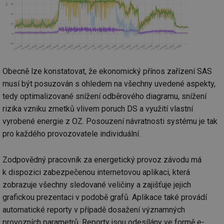
Obecně lze konstatovat, že ekonomický přínos zařízení SAS
musí být posuzován s ohledem na všechny uvedené aspekty,
tedy optimalizované snížení odběrového diagramu, snížení
rizika vzniku zmetků vlivem poruch DS a využití vlastní
vyrobené energie z OZ. Posouzení návratnosti systému je tak
pro každého provozovatele individuální.
Zodpovědný pracovník za energetický provoz závodu má
k dispozici zabezpečenou internetovou aplikaci, která
zobrazuje všechny sledované veličiny a zajišťuje jejich
grafickou prezentaci v podobě grafů. Aplikace také provádí
automatické reporty v případě dosažení významných
provozních parametrů. Reporty jsou odesílány ve formě e-