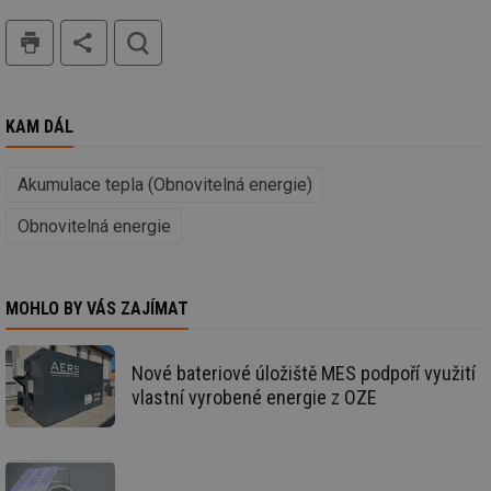
nu
be
tisk
hledat
sk
fu
sp
ná
je
kte
KAM DÁL
id
př
úč
An
Akumulace tepla (Obnovitelná energie)
id
energetika.tzb-
10 let
Te
Obnovitelná energie
info.cz
co
po
vy
se
_hjIncludedInSessionSample
1 minuta
Te
Hotjar Ltd
MOHLO BY VÁS ZAJÍMAT
59 sekund
co
kalkulator.tzb-
na
info.cz
ab
Ho
Nové bateriové úložiště MES podpoří využití
zd
vlastní vyrobené energie z OZE
ná
za
vz
de
de
re
we