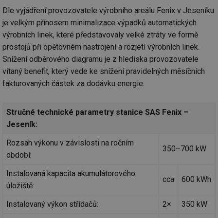
id
forum.tzb-
1 rok
Te
info.cz
co
Dle vyjádření provozovatele výrobního areálu Fenix v Jeseníku
po
vy
je velkým přínosem minimalizace výpadků automatických
se
výrobních linek, které představovaly velké ztráty ve formě
_hjIncludedInSessionSample
1 minuta
Te
Hotjar Ltd
prostojů při opětovném nastrojení a rozjetí výrobních linek.
59 sekund
co
vetrani.tzb-
na
info.cz
Snížení odběrového diagramu je z hlediska provozovatele
ab
Ho
vítaný benefit, který vede ke snížení pravidelných měsíčních
zd
fakturovaných částek za dodávku energie.
ná
za
vz
de
de
Stručné technické parametry stanice SAS Fenix –
re
Jeseník:
we
id
voda.tzb-
10 let
Te
Rozsah výkonu v závislosti na ročním
info.cz
co
350–700 kW
po
období:
vy
se
Instalovaná kapacita akumulátorového
cca
600 kWh
id
kalkulator.tzb-
1 rok
Te
úložiště:
info.cz
co
po
vy
Instalovaný výkon střídačů:
2×
350 kW
se