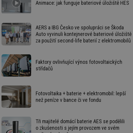
Animace: jak funguje bateriové úložiště HES
_hjIncludedInSessionSample
1 minuta
Te
Hotjar Ltd
59 sekund
co
voda.tzb-
na
info.cz
ab
Ho
AERS a IBG Česko ve spolupráci se Škoda
zd
ná
Auto vyvinuli kontejnerové bateriové úložiště
za
za použití second-life baterií z elektromobilů
vz
de
de
re
we
Faktory ovlivňující výnos fotovoltaických
__gfp_64b
1 rok
Je
Gemius
střídačů
so
.tzb-info.cz
kt
spr
da
co
ná
Fotovoltaika + baterie + elektromobil: lepší
we
než peníze v bance či ve fondu
__cf_bm
29 minut
Te
Cloudflare Inc.
59 sekund
co
.vimeo.com
po
ro
Tři majitelé domácí baterie AES se podělili
li
To
o zkušenosti s jejím provozem ve svém
př
by