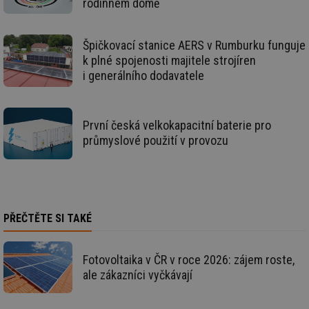
rodinném domě
po
zp
po
we
Špičkovací stanice AERS v Rumburku funguje
st
k plné spojenosti majitele strojíren
sid
forum.tzb-
1 rok
To
i generálního dodavatele
info.cz
bě
so
al
na
so
První česká velkokapacitní baterie pro
re
pr
průmyslové použití v provozu
po
sp
rel
_hjIncludedInSessionSample
1 minuta
Te
Hotjar Ltd
59 sekund
co
energetika.tzb-
na
info.cz
ab
PŘEČTĚTE SI TAKÉ
Ho
zd
ná
za
Fotovoltaika v ČR v roce 2026: zájem roste,
vz
de
ale zákazníci vyčkávají
de
re
we