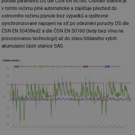
poruše parametrů DS dle ČSN EN 50160. Chování stanice je
v tomto režimu plně automatické a zajišťuje přechod do
ostrovního režimu plynule bez výpadků a opětovné
synchronizované napojení na síť po odeznění poruchy DS dle
ČSN EN 50438ed2 a dle ČSN EN 50160 (tedy bez vlivu na
provozovanou technologii) až do stavu hlídaného vybití
akumulační části stanice SAS.