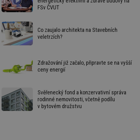
energeticky efektivní a zdravé budovy na
zd
ná
FSv ČVUT
za
vz
de
de
re
Co zaujalo architekta na Stavebních
we
veletrzích?
id
mojefirma.tzb-
1 rok
Te
info.cz
co
po
vy
se
Zdražování již začalo, připravte se na vyšší
_hjIncludedInSessionSample
2 minuty
Te
Hotjar Ltd
ceny energií
co
forum.tzb-
na
info.cz
ab
Ho
zd
Svěřenecký fond a konzervativní správa
ná
rodinné nemovitosti, včetně podílu
za
vz
v bytovém družstvu
de
de
re
we
_hjIncludedInSessionSample
1 minuta
Te
Hotjar Ltd
59 sekund
co
vytapeni.tzb-
na
info.cz