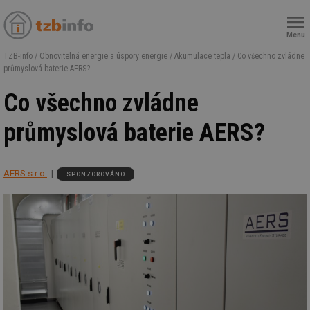
Menu
TZB-info
/
Obnovitelná energie a úspory energie
/
Akumulace tepla
/ Co všechno zvládne
průmyslová baterie AERS?
Co všechno zvládne
průmyslová baterie AERS?
AERS s.r.o.
SPONZOROVÁNO