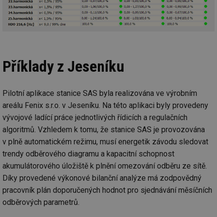
Air
us
už
pr
int
tě
id
vytapeni.tzb-
10 let
Te
Příklady z Jeseníku
info.cz
co
po
vy
se
Pilotní aplikace stanice SAS byla realizována ve výrobním
id
stavba.tzb-
10 let
Te
info.cz
co
areálu Fenix s.r.o. v Jeseníku. Na této aplikaci byly provedeny
po
vy
vývojové ladící práce jednotlivých řídicích a regulačních
se
algoritmů. Vzhledem k tomu, že stanice SAS je provozována
_hjFirstSeen
29 minut
So
Hotjar Ltd
v plně automatickém režimu, musí energetik závodu sledovat
59 sekund
na
.tzb-info.cz
ab
trendy odběrového diagramu a kapacitní schopnost
sl
ce
akumulátorového úložiště k plnění omezování odběru ze sítě.
pr
Díky provedené výkonové bilanční analýze má zodpovědný
poč
Ne
pracovník plán doporučených hodnot pro sjednávání měsíčních
žá
id
odběrových parametrů.
in