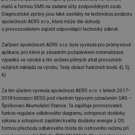
mailů a formou SMS na zadané účty zodpovědných osob.
Diagnostické zprávy jsou také zasílány na technickou podporu
společnosti AERS s.r.o., která může dle dohody
s provozovatelem zajistit odpovídající technický zákrok.
Zařízení společnosti AERS s.r.o. byla vyvinuta pro průmyslové
aplikace, pro které je zásadním požadavkem minimalizace
výpadků ve výrobě a tím snížení přímých ztrát provozních
režijních nákladů na výrobu. Tedy oblast funkčních bodů 4), 5),
6).
Za tím účelem vyvinula společnost AERS s.r.o. v letech 2017–
2018 koncepci BESS pod vlastním typovým označením SAS –
Špičkovací Akumulační Stanice. Ta zajišťuje provozovateli
funkce regulace odběrového diagramu, schopnost dodávky
výkonu a schopnost zajištění kvality dodávky energie z DS
formou přechodu odběrového místa do ostrovního režimu při