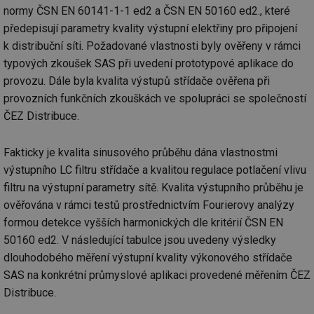
Nezbytně nutné soubory cookie umožňují základní
normy ČSN EN 60141-1-1 ed2 a ČSN EN 50160 ed2., které
funkce webových stránek, jako je přihlášení
předepisují parametry kvality výstupní elektřiny pro připojení
uživatele a správa účtu. Webové stránky nelze bez
nezbytně nutných souborů cookie správně používat.
k distribuční síti. Požadované vlastnosti byly ověřeny v rámci
Provider
/
typových zkoušek SAS při uvedení prototypové aplikace do
Název
Vyprší
Po
Doména
provozu. Dále byla kvalita výstupů střídače ověřena při
g_state
.forum.tzb-
Zavřením
Sl
provozních funkčních zkouškách ve spolupráci se společností
info.cz
prohlížeče
př
po
ČEZ Distribuce.
g_csrf_token
.forum.tzb-
Zavřením
Sl
info.cz
prohlížeče
př
Fakticky je kvalita sinusového průběhu dána vlastnostmi
po
výstupního LC filtru střídače a kvalitou regulace potlačení vlivu
id
konference.tzb-
1 rok
Te
info.cz
co
filtru na výstupní parametry sítě. Kvalita výstupního průběhu je
po
vy
ověřována v rámci testů prostřednictvím Fourierovy analýzy
se
formou detekce vyšších harmonických dle kritérií ČSN EN
_hjAbsoluteSessionInProgress
29 minut
So
Hotjar Ltd
50160 ed2. V následující tabulce jsou uvedeny výsledky
59 sekund
na
.tzb-info.cz
ab
dlouhodobého měření výstupní kvality výkonového střídače
sl
ce
SAS na konkrétní průmyslové aplikaci provedené měřením ČEZ
pr
poč
Distribuce.
Ne
žá