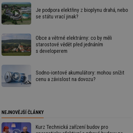
_hjIncludedInSessionSample
1 minuta
Te
Hotjar Ltd
Je podpora elektřiny z bioplynu drahá, nebo
59 sekund
co
stavba.tzb-
na
info.cz
se státu vrací jinak?
ab
Ho
zd
ná
za
Obce a větrné elektrárny: co by měli
vz
de
starostové vědět před jednáním
de
s developerem
re
we
id
www.tzb-
10 let
Te
info.cz
co
Sodno-iontové akumulátory: mohou snížit
po
vy
cenu a závislost na dovozu?
se
id
m.tzb-info.cz
10 let
Te
co
po
vy
se
NEJNOVĚJŠÍ ČLÁNKY
_hjIncludedInSessionSample
1 minuta
Te
Hotjar Ltd
59 sekund
co
www.tzb-
na
info.cz
Kurz Technická zařízení budov pro
ab
Ho