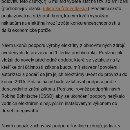
polovinu této částky, tj. 6 miliard vybere stát na tzv. solární dani
(podrobněji v článku
Bilion za fotovoltaiku?
). Poslanci často
poukazovali na stížnosti firem, kterým kvůli vysokým
nákladům na elektřinu hrozí ztráta konkurenceschopnosti a
další ekonomické potíže.
Návrh ukončí podporu výroby elektřiny z obnovitelných zdrojů
uvedených do provozu od 1. ledna příštího roku. Poslanci ale
vložili do novely přechodné období, které se vztahuje na ty,
kteří ke dni účinnosti zákona budou mít stavební povolení i
autorizaci a podaří se jim jejich elektrárny uvést do provozu do
konce 2015. Pak se na ně bude vztahovat podpora podle
dosavadního znění zákona. Poslanci rovněž podpořili návrh
Robina Böhnische (ČSSD), aby se ukončení podpory netýkalo
vodních elektráren s nejvyšším instalovaným výkonem do
deseti megawattů.
Návrh naopak zachovává podporu fosilních zdrojů, jednak v