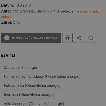
Provider
/
Název
Vyprší
Po
Doména
Datum:
18.8.2013
Autor:
Ing. Bronislav Bechník, Ph.D.,
g_state
.forum.tzb-
Zavřením
Sl
redakce
všechny články
info.cz
prohlížeče
př
autora
po
Zdroj:
ČTK
g_csrf_token
.forum.tzb-
Zavřením
Sl
info.cz
prohlížeče
př
po
tisk
ŘEKNĚTE SVŮJ NÁZOR V DISKUZI!
id
konference.tzb-
1 rok
Te
info.cz
co
po
vy
se
KAM DÁL
_hjAbsoluteSessionInProgress
29 minut
So
Hotjar Ltd
59 sekund
na
.tzb-info.cz
ab
Obnovitelná energie
sl
ce
pr
Normy a právní předpisy (Obnovitelná energie)
poč
Ne
žá
Fotovoltaika (Obnovitelná energie)
id
in
Biomasa (Obnovitelná energie)
id
vetrani.tzb-
10 let
Te
info.cz
co
Větrná energie (Obnovitelná energie)
po