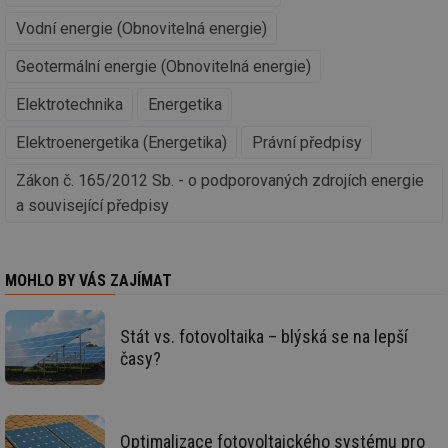
vy
se
Vodní energie (Obnovitelná energie)
_hjIncludedInSessionSample
1 minuta
Te
Hotjar Ltd
Geotermální energie (Obnovitelná energie)
59 sekund
co
elektro.tzb-
na
info.cz
ab
Elektrotechnika
Energetika
Ho
zd
ná
Elektroenergetika (Energetika)
Právní předpisy
za
vz
de
Zákon č. 165/2012 Sb. - o podporovaných zdrojích energie
de
a související předpisy
re
we
mv
2 měsíce 4
Te
Airtable
týdny
co
.tzb-info.cz
po
MOHLO BY VÁS ZAJÍMAT
sl
už
int
Stát vs. fotovoltaika – blýská se na lepší
vý
vl
časy?
po
Air
us
už
pr
int
Optimalizace fotovoltaického systému pro
tě