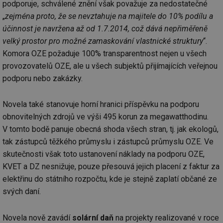
podporuje, schválené znění však považuje za nedostatečné
„
zejména proto, že se nevztahuje na majitele do 10% podílu a
účinnost je navržena až od 1.7.2014, což dává nepřiměřeně
velký prostor pro možné zamaskování vlastnické struktury
“.
Komora OZE požaduje 100% transparentnost nejen u všech
provozovatelů OZE, ale u všech subjektů přijímajících veřejnou
podporu nebo zakázky.
Novela také stanovuje horní hranici příspěvku na podporu
obnovitelných zdrojů ve výši 495 korun za megawatthodinu.
V tomto bodě panuje obecná shoda všech stran, tj. jak ekologů,
tak zástupců těžkého průmyslu i zástupců průmyslu OZE. Ve
skutečnosti však toto ustanovení náklady na podporu OZE,
KVET a DZ nesnižuje, pouze přesouvá jejich placení z faktur za
elektřinu do státního rozpočtu, kde je stejně zaplatí občané ze
svých daní.
Novela nově zavádí
solární daň
na projekty realizované v roce