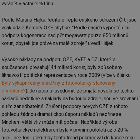
vyrábět vlastní elektřinu.
Podle Martina Hájka, ředitele Teplárenského sdružení ČR, jsou
však údaje Komory OZE chybné. "Podle našich výpočtů činí
podpora kogenerace nad pět megawatt pouze 850 milionů
korun, zbytek jde právě na malé zdroje," uvedl Hájek.
Vysoké náklady na podporu OZE, KVET a DZ, které v
současnosti přesahují 44 miliard korun, byly způsobeny
liknavostí politické reprezentace v roce 2009 (více v článku
Byly výkupní ceny elektřiny z fotovoltaiky stanoveny
přiměřeně?
). Je nutno si uvědomit, že přijatá novela se těchto
nákladů nedotkne a náklady na budoucí zdroje jsou ve srovnání
s tím zanedbatelné. Zrušení podpory nových OZE z tohoto
pohledu žádnou dramatickou úsporu nákladů nepřinese.
Mnohem větší vliv může mít počasí. Například výroba
fotovoltaických elektráren byla v prvním pololetí až o 20 %
nižší, než loni, pokud by tento trend pokračoval do konce roku,