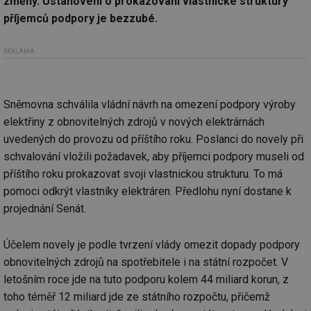
změny. Ustanovení o prokazování vlastnické struktury
příjemců podpory je bezzubé.
REKLAMA
Sněmovna schválila vládní návrh na omezení podpory výroby
elektřiny z obnovitelných zdrojů v nových elektrárnách
uvedených do provozu od příštího roku. Poslanci do novely při
schvalování vložili požadavek, aby příjemci podpory museli od
příštího roku prokazovat svoji vlastnickou strukturu. To má
pomoci odkrýt vlastníky elektráren. Předlohu nyní dostane k
projednání Senát.
Účelem novely je podle tvrzení vlády omezit dopady podpory
obnovitelných zdrojů na spotřebitele i na státní rozpočet. V
letošním roce jde na tuto podporu kolem 44 miliard korun, z
toho téměř 12 miliard jde ze státního rozpočtu, přičemž