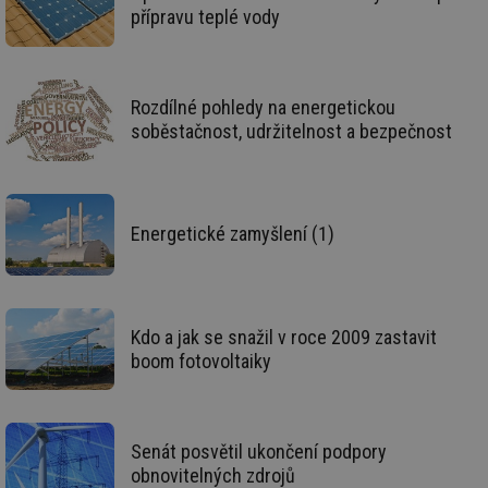
přípravu teplé vody
id
vytapeni.tzb-
10 let
Te
info.cz
co
po
vy
se
Rozdílné pohledy na energetickou
id
stavba.tzb-
10 let
Te
soběstačnost, udržitelnost a bezpečnost
info.cz
co
po
vy
se
_hjFirstSeen
29 minut
So
Hotjar Ltd
59 sekund
na
.tzb-info.cz
Energetické zamyšlení (1)
ab
sl
ce
pr
poč
Ne
Kdo a jak se snažil v roce 2009 zastavit
žá
id
boom fotovoltaiky
in
id
forum.tzb-
1 rok
Te
info.cz
co
po
vy
Senát posvětil ukončení podpory
se
obnovitelných zdrojů