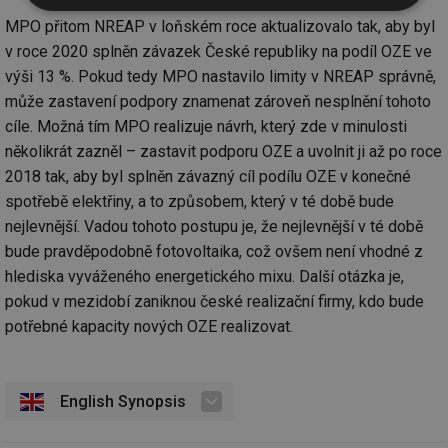
Nezbytně
Výkonové
Soubory
MPO přitom NREAP v loňském roce aktualizovalo tak, aby byl
nutné
soubory
cílení
soubory
v roce 2020 splněn závazek České republiky na podíl OZE ve
výši 13 %. Pokud tedy MPO nastavilo limity v NREAP správně,
může zastavení podpory znamenat zároveň nesplnění tohoto
Funkční soubory
Nezařazené
cíle. Možná tím MPO realizuje návrh, který zde v minulosti
soubory
několikrát zazněl – zastavit podporu OZE a uvolnit ji až po roce
2018 tak, aby byl splněn závazný cíl podílu OZE v konečné
spotřebě elektřiny, a to způsobem, který v té době bude
nejlevnější. Vadou tohoto postupu je, že nejlevnější v té době
bude pravděpodobně fotovoltaika, což ovšem není vhodné z
hlediska vyváženého energetického mixu. Další otázka je,
Nezbytně nutné soubory
Výkonové soubory
pokud v mezidobí zaniknou české realizační firmy, kdo bude
Soubory cílení
Funkční soubory
potřebné kapacity nových OZE realizovat.
Nezařazené soubory
Nezbytně nutné soubory cookie umožňují základní
funkce webových stránek, jako je přihlášení
English Synopsis
uživatele a správa účtu. Webové stránky nelze bez
nezbytně nutných souborů cookie správně používat.