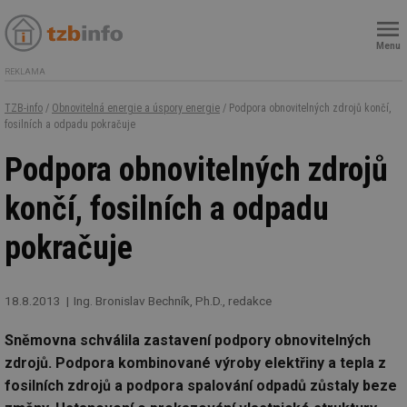
Menu
REKLAMA
TZB-info
/
Obnovitelná energie a úspory energie
/ Podpora obnovitelných zdrojů končí,
fosilních a odpadu pokračuje
Podpora obnovitelných zdrojů
končí, fosilních a odpadu
pokračuje
18.8.2013
Ing. Bronislav Bechník, Ph.D., redakce
Sněmovna schválila zastavení podpory obnovitelných
zdrojů. Podpora kombinované výroby elektřiny a tepla z
fosilních zdrojů a podpora spalování odpadů zůstaly beze