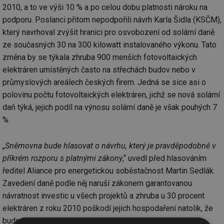
2010, a to ve výši 10 % a po celou dobu platnosti nároku na
podporu. Poslanci přitom nepodpořili návrh Karla Šidla (KSČM),
který navrhoval zvýšit hranici pro osvobození od solární daně
ze současných 30 na 300 kilowatt instalovaného výkonu. Tato
změna by se týkala zhruba 900 menších fotovoltaických
elektráren umístěných často na střechách budov nebo v
průmyslových areálech českých firem. Jedná se sice asi o
polovinu počtu fotovoltaických elektráren, jichž se nová solární
daň týká, jejich podíl na výnosu solární daně je však pouhých 7
%.
„
Sněmovna bude hlasovat o návrhu, který je pravděpodobně v
příkrém rozporu s platnými zákony
,“ uvedl před hlasováním
ředitel Aliance pro energetickou soběstačnost Martin Sedlák.
Zavedení daně podle něj naruší zákonem garantovanou
návratnost investic u všech projektů a zhruba u 30 procent
elektráren z roku 2010 poškodí jejich hospodaření natolik, že
bude hrozit jejich krach.