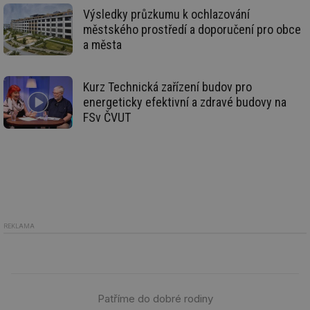
sid
forum.tzb-
1 rok
To
Výsledky průzkumu k ochlazování
info.cz
bě
městského prostředí a doporučení pro obce
so
al
a města
na
so
re
pr
Kurz Technická zařízení budov pro
po
sp
energeticky efektivní a zdravé budovy na
rel
FSv ČVUT
_hjIncludedInSessionSample
1 minuta
Te
Hotjar Ltd
59 sekund
co
energetika.tzb-
na
info.cz
ab
Ho
zd
ná
za
vz
de
de
REKLAMA
re
we
_hjIncludedInSessionSample
1 minuta
Te
Hotjar Ltd
59 sekund
co
stavba.tzb-
na
info.cz
ab
Patříme do dobré rodiny
Ho