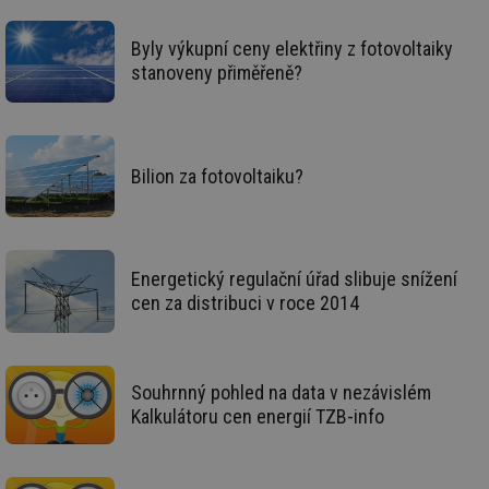
_hjIncludedInSessionSample
1 minuta
Te
Hotjar Ltd
59 sekund
co
oze.tzb-info.cz
na
Byly výkupní ceny elektřiny z fotovoltaiky
ab
Ho
stanoveny přiměřeně?
zd
ná
za
vz
de
de
Bilion za fotovoltaiku?
re
we
_dc_gtm_UA-5901706-1
.tzb-info.cz
58 sekund
Te
co
př
w
Energetický regulační úřad slibuje snížení
po
Sp
cen za distribuci v roce 2014
Go
da
kó
Po
lz
Souhrnný pohled na data v nezávislém
za
nu
Kalkulátoru cen energií TZB-info
be
sk
fu
sp
ná