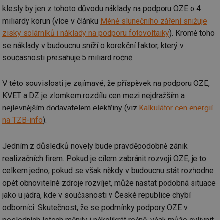
klesly by jen z tohoto důvodu náklady na podporu OZE o 4
miliardy korun (více v článku
Méně slunečního záření snižuje
zisky solárníků i náklady na podporu fotovoltaiky
). Kromě toho
se náklady v budoucnu sníží o korekční faktor, který v
současnosti přesahuje 5 miliard ročně.
V této souvislosti je zajímavé, že příspěvek na podporu OZE,
KVET a DZ je zlomkem rozdílu cen mezi nejdražším a
nejlevnějším dodavatelem elektřiny (viz
Kalkulátor cen energií
na TZB-info
).
Jedním z důsledků novely bude pravděpodobně zánik
realizačních firem. Pokud je cílem zabránit rozvoji OZE, je to
celkem jedno, pokud se však někdy v budoucnu stát rozhodne
opět obnovitelné zdroje rozvíjet, může nastat podobná situace
jako u jádra, kde v současnosti v České republice chybí
odborníci. Skutečnost, že se podmínky podpory OZE v
posledních letech měnily i několikrát ročně, však může ovlivnit