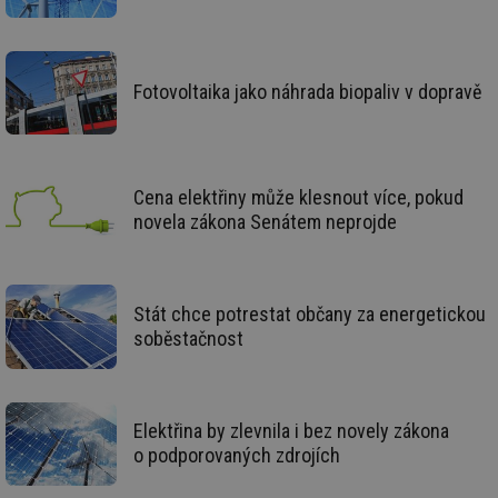
_hjIncludedInSessionSample
1 minuta
Te
Hotjar Ltd
59 sekund
co
vetrani.tzb-
na
info.cz
ab
Ho
zd
Fotovoltaika jako náhrada biopaliv v dopravě
ná
za
vz
de
de
re
we
Cena elektřiny může klesnout více, pokud
novela zákona Senátem neprojde
id
voda.tzb-
10 let
Te
info.cz
co
po
vy
se
Stát chce potrestat občany za energetickou
id
kalkulator.tzb-
1 rok
Te
info.cz
co
soběstačnost
po
vy
se
id
oze.tzb-info.cz
10 let
Te
co
Elektřina by zlevnila i bez novely zákona
po
o podporovaných zdrojích
vy
se