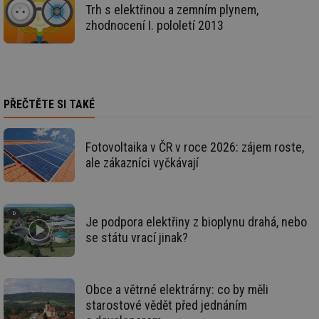
je
Trh s elektřinou a zemním plynem,
kte
zhodnocení I. pololetí 2013
id
př
úč
An
id
energetika.tzb-
10 let
Te
info.cz
co
po
PŘEČTĚTE SI TAKÉ
vy
se
_hjIncludedInSessionSample
1 minuta
Te
Hotjar Ltd
Fotovoltaika v ČR v roce 2026: zájem roste,
59 sekund
co
kalkulator.tzb-
na
info.cz
ale zákazníci vyčkávají
ab
Ho
zd
ná
za
vz
Je podpora elektřiny z bioplynu drahá, nebo
de
se státu vrací jinak?
de
re
we
_hjIncludedInSessionSample
1 minuta
Te
Hotjar Ltd
59 sekund
co
Obce a větrné elektrárny: co by měli
voda.tzb-
na
info.cz
starostové vědět před jednáním
ab
Ho