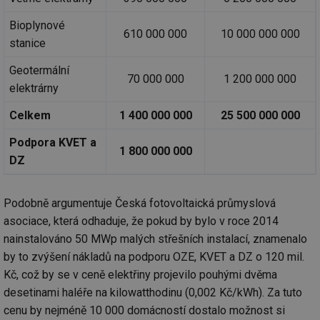
Bioplynové
610 000 000
10 000 000 000
stanice
Geotermální
70 000 000
1 200 000 000
elektrárny
Celkem
1 400 000 000
25 500 000 000
Podpora KVET a
1 800 000 000
DZ
Podobně argumentuje Česká fotovoltaická průmyslová
asociace, která odhaduje, že pokud by bylo v roce 2014
nainstalováno 50 MWp malých střešních instalací, znamenalo
by to zvýšení nákladů na podporu OZE, KVET a DZ o 120 mil.
Kč, což by se v ceně elektřiny projevilo pouhými dvěma
desetinami haléře na kilowatthodinu (0,002 Kč/kWh). Za tuto
cenu by nejméně 10 000 domácností dostalo možnost si