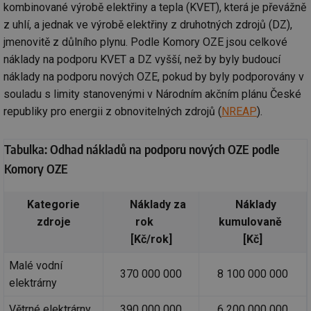
kombinované výrobě elektřiny a tepla (KVET), která je převážně
z uhlí, a jednak ve výrobě elektřiny z druhotných zdrojů (DZ),
jmenovitě z důlního plynu. Podle Komory OZE jsou celkové
náklady na podporu KVET a DZ vyšší, než by byly budoucí
náklady na podporu nových OZE, pokud by byly podporovány v
souladu s limity stanovenými v Národním akčním plánu České
republiky pro energii z obnovitelných zdrojů (
NREAP
).
Tabulka: Odhad nákladů na podporu nových OZE podle
Komory OZE
Kategorie
Náklady za
Náklady
zdroje
rok
kumulovaně
[Kč/rok]
[Kč]
Malé vodní
370 000 000
8 100 000 000
elektrárny
Větrné elektrárny
390 000 000
6 200 000 000