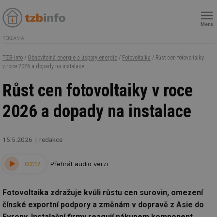
Menu
REKLAMA
TZB-info
/
Obnovitelná energie a úspory energie
/
Fotovoltaika
/ Růst cen fotovoltaiky
v roce 2026 a dopady na instalace
Růst cen fotovoltaiky v roce
2026 a dopady na instalace
15.5.2026
redakce
02:17
Přehrát audio verzi
Fotovoltaika zdražuje kvůli růstu cen surovin, omezení
čínské exportní podpory a změnám v dopravě z Asie do
Evropy. Instalační firmy reagují nákupem komponent