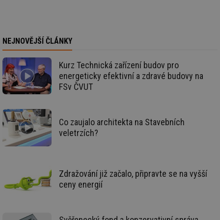
sl
ce
pr
poč
Ne
žá
NEJNOVĚJŠÍ ČLÁNKY
id
in
id
vetrani.tzb-
10 let
Te
Kurz Technická zařízení budov pro
info.cz
co
energeticky efektivní a zdravé budovy na
po
vy
FSv ČVUT
se
_hjIncludedInSessionSample
1 minuta
Te
Hotjar Ltd
59 sekund
co
elektro.tzb-
na
info.cz
Co zaujalo architekta na Stavebních
ab
veletrzích?
Ho
zd
ná
za
vz
de
Zdražování již začalo, připravte se na vyšší
de
re
ceny energií
we
mv
2 měsíce 4
Te
Airtable
týdny
co
.tzb-info.cz
po
Svěřenecký fond a konzervativní správa