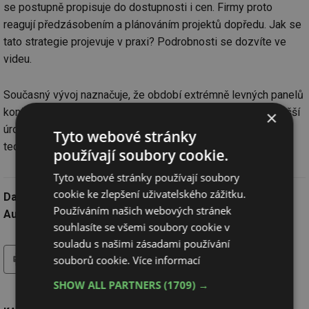
se postupně propisuje do dostupnosti i cen. Firmy proto
reagují předzásobením a plánováním projektů dopředu. Jak se
tato strategie projevuje v praxi? Podrobnosti se dozvíte ve
videu.
Současný vývoj naznačuje, že období extrémně levných panelů
končí. Trh hledá novou rovnováhu a ceny se stabilizují na vyšší
×
úrovni. Změny se dotýkají nejen panelů, ale i dalších
Tyto webové stránky
technologií.
používají soubory cookie.
Tyto webové stránky používají soubory
cookie ke zlepšení uživatelského zážitku.
Datum:
15.5.2026
Používáním našich webových stránek
Autor:
redakce
souhlasíte se všemi soubory cookie v
souladu s našimi zásadami používání
tisk
hledat
souborů cookie.
Více informací
SHOW ALL PARTNERS
(1709) →