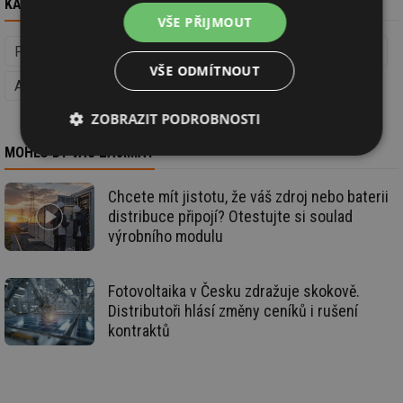
KAM DÁL
VŠE PŘIJMOUT
Fotovoltaika (Obnovitelná energie)
Obnovitelná energie
VŠE ODMÍTNOUT
Aquatherm Praha
Videa
ZOBRAZIT PODROBNOSTI
MOHLO BY VÁS ZAJÍMAT
Nezbytně
Výkonové
Soubory
nutné
soubory
cílení
soubory
Chcete mít jistotu, že váš zdroj nebo baterii
distribuce připojí? Otestujte si soulad
výrobního modulu
Funkční soubory
Nezařazené
soubory
Fotovoltaika v Česku zdražuje skokově.
Distributoři hlásí změny ceníků i rušení
kontraktů
Nezbytně nutné soubory
Výkonové soubory