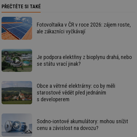
PŘEČTĚTE SI TAKÉ
Soubory cílení
Funkční soubory
Nezařazené soubory
Fotovoltaika v ČR v roce 2026: zájem roste,
Nezbytně nutné soubory cookie umožňují základní
ale zákazníci vyčkávají
funkce webových stránek, jako je přihlášení
uživatele a správa účtu. Webové stránky nelze bez
nezbytně nutných souborů cookie správně používat.
Provider
/
Název
Vyprší
Po
Doména
Je podpora elektřiny z bioplynu drahá, nebo
se státu vrací jinak?
g_state
.forum.tzb-
Zavřením
Sl
info.cz
prohlížeče
př
po
g_csrf_token
.forum.tzb-
Zavřením
Sl
Obce a větrné elektrárny: co by měli
info.cz
prohlížeče
př
po
starostové vědět před jednáním
s developerem
id
konference.tzb-
1 rok
Te
info.cz
co
po
vy
se
Sodno-iontové akumulátory: mohou snížit
_hjAbsoluteSessionInProgress
29 minut
So
Hotjar Ltd
cenu a závislost na dovozu?
59 sekund
na
.tzb-info.cz
ab