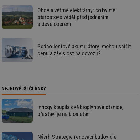
id
vetrani.tzb-
10 let
Te
info.cz
co
Obce a větrné elektrárny: co by měli
po
vy
starostové vědět před jednáním
se
s developerem
_hjIncludedInSessionSample
1 minuta
Te
Hotjar Ltd
59 sekund
co
elektro.tzb-
na
info.cz
ab
Sodno-iontové akumulátory: mohou snížit
Ho
zd
cenu a závislost na dovozu?
ná
za
vz
de
de
re
we
NEJNOVĚJŠÍ ČLÁNKY
mv
2 měsíce 4
Te
Airtable
týdny
co
.tzb-info.cz
po
sl
innogy koupila dvě bioplynové stanice,
už
int
přestaví je na biometan
vý
vl
po
Air
us
Návrh Strategie renovací budov dle
už