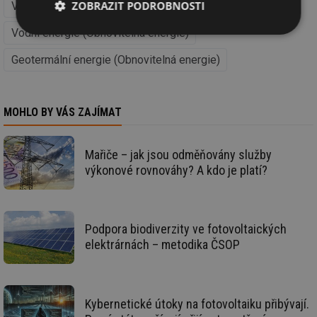
ZOBRAZIT PODROBNOSTI
Větrná energie (Obnovitelná energie)
Vodní energie (Obnovitelná energie)
Nezbytně
Výkonové
Soubory
nutné
soubory
cílení
soubory
Geotermální energie (Obnovitelná energie)
MOHLO BY VÁS ZAJÍMAT
Funkční soubory
Nezařazené
soubory
Mařiče – jak jsou odměňovány služby
výkonové rovnováhy? A kdo je platí?
Nezbytně nutné soubory
Výkonové soubory
Podpora biodiverzity ve fotovoltaických
elektrárnách – metodika ČSOP
Soubory cílení
Funkční soubory
Nezařazené soubory
Nezbytně nutné soubory cookie umožňují základní
funkce webových stránek, jako je přihlášení
Kybernetické útoky na fotovoltaiku přibývají.
uživatele a správa účtu. Webové stránky nelze bez