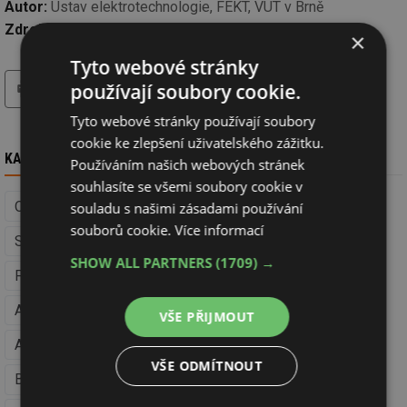
Autor:
Ústav elektrotechnologie, FEKT, VUT v Brně
Zdroj:
Tisková zpráva
×
Tyto webové stránky
tisk
hledat
používají soubory cookie.
Tyto webové stránky používají soubory
cookie ke zlepšení uživatelského zážitku.
KAM DÁL
Používáním našich webových stránek
souhlasíte se všemi soubory cookie v
Obnovitelná energie
souladu s našimi zásadami používání
souborů cookie.
Více informací
Solární kolektory (Obnovitelná energie)
SHOW ALL PARTNERS
(1709) →
Fotovoltaika (Obnovitelná energie)
Akumulace tepla (Obnovitelná energie)
VŠE PŘIJMOUT
Akumulace elektřiny (Obnovitelná energie)
VŠE ODMÍTNOUT
Biomasa (Obnovitelná energie)