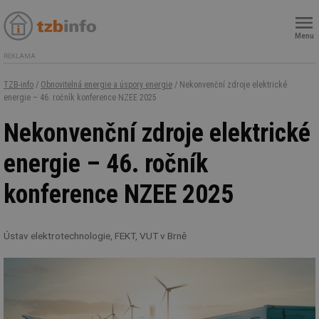
Menu
REKLAMA
TZB-info
/
Obnovitelná energie a úspory energie
/ Nekonvenční zdroje elektrické
energie – 46. ročník konference NZEE 2025
Nekonvenční zdroje elektrické
energie – 46. ročník
konference NZEE 2025
Ústav elektrotechnologie, FEKT, VUT v Brně