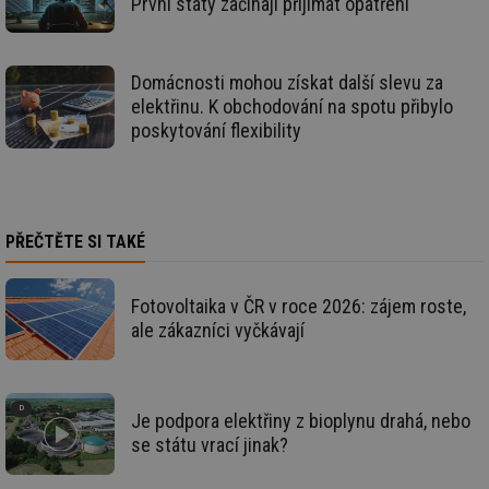
První státy začínají přijímat opatření
nezbytně nutných souborů cookie správně používat.
Provider
/
Název
Vyprší
Po
Doména
Domácnosti mohou získat další slevu za
g_state
.forum.tzb-
Zavřením
Sl
elektřinu. K obchodování na spotu přibylo
info.cz
prohlížeče
př
po
poskytování flexibility
g_csrf_token
.forum.tzb-
Zavřením
Sl
info.cz
prohlížeče
př
po
id
konference.tzb-
1 rok
Te
info.cz
co
PŘEČTĚTE SI TAKÉ
po
vy
se
Fotovoltaika v ČR v roce 2026: zájem roste,
_hjAbsoluteSessionInProgress
29 minut
So
Hotjar Ltd
59 sekund
na
.tzb-info.cz
ale zákazníci vyčkávají
ab
sl
ce
pr
poč
Ne
Je podpora elektřiny z bioplynu drahá, nebo
žá
se státu vrací jinak?
id
in