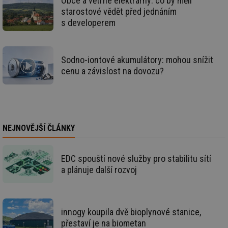
Obce a větrné elektrárny: co by měli
vy
se
starostové vědět před jednáním
s developerem
_hjAbsoluteSessionInProgress
29 minut
So
Hotjar Ltd
59 sekund
na
.tzb-info.cz
ab
sl
ce
pr
Sodno-iontové akumulátory: mohou snížit
poč
cenu a závislost na dovozu?
Ne
žá
id
in
id
vetrani.tzb-
10 let
Te
info.cz
co
po
NEJNOVĚJŠÍ ČLÁNKY
vy
se
_hjIncludedInSessionSample
1 minuta
Te
Hotjar Ltd
EDC spouští nové služby pro stabilitu sítí
59 sekund
co
elektro.tzb-
na
info.cz
a plánuje další rozvoj
ab
Ho
zd
ná
za
vz
innogy koupila dvě bioplynové stanice,
de
přestaví je na biometan
de