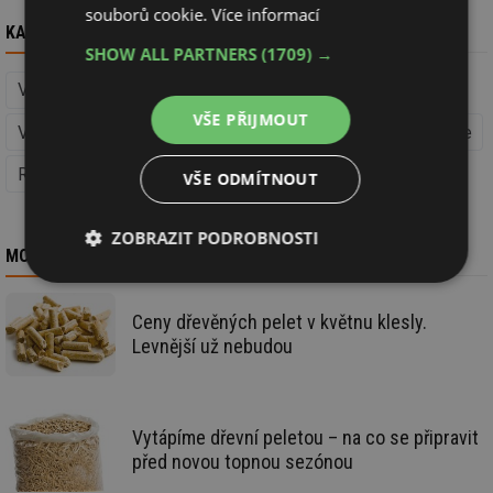
souborů cookie.
Více informací
KAM DÁL
SHOW ALL PARTNERS
(1709) →
Vytápění peletami (Obnovitelná energie)
Vytápění
VŠE PŘIJMOUT
Vytápíme pevnými palivy (Vytápění)
Obnovitelná energie
Rozhovory, komentáře
Videa
FOR ARCH
VŠE ODMÍTNOUT
ZOBRAZIT PODROBNOSTI
MOHLO BY VÁS ZAJÍMAT
Nezbytně
Výkonové
Soubory
nutné
soubory
cílení
soubory
Ceny dřevěných pelet v květnu klesly.
Levnější už nebudou
Funkční soubory
Nezařazené
soubory
Vytápíme dřevní peletou – na co se připravit
před novou topnou sezónou