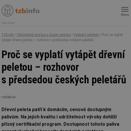
Menu
REKLAMA
TZB-info
/
Obnovitelná energie a úspory energie
/
Vytápění peletami
/ Proč se vyplatí
vytápět dřevní peletou – rozhovor s předsedou českých peletářů
Proč se vyplatí vytápět dřevní
peletou – rozhovor
s předsedou českých peletářů
redakce
Dřevní peleta patří k domácím, cenově dostupným
palivům. Na jejich kvalitu i udržitelnost výroby dohlíží
přísný certifikační program. Dostupnost tohoto paliva