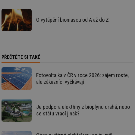
O vytápění biomasou od A až do Z
Nezbytně nutné soubory
Výkonové soubory
Soubory cílení
Funkční soubory
Nezařazené soubory
Nezbytně nutné soubory cookie umožňují základní
funkce webových stránek, jako je přihlášení
PŘEČTĚTE SI TAKÉ
uživatele a správa účtu. Webové stránky nelze bez
nezbytně nutných souborů cookie správně používat.
Fotovoltaika v ČR v roce 2026: zájem roste,
Provider
/
Název
Vyprší
Po
Doména
ale zákazníci vyčkávají
g_state
.forum.tzb-
Zavřením
Sl
info.cz
prohlížeče
př
po
g_csrf_token
.forum.tzb-
Zavřením
Sl
Je podpora elektřiny z bioplynu drahá, nebo
info.cz
prohlížeče
př
se státu vrací jinak?
po
id
konference.tzb-
1 rok
Te
info.cz
co
po