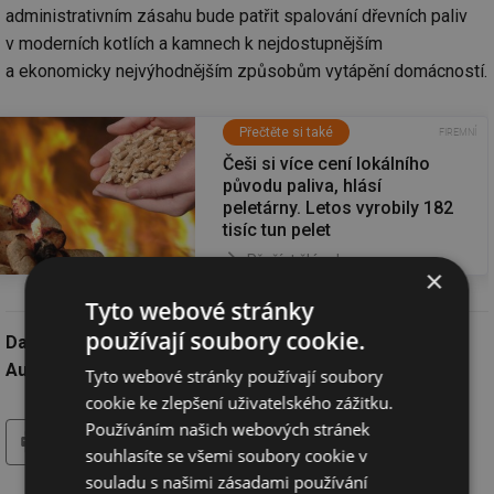
administrativním zásahu bude patřit spalování dřevních paliv
v moderních kotlích a kamnech k nejdostupnějším
a ekonomicky nejvýhodnějším způsobům vytápění domácností.
Přečtěte si také
Češi si více cení lokálního
původu paliva, hlásí
peletárny. Letos vyrobily 182
tisíc tun pelet
Přečíst článek
×
Tyto webové stránky
používají soubory cookie.
Datum:
17.10.2023
Autor:
redakce
Tyto webové stránky používají soubory
cookie ke zlepšení uživatelského zážitku.
Používáním našich webových stránek
tisk
hledat
souhlasíte se všemi soubory cookie v
souladu s našimi zásadami používání