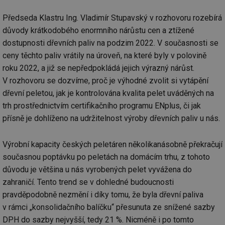
Předseda Klastru Ing. Vladimír Stupavský v rozhovoru rozebírá
důvody krátkodobého enormního nárůstu cen a ztížené
dostupnosti dřevních paliv na podzim 2022. V současnosti se
ceny těchto paliv vrátily na úroveň, na které byly v polovině
roku 2022, a již se nepředpokládá jejich výrazný nárůst.
V rozhovoru se dozvíme, proč je výhodné zvolit si vytápění
dřevní peletou, jak je kontrolována kvalita pelet uváděných na
trh prostřednictvím certifikačního programu ENplus, či jak
přísně je dohlíženo na udržitelnost výroby dřevních paliv u nás.
Výrobní kapacity českých peletáren několikanásobně překračují
současnou poptávku po peletách na domácím trhu, z tohoto
důvodu je většina u nás vyrobených pelet vyvážena do
zahraničí. Tento trend se v dohledné budoucnosti
pravděpodobně nezmění i díky tomu, že byla dřevní paliva
v rámci „konsolidačního balíčku“ přesunuta ze snížené sazby
DPH do sazby nejvyšší, tedy 21 %. Nicméně i po tomto