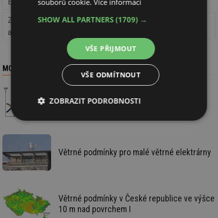
souborů cookie.
Více informací
Elektroenergetika (Energetika)
SHOW ALL PARTNERS
(1709) →
Zákon č. 165/2012 Sb. - o podporovaných zdrojích energie
a související předpisy
VŠE PŘIJMOUT
MOHLO BY VÁS ZAJÍMAT
VŠE ODMÍTNOUT
ZOBRAZIT PODROBNOSTI
Energie, peníze a Velká transformace
Nezbytně
Výkonové
Soubory
nutné
soubory
cílení
soubory
Větrné podmínky pro malé větrné elektrárny
Funkční soubory
Nezařazené
soubory
Větrné podmínky v České republice ve výšce
10 m nad povrchem I