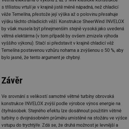
s třílistou vrtulí je v krajině jistě méně nápadná, než chladicí
věže Temelína, přestože její výška až o polovinu přesahuje
výšku těchto chladicích věží. Konstrukce SheerWind INVELOX
by však musela být přinejmenším stejně vysoká jako uvedená
větrná elektárrna (v tom případě by ovšem zmizela výhoda
vyššího výkonu). Stačí si představit v krajině chladicí věž
Temelína postavenou vzhůru nohama a zvýšenou o 50 %, aby
bylo jasné, že tento argument je chybný.
Závěr
Ve srovnání s velikostí samotné větrné turbíny obrovská
konstrukce INVELOX zvýší podle výrobce výnos energie na
čtyřnásobek. Stejného efektu lze dosáhnout použitím větrné
turbíny o dvojnásobném průměru umístěné na stožáru ve výšce
vstupu do trychtýře. Zdá se, že druhá možnost je levnější a