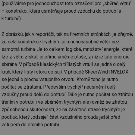
(používáme pro jednoduchost toto označení pro „sběrač větru“
– konstrukci, která usměrňuje proud vzduchu do potrubí a
k turbíně).
Z obrázků, jak v reportáži, tak na firemních stránkách, je zřejmé,
že celá konstrukce trychtýře je mnohonásobně větší, než
samotná turbína. Je to celkem logické, množství energie, které
lze z větru získat, je přímo úměrné ploše, z níž je tato energie
sbírána. V případě klasických třílistých vrtulí se jedná o celý
kruh, který listy rotoru opisují. V případě SheerWind INVELOX
se jedná o plochu vstupního otvoru. Kromě toho je nutno
počítat se ztrátami. Především trychtýř neusměrní celý
vzdušný proud dolů do potrubí. Dále je nutno počítat se ztrátou
třením v potrubí i ve sběrném trychtýři, ale rovněž se ztrátou
způsobenou skutečností, že na závětrné straně trychtýře je
podtlak, který „odsaje“ část vzdušného proudu ještě před
vstupem do dolního potrubí.