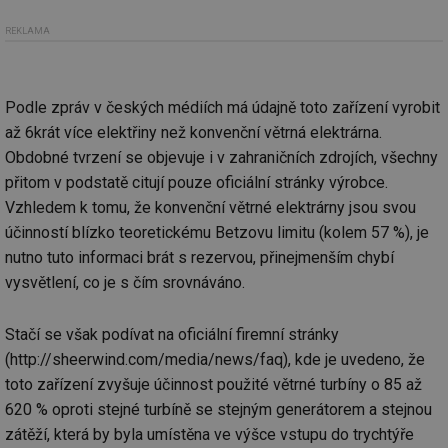
REKLAMA
Podle zpráv v českých médiích má údajně toto zařízení vyrobit
až 6krát více elektřiny než konvenční větrná elektrárna.
Obdobné tvrzení se objevuje i v zahraničních zdrojích, všechny
přitom v podstatě citují pouze oficiální stránky výrobce.
Vzhledem k tomu, že konvenční větrné elektrárny jsou svou
účinností blízko teoretickému Betzovu limitu (kolem 57 %), je
nutno tuto informaci brát s rezervou, přinejmenším chybí
vysvětlení, co je s čím srovnáváno.
Stačí se však podívat na oficiální firemní stránky
(http://sheerwind.com/media/news/faq), kde je uvedeno, že
toto zařízení zvyšuje účinnost použité větrné turbíny o 85 až
620 % oproti stejné turbíně se stejným generátorem a stejnou
zátěží, která by byla umístěna ve výšce vstupu do trychtýře