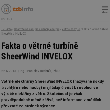
Menu
REKLAMA
TZB-info
/
Obnovitelná energie a úspory energie
/
Větrná energie
/ Fakta o větrné turbíně
SheerWind INVELOX
Fakta o větrné turbíně
SheerWind INVELOX
22.6.2013
Ing. Bronislav Bechník, Ph.D.
Větrné elektrárny SheerWind INVELOX (nazývané někdy
trychtýře nebo houby) mají údajně vést k revoluci ve
výrobě elektřiny z větru. Skutečnost je však
pravděpodobně méně zářivá, než informace v médiích
převzaté ze stránek výrobce.