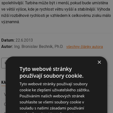
spolehlivější. Turbína může být i menší, pokud bude umístěna
ve větší výšce, kde je rychlost větru vyšší a stabilnější. Výhoda
nižší rozběhové rychlosti je vzhledem k celkovému zisku málo
významná.
Datum:
22.6.2013
Autor:
Ing. Bronislav Bechník, Ph.D.
všechny články autora
tisk
hledat
×
Tyto webové stránky
používají soubory cookie.
KAM DÁL
Tyto webové stránky používají soubory
cookie ke zlepšení uživatelského zážitku.
Větrná energie (Obnovitelná energie)
Používáním našich webových stránek
souhlasíte se všemi soubory cookie v
Obnovitelná energie
Elektrotechnika
Energetika
souladu s našimi zásadami používání