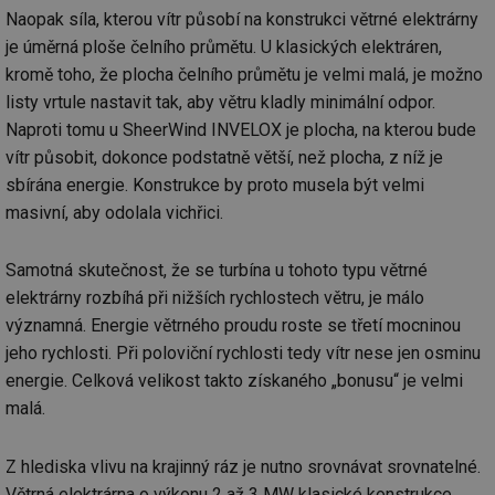
Naopak síla, kterou vítr působí na konstrukci větrné elektrárny
je úměrná ploše čelního průmětu. U klasických elektráren,
kromě toho, že plocha čelního průmětu je velmi malá, je možno
listy vrtule nastavit tak, aby větru kladly minimální odpor.
Naproti tomu u SheerWind INVELOX je plocha, na kterou bude
vítr působit, dokonce podstatně větší, než plocha, z níž je
sbírána energie. Konstrukce by proto musela být velmi
masivní, aby odolala vichřici.
Samotná skutečnost, že se turbína u tohoto typu větrné
elektrárny rozbíhá při nižších rychlostech větru, je málo
významná. Energie větrného proudu roste se třetí mocninou
jeho rychlosti. Při poloviční rychlosti tedy vítr nese jen osminu
energie. Celková velikost takto získaného „bonusu“ je velmi
malá.
Z hlediska vlivu na krajinný ráz je nutno srovnávat srovnatelné.
Větrná elektrárna o výkonu 2 až 3 MW klasické konstrukce