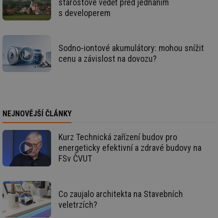
starostové vědět před jednáním
we
s developerem
mv
2 měsíce 4
Te
Airtable
týdny
co
.tzb-info.cz
po
sl
už
Sodno-iontové akumulátory: mohou snížit
int
cenu a závislost na dovozu?
vý
vl
po
Air
us
už
pr
int
NEJNOVĚJŠÍ ČLÁNKY
tě
id
vytapeni.tzb-
10 let
Te
info.cz
co
Kurz Technická zařízení budov pro
po
energeticky efektivní a zdravé budovy na
vy
se
FSv ČVUT
id
stavba.tzb-
10 let
Te
info.cz
co
po
vy
Co zaujalo architekta na Stavebních
se
veletrzích?
_hjFirstSeen
29 minut
So
Hotjar Ltd
59 sekund
na