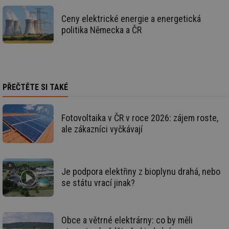
se
Ceny elektrické energie a energetická
_hjAbsoluteSessionInProgress
29 minut
So
Hotjar Ltd
59 sekund
na
.tzb-info.cz
politika Německa a ČR
ab
sl
ce
pr
poč
Ne
žá
id
PŘEČTĚTE SI TAKÉ
in
id
vetrani.tzb-
10 let
Te
info.cz
co
Fotovoltaika v ČR v roce 2026: zájem roste,
po
vy
ale zákazníci vyčkávají
se
_hjIncludedInSessionSample
1 minuta
Te
Hotjar Ltd
59 sekund
co
elektro.tzb-
na
info.cz
ab
Je podpora elektřiny z bioplynu drahá, nebo
Ho
se státu vrací jinak?
zd
ná
za
vz
de
Obce a větrné elektrárny: co by měli
de
re