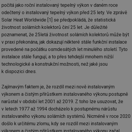
počítá jako roční instalovaný tepelný výkon v daném roce
odečtený o instalovaný tepelný výkon před 25 lety. Ve zprávě
Solar Heat Worldwide [1] se předpokládá, že statistická
životnost solárních kolektorů činí 25 let. Je důležité
poznamenat, že 25letá životnost solárních kolektorů může být
v praxi překonána, jak dokazují některé stále funkční instalace
provedené na počátku osmdesátých let minulého století. Tyto
instalace stále fungují, a to přes tehdejší mnohem nižší
technologické a konstrukční možnosti, než jaké jsou
k dispozici dnes.
Zajímavým faktem je, že rozdíl mezi nově instalovaným
výkonem a čistým přírůstkem instalovaného výkonu postupně
narůstal v období let 2001 až 2019. Z toho lze usuzovat, že
v letech 1977 až 1994 docházelo k postupnému nárůstu
instalovaného výkonu solárních systémů. Nicméně v roce 2020
došlo k určitému zlomu, kdy se rozdíl mezi instalovaným
výkonem a čistým přírůstkem instalovaného výkonu začal