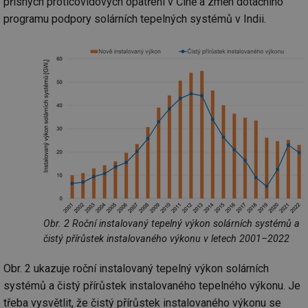
přísných proticovidových opatření v Číně a změn dotačního
programu podpory solárních tepelných systémů v Indii.
Obr. 2 Roční instalovaný tepelný výkon solárních systémů a
čistý přírůstek instalovaného výkonu v letech 2001–2022
Obr. 2 ukazuje roční instalovaný tepelný výkon solárních
systémů a čistý přírůstek instalovaného tepelného výkonu. Je
třeba vysvětlit, že čistý přírůstek instalovaného výkonu se