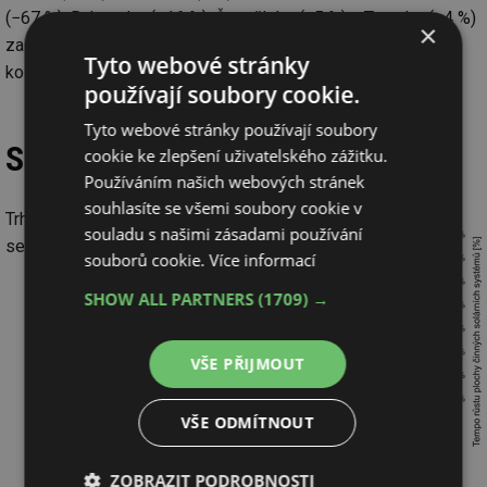
(−67 %), Rakousko (−16 %), Španělsko (−5 %) a Turecko (−4 %)
×
zaznamenaly pokles nově instalované plochy solárních
Tyto webové stránky
kolektorů.
používají soubory cookie.
Tyto webové stránky používají soubory
Situace České republiky
cookie ke zlepšení uživatelského zážitku.
Používáním našich webových stránek
souhlasíte se všemi soubory cookie v
Trh
souladu s našimi zásadami používání
se
souborů cookie.
Více informací
SHOW ALL PARTNERS
(1709) →
VŠE PŘIJMOUT
VŠE ODMÍTNOUT
ZOBRAZIT PODROBNOSTI
Obr. 5 Vývoj plochy činných solárních systémů v letech