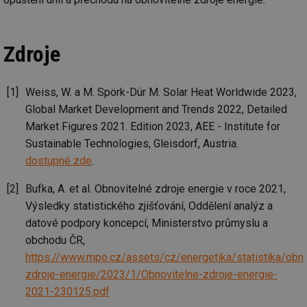
se
_hjIncludedInSessionSample
1 minuta
Te
Hotjar Ltd
59 sekund
co
oze.tzb-info.cz
na
Zdroje
ab
Ho
zd
ná
za
Weiss, W. a M. Spörk-Dür M. Solar Heat Worldwide 2023,
vz
de
Global Market Development and Trends 2022, Detailed
de
Market Figures 2021. Edition 2023, AEE - Institute for
re
we
Sustainable Technologies, Gleisdorf, Austria.
_dc_gtm_UA-5901706-1
.tzb-info.cz
58 sekund
Te
dostupné zde
.
co
př
w
Bufka, A. et al. Obnovitelné zdroje energie v roce 2021,
po
Sp
Výsledky statistického zjišťování, Oddělení analýz a
Go
datové podpory koncepcí, Ministerstvo průmyslu a
da
kó
obchodu ČR,
Po
lz
https://www.mpo.cz/assets/cz/energetika/statistika/obno
za
nu
zdroje-energie/2023/1/Obnovitelne-zdroje-energie-
be
sk
2021-230125.pdf
fu