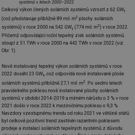
systémů v letech 2000–2022
Celkový výkon činných solárních systémů vzrostl z 62 GW
t
2
(což představuje přibližně 89 mil. m
plochy solárních
2
systémů) v roce 2000 na 542 GW
(774 mil. m
) v roce 2022.
t
Přičemž odpovídající roční tepelný zisk solárních systémů
stoupl z 51 TWh v roce 2000 na 442 TWh v roce 2022 (viz
Obr. 1).
Nově instalovaný tepelný výkon solárních systémů v roce
2022 dosáhl 23 GW
, což odpovídá nově instalované ploše
t
2
solárních systémů přibližně 27,1 mil. m
. Po sedmi letech
pravidelného poklesu nově instalované plochy solárních
systémů v období 2014-2019 a mírném nárůstu o 3 % v roce
2021 došlo v roce 2022 k meziročnímu poklesu o 9,3 %.
Navzdory vzestupnému trendu od roku 2021 ve většině států
byl celkově pozitivní trend zastíněn razantním poklesem
prodeje a instalací solárních tepelných systémů z důvodu