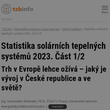
Menu
REKLAMA
TZB-info
/
Obnovitelná energie a úspory energie
/
Solární kolektory
/ Statistika solárních
tepelných systémů 2023. Část 1/2
Statistika solárních tepelných
systémů 2023. Část 1/2
Trh v Evropě lehce ožívá – jaký je
vývoj v České republice a ve
světě?
Ing. Viacheslav Shemelin, Ph.D., ČVUT v Praze, Univerzitní centrum
energeticky efektivních budov
ODBORNÝ