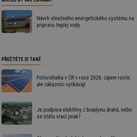
st
sid
forum.tzb-
1 rok
To
info.cz
bě
Návrh slnečného energetického systému na
so
prípravu teplej vody
al
na
so
re
pr
po
sp
rel
PŘEČTĚTE SI TAKÉ
_hjIncludedInSessionSample
1 minuta
Te
Hotjar Ltd
59 sekund
co
energetika.tzb-
na
info.cz
ab
Fotovoltaika v ČR v roce 2026: zájem roste,
Ho
ale zákazníci vyčkávají
zd
ná
za
vz
de
de
Je podpora elektřiny z bioplynu drahá, nebo
re
we
se státu vrací jinak?
_hjIncludedInSessionSample
1 minuta
Te
Hotjar Ltd
59 sekund
co
stavba.tzb-
na
info.cz
ab