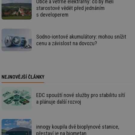
Obce a větrné elektrárny: co by měli
Ho
starostové vědět před jednáním
zd
ná
s developerem
za
vz
de
de
re
Sodno-iontové akumulátory: mohou snížit
we
cenu a závislost na dovozu?
id
www.tzb-
10 let
Te
info.cz
co
po
vy
se
id
m.tzb-info.cz
10 let
Te
co
NEJNOVĚJŠÍ ČLÁNKY
po
vy
se
EDC spouští nové služby pro stabilitu sítí
_hjIncludedInSessionSample
1 minuta
Te
Hotjar Ltd
a plánuje další rozvoj
59 sekund
co
www.tzb-
na
info.cz
ab
Ho
zd
ná
innogy koupila dvě bioplynové stanice,
za
vz
přestaví je na biometan