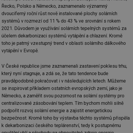
Řecko, Polsko a Německo, zaznamenalo významný
_hjIncludedInSessionSample
1 minuta
Te
Hotjar Ltd
59 sekund
co
vetrani.tzb-
dvouciferný roční růst nově instalované plochy solárních
na
info.cz
ab
systémů v rozmezí od 11 % do 43 % ve srovnání s rokem
Ho
2021. Důvodem je využívání solárních tepelných systémů za
zd
ná
účelem dekarbonizaci systémů vytápění a chlazení. Kromě
za
vz
toho je patrný vzestupný trend v oblasti solárního dálkového
de
de
vytápění v Evropě.
re
we
V České republice jsme zaznamenali zastavení poklesu trhu,
id
voda.tzb-
10 let
Te
info.cz
co
který nyní stagnuje, a zdá se, že tato tendence bude
po
vy
pravděpodobně pokračovat i v následujících letech. Můžeme
se
se inspirovat příkladem ostatních evropských zemí, jako je
id
kalkulator.tzb-
1 rok
Te
Německo, a zaměřit svou pozornost na solární systémy pro
info.cz
co
po
centralizované zásobování teplem. Tím bychom mohli silně
vy
se
podpořit rozvoj solární energie a zajistit energetickou
id
oze.tzb-info.cz
10 let
Te
bezpečnost. Kromě toho by výstavba těchto systémů přispěla
co
k dekarbonizaci českého teplárenství, tedy k postupnému
po
vy
opuštění uhlí a přechodu na obnovitelné zdroje energie.