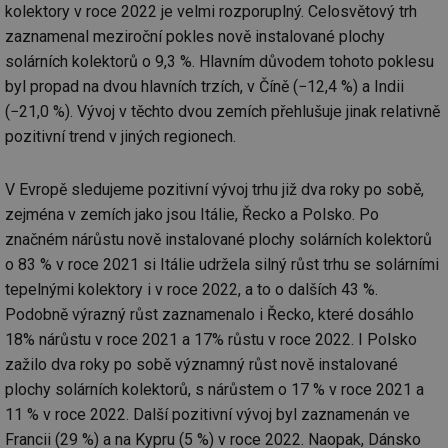
kolektory v roce 2022 je velmi rozporuplný. Celosvětový trh
zaznamenal meziroční pokles nově instalované plochy
solárních kolektorů o 9,3 %. Hlavním důvodem tohoto poklesu
byl propad na dvou hlavních trzích, v Číně (−12,4 %) a Indii
(−21,0 %). Vývoj v těchto dvou zemích přehlušuje jinak relativně
pozitivní trend v jiných regionech.
V Evropě sledujeme pozitivní vývoj trhu již dva roky po sobě,
zejména v zemích jako jsou Itálie, Řecko a Polsko. Po
značném nárůstu nově instalované plochy solárních kolektorů
o 83 % v roce 2021 si Itálie udržela silný růst trhu se solárními
tepelnými kolektory i v roce 2022, a to o dalších 43 %.
Podobně výrazný růst zaznamenalo i Řecko, které dosáhlo
18% nárůstu v roce 2021 a 17% růstu v roce 2022. I Polsko
zažilo dva roky po sobě významný růst nově instalované
plochy solárních kolektorů, s nárůstem o 17 % v roce 2021 a
11 % v roce 2022. Další pozitivní vývoj byl zaznamenán ve
Francii (29 %) a na Kypru (5 %) v roce 2022. Naopak, Dánsko