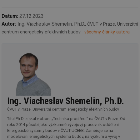
sp
ná
je
kte
Datum:
27.12.2023
id
př
Autor:
Ing. Viacheslav Shemelin, Ph.D.,
ČVUT v Praze, Univerzitní
úč
An
centrum energeticky efektivních budov
všechny články autora
id
energetika.tzb-
10 let
Te
info.cz
co
po
vy
se
_hjIncludedInSessionSample
1 minuta
Te
Hotjar Ltd
59 sekund
co
kalkulator.tzb-
na
info.cz
ab
Ho
zd
ná
za
Ing. Viacheslav Shemelin, Ph.D.
vz
de
ČVUT v Praze, Univerzitní centrum energeticky efektivních budov
de
re
Titul Ph.D. získal v oboru „Technika prostředí“ na ČVUT v Praze. Od
we
roku 2014 působí jako výzkumně-vývojový pracovník oddělení
_hjIncludedInSessionSample
1 minuta
Te
Hotjar Ltd
Energetické systémy budov v ČVUT UCEEB. Zaměřuje se na
59 sekund
co
voda.tzb-
modelování energetických systémů budov, na výzkum a vývoj v
na
info.cz