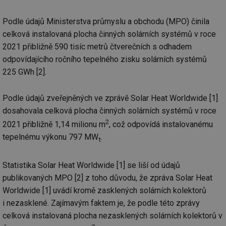
Provider
/
Název
Vyprší
Po
Podle údajů Ministerstva průmyslu a obchodu (MPO) činila
Doména
celková instalovaná plocha činných solárních systémů v roce
g_state
.forum.tzb-
Zavřením
Sl
info.cz
prohlížeče
př
2021 přibližně 590 tisíc metrů čtverečních s odhadem
po
odpovídajícího ročního tepelného zisku solárních systémů
g_csrf_token
.forum.tzb-
Zavřením
Sl
225 GWh [2].
info.cz
prohlížeče
př
po
id
konference.tzb-
1 rok
Te
Podle údajů zveřejněných ve zprávě Solar Heat Worldwide [1]
info.cz
co
po
dosahovala celková plocha činných solárních systémů v roce
vy
se
2
2021 přibližně 1,14 milionu m
, což odpovídá instalovanému
tepelnému výkonu 797 MW
.
_hjAbsoluteSessionInProgress
29 minut
So
Hotjar Ltd
t
59 sekund
na
.tzb-info.cz
ab
sl
Statistika Solar Heat Worldwide [1] se liší od údajů
ce
pr
publikovaných MPO [2] z toho důvodu, že zpráva Solar Heat
poč
Ne
Worldwide [1] uvádí kromě zasklených solárních kolektorů
žá
id
i nezasklené. Zajímavým faktem je, že podle této zprávy
in
celková instalovaná plocha nezasklených solárních kolektorů v
id
vetrani.tzb-
10 let
Te