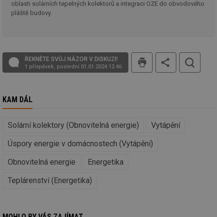
ab
oblasti solárních tepelných kolektorů a integraci OZE do obvodového
Ho
pláště budovy.
zd
ná
za
vz
de
de
tisk
re
ŘEKNĚTE SVŮJ NÁZOR V DISKUZI!
we
1 příspěvek, poslední 01.01.2024 12:46
__gfp_64b
1 rok
Je
Gemius
so
.tzb-info.cz
kt
spr
KAM DÁL
da
co
ná
Solární kolektory (Obnovitelná energie)
Vytápění
we
__cf_bm
29 minut
Te
Cloudflare Inc.
Úspory energie v domácnostech (Vytápění)
59 sekund
co
.vimeo.com
po
ro
Obnovitelná energie
Energetika
li
To
Teplárenství (Energetika)
př
by
po
zp
po
we
MOHLO BY VÁS ZAJÍMAT