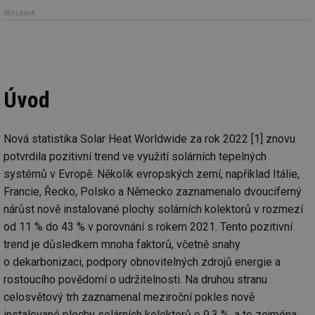
REKLAMA
Úvod
Nová statistika Solar Heat Worldwide za rok 2022 [1] znovu
potvrdila pozitivní trend ve využití solárních tepelných
systémů v Evropě. Několik evropských zemí, například Itálie,
Francie, Řecko, Polsko a Německo zaznamenalo dvouciferný
nárůst nově instalované plochy solárních kolektorů v rozmezí
od 11 % do 43 % v porovnání s rokem 2021. Tento pozitivní
trend je důsledkem mnoha faktorů, včetně snahy
o dekarbonizaci, podpory obnovitelných zdrojů energie a
rostoucího povědomí o udržitelnosti. Na druhou stranu
celosvětový trh zaznamenal meziroční pokles nově
instalované plochy solárních kolektorů o 9,3 %, a to zejména