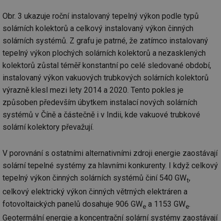
Obr. 3 ukazuje roční instalovaný tepelný výkon podle typů
solárních kolektorů a celkový instalovaný výkon činných
solárních systémů. Z grafu je patrné, že zatímco instalovaný
tepelný výkon plochých solárních kolektorů a nezasklených
kolektorů zůstal téměř konstantní po celé sledované období,
instalovaný výkon vakuových trubkových solárních kolektorů
výrazně klesl mezi lety 2014 a 2020. Tento pokles je
způsoben především úbytkem instalací nových solárních
systémů v Číně a částečně i v Indii, kde vakuové trubkové
solární kolektory převažují.
V porovnání s ostatními alternativními zdroji energie zaostávají
solární tepelné systémy za hlavními konkurenty. I když celkový
tepelný výkon činných solárních systémů činí 540 GW
,
t
celkový elektrický výkon činných větrných elektráren a
fotovoltaických panelů dosahuje 906 GW
a 1153 GW
.
e
e
Geotermální energie a koncentrační solární systémy zaostávají