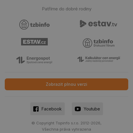
za
vz
Patříme do dobré rodiny
de
de
re
we
CookieScriptConsent
1 rok
Te
CookieScript
co
.tzb-info.cz
sl
Sc
za
př
so
so
ná
nu
ba
Co
Sc
Zobrazit plnou verzi
fu
sp
id
elektro.tzb-
10 let
Te
info.cz
co
po
Facebook
Youtube
vy
se
sid
kalkulator.tzb-
Zavřením
To
© Copyright Topinfo s.r.o. 2012-2026,
info.cz
prohlížeče
bě
Všechna práva vyhrazena
so