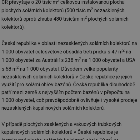
2
ČR převyšuje o 20 tisíc m
celkovou instalovanou plochu
info.cz
co
po
2
plochých solárních kolektorů (500 tisíc m
nezasklených
vy
se
2
kolektorů oproti zhruba 480 tisícům m
plochých solárních
_hjIncludedInSessionSample
1 minuta
Te
Hotjar Ltd
kolektorů).
59 sekund
co
elektro.tzb-
na
info.cz
ab
Ho
Česká republika v oblasti nezasklených solárních kolektorů na
zd
ná
2
1 000 obyvatel celosvětově obsadila třetí příčku s 47 m
na
za
2
vz
1 000 obyvatel za Austrálií s 238 m
na 1 000 obyvatel a USA
de
2
de
s 68 m
na 1 000 obyvatel. Důvodem velké popularity
re
nezasklených solárních kolektorů v České republice je jejich
we
využití pro solární ohřev bazénů. Česká republika dlouhodobě
mv
2 měsíce 4
Te
Airtable
týdny
co
.tzb-info.cz
patří mezi země s nejvyšším počtem bazénů v přepočtu na
po
sl
1 000 obyvatel, což pravděpodobně ovlivňuje i vysoké prodeje
už
int
nezasklených kapalinových solárních kolektorů.
vý
vl
po
V případě plochých zasklených a vakuových trubkových
Air
us
kapalinových solárních kolektorů v České republice je
už
pr
2