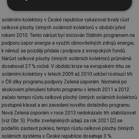
2003–2021
Nezbytně
Výkonové
Soubory
nutné
soubory
cílení
solárními kolektory v České republice vykazoval trvalý růst
soubory
celkové plochy činných solárních kolektorů v období před
rokem 2010. Tento nárůst byl iniciován Státním programem na
podporu úspor energie a využití obnovitelných zdrojů energie,
Funkční soubory
Nezařazené
soubory
k němuž se později přidala i podpora z evropských fondů.
Nárůst celkové plochy činných solárních kolektorů průměrně
dosahoval 27 % ročně. V období krize na evropském trhu se
solárními kolektory v letech 2009 až 2010 udržel rostoucí trh
v ČR díky programu podpory Zelená úsporám. Nicméně po
skokovém přerušení tohoto programu v letech 2011 a 2012
Nezbytně nutné soubory
Výkonové soubory
začalo tempo růstu celkové plochý činných solárních kolektorů
Soubory cílení
Funkční soubory
postupně klesat a ani zavedení nového dotačního programu
Nezařazené soubory
Nová Zelená úsporám v roce 2013 nedokázalo trh stabilizovat
(viz Obr. 5). Podle zveřejněných údajů za rok 2021 [2] se
Nezbytně nutné soubory cookie umožňují základní
podařilo zastavit pokles; tempo růstu celkové plochy činných
funkce webových stránek, jako je přihlášení
uživatele a správa účtu. Webové stránky nelze bez
solárních systému v České republice dosahuje 3 %.
nezbytně nutných souborů cookie správně používat.