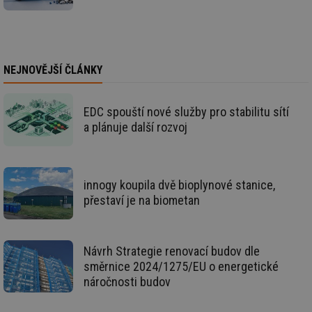
59 sekund
co
elektro.tzb-
na
info.cz
ab
Ho
zd
ná
za
NEJNOVĚJŠÍ ČLÁNKY
vz
de
de
re
EDC spouští nové služby pro stabilitu sítí
we
a plánuje další rozvoj
mv
2 měsíce 4
Te
Airtable
týdny
co
.tzb-info.cz
po
sl
už
innogy koupila dvě bioplynové stanice,
int
vý
přestaví je na biometan
vl
po
Air
us
už
Návrh Strategie renovací budov dle
pr
int
směrnice 2024/1275/EU o energetické
tě
náročnosti budov
id
vytapeni.tzb-
10 let
Te
info.cz
co