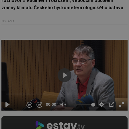
rozhovor s Radimem Tolaszem, vedoucím oddělení
změny klimatu Českého hydrometeorologického ústavu.
REKLAMA