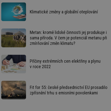
Klimatické změny a globální oteplování
Funkční soubory
Nezařazené
soubory
Metan: kromě lidské činnosti jej produkuje i
sama příroda. V čem je potenciál metanu při
zmírňování změn klimatu?
Nezbytně nutné soubory
Výkonové soubory
Příčiny extrémních cen elektřiny a plynu
Soubory cílení
Funkční soubory
v roce 2022
Nezařazené soubory
Nezbytně nutné soubory cookie umožňují základní
funkce webových stránek, jako je přihlášení
Fit for 55: české předsednictví EU prosadilo
uživatele a správa účtu. Webové stránky nelze bez
nezbytně nutných souborů cookie správně používat.
zpřísnění trhu s emisními povolenkami
Provider
/
Název
Vyprší
Po
Doména
g_state
.forum.tzb-
Zavřením
Sl