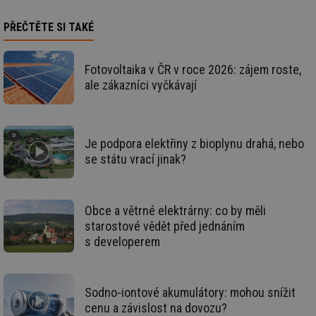
info.cz
prohlížeče
př
po
PŘEČTĚTE SI TAKÉ
g_csrf_token
.forum.tzb-
Zavřením
Sl
info.cz
prohlížeče
př
po
Fotovoltaika v ČR v roce 2026: zájem roste,
id
konference.tzb-
1 rok
Te
ale zákazníci vyčkávají
info.cz
co
po
vy
se
_hjAbsoluteSessionInProgress
29 minut
So
Hotjar Ltd
Je podpora elektřiny z bioplynu drahá, nebo
59 sekund
na
.tzb-info.cz
ab
se státu vrací jinak?
sl
ce
pr
poč
Ne
Obce a větrné elektrárny: co by měli
žá
starostové vědět před jednáním
id
in
s developerem
id
vetrani.tzb-
10 let
Te
info.cz
co
po
vy
Sodno-iontové akumulátory: mohou snížit
se
cenu a závislost na dovozu?
_hjIncludedInSessionSample
1 minuta
Te
Hotjar Ltd