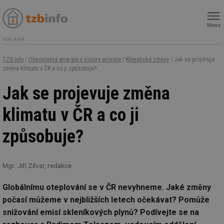
Menu
REKLAMA
TZB-info
/
Obnovitelná energie a úspory energie
/
Klimatické změny
/ Jak se projevuje
změna klimatu v ČR a co ji způsobuje?
Jak se projevuje změna
klimatu v ČR a co ji
způsobuje?
Mgr. Jiří Zilvar, redakce
Globálnímu oteplování se v ČR nevyhneme. Jaké změny
počasí můžeme v nejbližších letech očekávat? Pomůže
snižování emisí skleníkových plynů? Podívejte se na