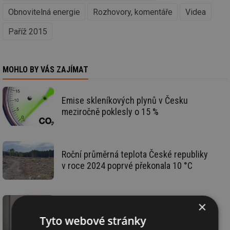
Obnovitelná energie
Rozhovory, komentáře
Videa
Paříž 2015
MOHLO BY VÁS ZAJÍMAT
Emise skleníkových plynů v Česku
meziročně poklesly o 15 %
Roční průměrná teplota České republiky
v roce 2024 poprvé překonala 10 °C
×
Teplárenství v době Green dealu: tepelná
Tyto webové stránky
čerpadla, kogenerace a masivní akumulace