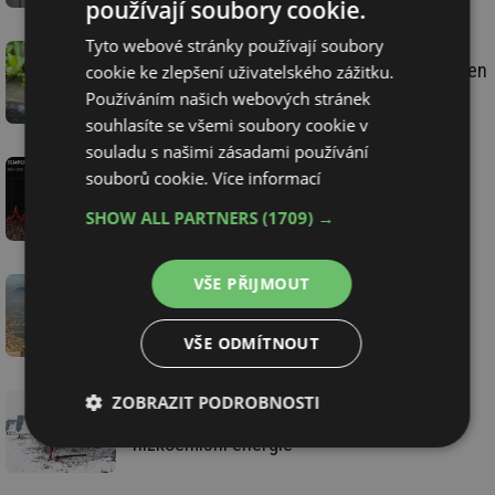
používají soubory cookie.
Tyto webové stránky používají soubory
Udržitelnost ve vodním hospodářství – nejen
cookie ke zlepšení uživatelského zážitku.
uhlíková stopa
Používáním našich webových stránek
souhlasíte se všemi soubory cookie v
souladu s našimi zásadami používání
souborů cookie.
Více informací
Globální teplota v listopadu 2023 poprvé
dosáhla kritických hodnot
SHOW ALL PARTNERS
(1709) →
VŠE PŘIJMOUT
Emise lodí, aut a letadel – které mají větší
dopad na globální oteplování?
VŠE ODMÍTNOUT
ZOBRAZIT PODROBNOSTI
10 způsobů, jak v zimě zajistit dostatek
nízkoemisní energie
Nezbytně
Výkonové
Soubory
nutné
soubory
cílení
soubory