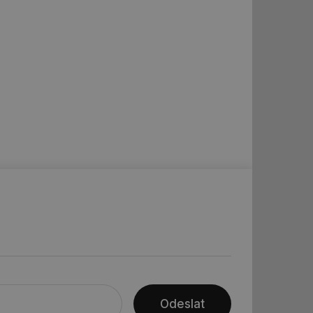
vání uživatelských
ledů Airtable, k
rakcí v těchto
ní session uživatele
ní session uživatele
ar mohl sledovat
 relací. Neobsahuje
ní session uživatele
 informoval Hotjar
o vzorkování dat
šeho webu
ní session uživatele
ní session uživatele
ní session uživatele
Odeslat