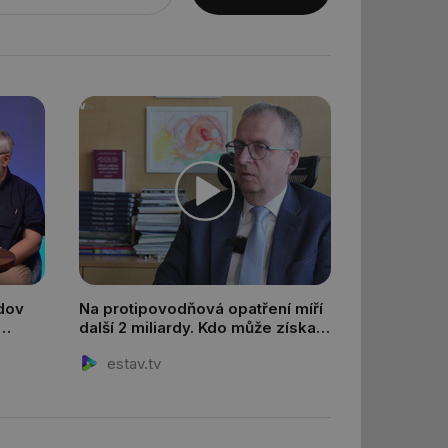
 informoval Hotjar
o vzorkování dat
šeho webu
ům používajícím
skriptů a kódu na
at za nezbytně
sí fungovat správně.
aké identifikátorem
ní session uživatele
 informoval Hotjar
o vzorkování dat
šeho webu
 informoval Hotjar
o vzorkování dat
šeho webu
udov
Na protipovodňová opatření míří
správě přijetí
další 2 miliardy. Kdo může získat
ebu.
UT
dotaci?
estav.tv
í mezi lidmi a
lo možné podávat
h stránek.
e, ale pokud je
e pravděpodobně