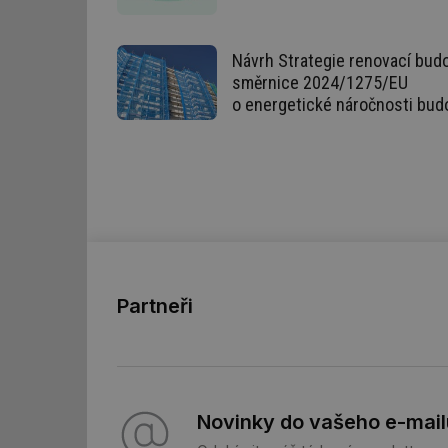
mv
Návrh Strategie renovací budo
směrnice 2024/1275/EU
id
o energetické náročnosti bud
id
_hjFirstSeen
id
_hjIncludedInSessi
Partneři
id
id
Novinky do vašeho e-mail
id