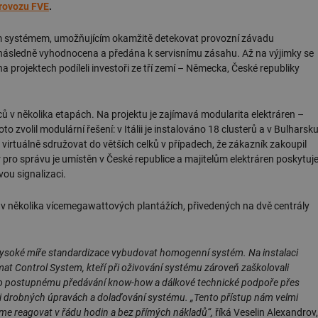
rovozu FVE
.
ím systémem, umožňujícím okamžitě detekovat provozní závadu
e následně vyhodnocena a předána k servisnímu zásahu. Až na výjimky se
na projektech podíleli investoři ze tří zemí – Německa, České republiky
ů v několika etapách. Na projektu je zajímavá modularita elektráren –
 zvolil modulární řešení: v Itálii je instalováno 18 clusterů a v Bulharsk
virtuálně sdružovat do větších celků v případech, že zákazník zakoupil
pro správu je umístěn v České republice a majitelům elektráren poskytuj
vou signalizaci.
v několika vícemegawattových plantážích, přivedených na dvě centrály
y vysoké míře standardizace vybudovat homogenní systém. Na instalaci
mat Control System, kteří při oživování systému zároveň zaškolovali
to postupnému předávání know-how a dálkové technické podpoře přes
 při drobných úpravách a dolaďování systému. „Tento přístup nám velmi
me reagovat v řádu hodin a bez přímých nákladů“,
říká Veselin Alexandrov,