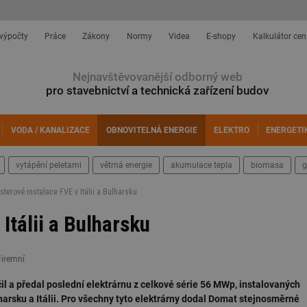
 výpočty
Práce
Zákony
Normy
Videa
E-shopy
Kalkulátor cen
Nejnavštěvovanější odborný web
pro stavebnictví a technická zařízení budov
VODA / KANALIZACE
OBNOVITELNÁ ENERGIE
ELEKTRO
ENERGETI
vytápění peletami
větrná energie
akumulace tepla
biomasa
g
sterové instalace FVE v Itálii a Bulharsku
Itálii a Bulharsku
Firemní
 a předal poslední elektrárnu z celkové série 56 MWp, instalovaných
harsku a Itálii. Pro všechny tyto elektrárny dodal Domat stejnosměrné