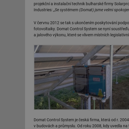
projekční a instalační technik bulharské firmy Solarp
Industries: „
Se systémem (Domat) jsme velmi spokojen
V červnu 2012 se tak s ukončením poskytování podpory
fotovoltaiky. Domat Control System se nyní soustřeďuj
a jalového výkonu, které se vlivem místních legislativ
Domat Control System je česká firma, která od r. 200
v budovách a průmyslu. Od roku 2008, kdy uvedla na t