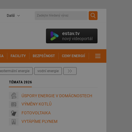
Další
estav.tv
nový videoportál
KA
FACILITY
BEZPEČNOST
CENY ENERGIÍ
DALŠÍ
eotermální energie
vodní energie
další
TÉMATA 2026
ÚSPORY ENERGIE V DOMÁCNOSTECH
VÝMĚNY KOTLŮ
FOTOVOLTAIKA
VYTÁPÍME PLYNEM