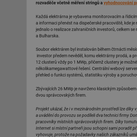
rozvaděče včetně měření stringů a
vyhodnocování p
Každá elektrárna je vybavena monitorovacím a řídic
a informaci přenést na dispečerské pracoviště, kde j
jednalo o realizace zahraničních investorů, celkem se 
a Bulharska.
Soubor elektráren byl instalován během čtrnácti měsíc
investor předem nevěděl, komu elektrárny prodá, a proto
12 clusterů vždy po 1 MWp, přičemž clustery je možné 
několikamegawattové řešení. Centrální webový server 
přehled o funkci systémů, statistiku výroby a porucho
Zbývajících 26 MWp je navrženo klasickým způsobem 
dvou správcovských firem.
Projekt ukázal, že i v mezinárodním prostředí lze dík
a uvádění do provozu se podíleli dva technici firmy Do
pracovníky místních správcovských firem. Díky tomu
Internet si místní partneři jsou schopni sami poradit
vyhovuje, protože na požadavky našich zákazníků umí