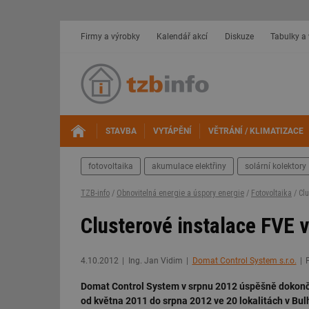
Firmy a výrobky
Kalendář akcí
Diskuze
Tabulky a
STAVBA
VYTÁPĚNÍ
VĚTRÁNÍ / KLIMATIZACE
fotovoltaika
akumulace elektřiny
solární kolektory
TZB-info
/
Obnovitelná energie a úspory energie
/
Fotovoltaika
/ Clu
Clusterové instalace FVE v 
4.10.2012
Ing. Jan Vidim
Domat Control System s.r.o.
Domat Control System v srpnu 2012 úspěšně dokončil
od května 2011 do srpna 2012 ve 20 lokalitách v Bul