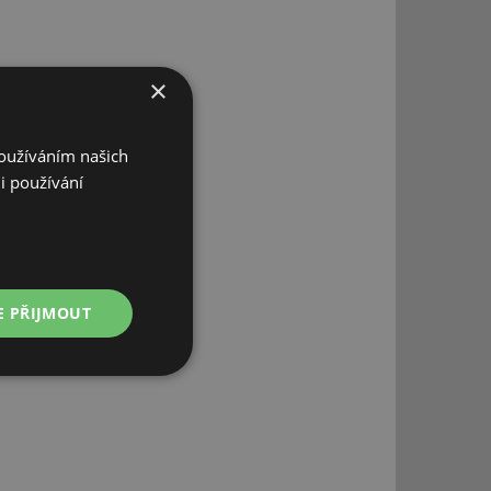
×
Používáním našich
i používání
E PŘIJMOUT
Nezařazené
soubory