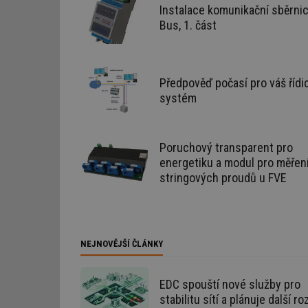
Instalace komunikační sběrni
Bus, 1. část
Nezbytně nutn
Nezbytně nutné soubo
stránky nelze bez ne
Předpověď počasí pro váš řídic
systém
Název
g_state
Poruchový transparent pro
g_csrf_token
energetiku a modul pro měřen
stringových proudů u FVE
id
_hjAbsoluteSession
NEJNOVĚJŠÍ ČLÁNKY
id
EDC spouští nové služby pro
_hjIncludedInSessi
stabilitu sítí a plánuje další ro