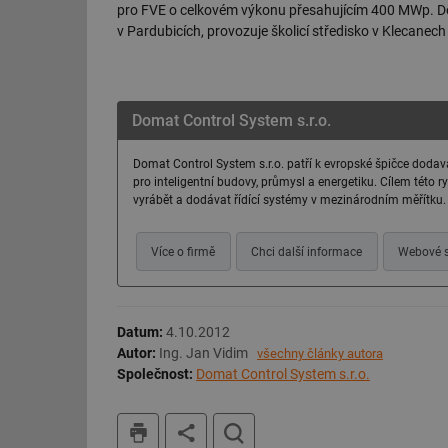
pro FVE o celkovém výkonu přesahujícím 400 MWp. D
v Pardubicích, provozuje školicí středisko v Klecanech
Domat Control System s.r.o.
Domat Control System s.r.o. patří k evropské špičce dodava
pro inteligentní budovy, průmysl a energetiku. Cílem této ry
vyrábět a dodávat řídící systémy v mezinárodním měřítku.
Více o firmě
Chci další informace
Webové s
Datum:
4.10.2012
Autor:
Ing. Jan Vidim
všechny články autora
Společnost:
Domat Control System s.r.o.
tisk
hledat