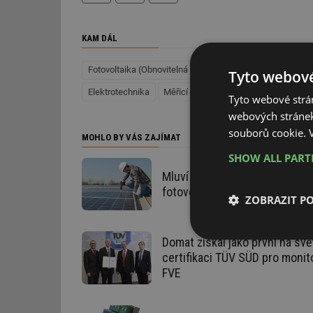
KAM DÁL
Fotovoltaika (Obnovitelná energie)
Technické zařízení
Tyto webové
Elektrotechnika
Měřicí a regulační technika (Elektrote
Tyto webové strán
webových stránek
souborů cookie.
MOHLO BY VÁS ZAJÍMAT
SHOW ALL PAR
Mluví se znovu o dotacích na
fotovoltaiku
ZOBRAZIT P
Domat získal jako první na svě
Nezbytně nutn
soubory
certifikaci TÜV SÜD pro monit
FVE