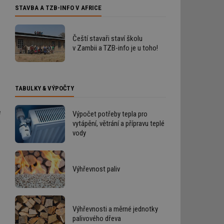
STAVBA A TZB-INFO V AFRICE
Čeští stavaři staví školu
v Zambii a TZB-info je u toho!
TABULKY & VÝPOČTY
u
e
Výpočet potřeby tepla pro
vytápění, větrání a přípravu teplé
vody
Výhřevnost paliv
Výhřevnosti a měrné jednotky
palivového dřeva