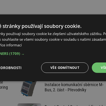
 budov v NED a EPD (Nízkoenergetické stavby)
Obnovitelná energie
 stránky používají soubory cookie.
chnika)
Energetika
Elektroenergetika (Energetika)
ky používají soubory cookie ke zlepšení uživatelského zážitku. 
 souhlasíte se všemi soubory cookie v souladu s našimi zásadam
Více informací
TNERS
(1709) →
Domat receives world’s first TÜV
SÜD certification for PV monitoring
ODROBNOSTI
VŠE ODMÍTNOUT
VŠ
tě
é
Výkonové
Soubory cílení
Funkční soubory
Instalace komunikační sběrnice M-
soubory
oring
Bus, 2. část - Převodníky