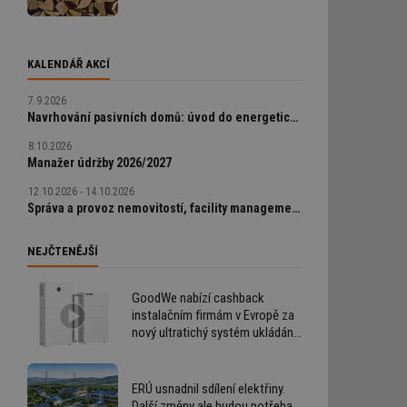
KALENDÁŘ AKCÍ
7.9.2026
Navrhování pasivních domů: úvod do energeticky úsporné výstavby
8.10.2026
Manažer údržby 2026/2027
12.10.2026 - 14.10.2026
Správa a provoz nemovitostí, facility management v praxi
NEJČTENĚJŠÍ
GoodWe nabízí cashback
instalačním firmám v Evropě za
nový ultratichý systém ukládání
energie
ERÚ usnadnil sdílení elektřiny.
Další změny ale budou potřeba