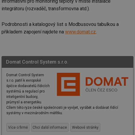
informativní pro monitoring teploty v místě instalace
Nezbytně nutné soubory
Výkonové soubory
integrátoru (rozvaděč, transformovna atd.).
Soubory cílení
Funkční soubory
Nezařazené soubory
Podrobnosti a katalogový list s Modbusovou tabulkou a
příkladem zapojení najdete na
www.domat.cz
.
Nezbytně nutné soubory cookie umožňují základní
funkce webových stránek, jako je přihlášení
uživatele a správa účtu. Webové stránky nelze bez
nezbytně nutných souborů cookie správně používat.
Provider
/
Název
Vyprší
Po
Domat Control System s.r.o.
Doména
g_state
.forum.tzb-
Zavřením
Sl
Domat Control System
info.cz
prohlížeče
př
po
s.r.o. patří k evropské
špičce dodavatelů řídicích
g_csrf_token
.forum.tzb-
Zavřením
Sl
systémů a regulací pro
info.cz
prohlížeče
př
inteligentní budovy,
po
průmysl a energetiku.
id
konference.tzb-
1 rok
Te
Cílem této ryze české společnosti je vyvíjet, vyrábět a dodávat řídící
info.cz
co
systémy v mezinárodním měřítku.
po
vy
se
Více o firmě
Chci další informace
Webové stránky
_hjAbsoluteSessionInProgress
29 minut
So
Hotjar Ltd