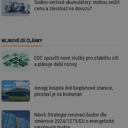
po
Sodno-iontové akumulátory: mohou snížit
Sp
cenu a závislost na dovozu?
Go
da
kó
Po
lz
za
nu
be
NEJNOVĚJŠÍ ČLÁNKY
sk
fu
sp
ná
je
EDC spouští nové služby pro stabilitu sítí
kte
a plánuje další rozvoj
id
př
úč
An
id
energetika.tzb-
10 let
Te
innogy koupila dvě bioplynové stanice,
info.cz
co
po
přestaví je na biometan
vy
se
_hjIncludedInSessionSample
1 minuta
Te
Hotjar Ltd
59 sekund
co
kalkulator.tzb-
Návrh Strategie renovací budov dle
na
info.cz
směrnice 2024/1275/EU o energetické
ab
Ho
náročnosti budov