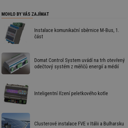
týdny
co
.tzb-info.cz
po
sl
MOHLO BY VÁS ZAJÍMAT
už
int
vý
vl
Instalace komunikační sběrnice M-Bus, 1.
po
Air
část
us
už
pr
int
tě
Domat Control System uvádí na trh otevřený
id
vytapeni.tzb-
10 let
Te
odečtový systém z měřičů energií a médií
info.cz
co
po
vy
se
id
stavba.tzb-
10 let
Te
info.cz
co
Inteligentní řízení peletkového kotle
po
vy
se
_hjFirstSeen
29 minut
So
Hotjar Ltd
59 sekund
na
.tzb-info.cz
ab
Clusterové instalace FVE v Itálii a Bulharsku
sl
ce