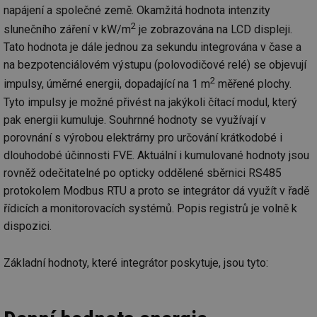
napájení a společné země. Okamžitá hodnota intenzity
2
slunečního záření v kW/m
je zobrazována na LCD displeji.
Tato hodnota je dále jednou za sekundu integrována v čase a
na bezpotenciálovém výstupu (polovodičové relé) se objevují
2
impulsy, úměrné energii, dopadající na 1 m
měřené plochy.
Tyto impulsy je možné přivést na jakýkoli čítací modul, který
pak energii kumuluje. Souhrnné hodnoty se využívají v
porovnání s výrobou elektrárny pro určování krátkodobé i
dlouhodobé účinnosti FVE. Aktuální i kumulované hodnoty jsou
rovněž odečitatelné po opticky oddělené sběrnici RS485
protokolem Modbus RTU a proto se integrátor dá využít v řadě
řídicích a monitorovacích systémů. Popis registrů je volně k
dispozici.
Základní hodnoty, které integrátor poskytuje, jsou tyto: