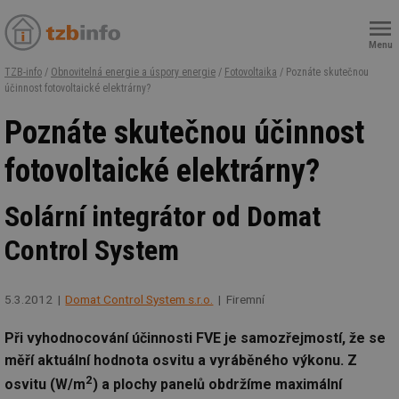
Menu
TZB-info
/
Obnovitelná energie a úspory energie
/
Fotovoltaika
/ Poznáte skutečnou
účinnost fotovoltaické elektrárny?
Poznáte skutečnou účinnost
fotovoltaické elektrárny?
Solární integrátor od Domat
Control System
5.3.2012
Domat Control System s.r.o.
Firemní
Při vyhodnocování účinnosti FVE je samozřejmostí, že se
měří aktuální hodnota osvitu a vyráběného výkonu. Z
2
osvitu (W/m
) a plochy panelů obdržíme maximální