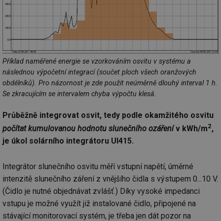
Příklad naměřené energie se vzorkováním osvitu v systému a
následnou výpočetní integrací (součet ploch všech oranžových
obdélníků). Pro názornost je zde použit neúměrně dlouhý interval 1 h.
Se zkracujícím se intervalem chyba výpočtu klesá.
Průběžně integrovat osvit, tedy podle okamžitého osvitu
2
počítat kumulovanou hodnotu slunečního ozáření
v kWh/m
,
je úkol solárního integrátoru UI415.
Integrátor slunečního osvitu měří vstupní napětí, úměrné
intenzitě slunečního záření z vnějšího čidla s výstupem 0...10 V.
(Čidlo je nutné objednávat zvlášť.) Díky vysoké impedanci
vstupu je možné využít již instalované čidlo, připojené na
stávající monitorovací systém, je třeba jen dát pozor na