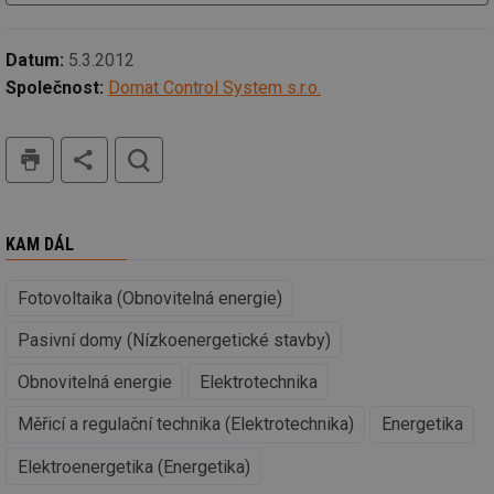
59 sekund
na
.tzb-info.cz
ab
sl
ce
Datum:
5.3.2012
pr
poč
Společnost:
Domat Control System s.r.o.
Ne
žá
id
in
tisk
hledat
id
vetrani.tzb-
10 let
Te
info.cz
co
po
vy
se
KAM DÁL
_hjIncludedInSessionSample
1 minuta
Te
Hotjar Ltd
59 sekund
co
elektro.tzb-
Fotovoltaika (Obnovitelná energie)
na
info.cz
ab
Ho
Pasivní domy (Nízkoenergetické stavby)
zd
ná
za
Obnovitelná energie
Elektrotechnika
vz
de
Měřicí a regulační technika (Elektrotechnika)
Energetika
de
re
we
Elektroenergetika (Energetika)
mv
2 měsíce 4
Te
Airtable