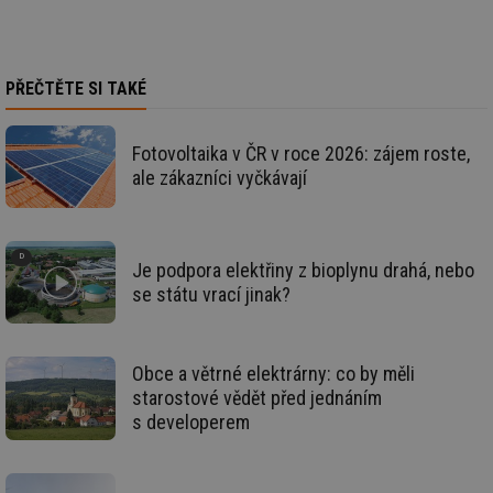
id
kalkulator.tzb-
1 rok
Te
info.cz
co
po
vy
PŘEČTĚTE SI TAKÉ
se
id
oze.tzb-info.cz
10 let
Te
co
Fotovoltaika v ČR v roce 2026: zájem roste,
po
vy
ale zákazníci vyčkávají
se
_hjIncludedInSessionSample
1 minuta
Te
Hotjar Ltd
59 sekund
co
oze.tzb-info.cz
na
ab
Je podpora elektřiny z bioplynu drahá, nebo
Ho
se státu vrací jinak?
zd
ná
za
vz
de
Obce a větrné elektrárny: co by měli
de
re
starostové vědět před jednáním
we
s developerem
_dc_gtm_UA-5901706-1
.tzb-info.cz
58 sekund
Te
co
př
w