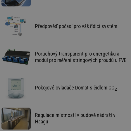
pr
poč
Ne
žá
id
in
Předpověď počasí pro váš řídicí systém
id
forum.tzb-
1 rok
Te
info.cz
co
po
vy
se
Poruchový transparent pro energetiku a
_hjIncludedInSessionSample
1 minuta
Te
Hotjar Ltd
modul pro měření stringových proudů u FVE
59 sekund
co
vetrani.tzb-
na
info.cz
ab
Ho
zd
ná
za
Pokojové ovladače Domat s čidlem CO
2
vz
de
de
re
we
id
voda.tzb-
10 let
Te
Regulace místností v budově nádraží v
info.cz
co
Haagu
po
vy
se