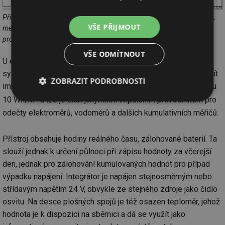
Příklad energie integrované pouze při chodu střídačů (žlutá plocha),
VŠE PŘIJMOUT
mezi 9:00 a 11:30 výpadek z důvodu údržby, ranní a večerní náběh
pro názornost zvětšen.
VŠE ODMÍTNOUT
U elektráren, kde není instalován volně programovatelný
systém umožňující odečty hodnot po sběrnici, můžeme využít
ZOBRAZIT PODROBNOSTI
impulsního výstupu. Impulsy, které výstup generuje, mají váhu
2
10 Wh/m
a lze je čítat jakýmkoli impulsním převodníkem pro
Nezbytně
Výkonové
Soubory
nutné
soubory
cílení
odečty elektroměrů, vodoměrů a dalších kumulativních měřičů.
soubory
Přístroj obsahuje hodiny reálného času, zálohované baterií. Ta
slouží jednak k určení půlnoci při zápisu hodnoty za včerejší
Funkční soubory
Nezařazené
den, jednak pro zálohování kumulovaných hodnot pro případ
soubory
výpadku napájení. Integrátor je napájen stejnosměrným nebo
střídavým napětím 24 V, obvykle ze stejného zdroje jako čidlo
osvitu. Na desce plošných spojů je též osazen teploměr, jehož
hodnota je k dispozici na sběrnici a dá se využít jako