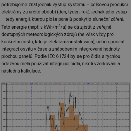
potřebujeme znát jednak výstup systému – celkovou produkci
elektrárny za určité období (den, týden, rok), jednak jeho vstup
– tedy energii, kterou ploše panelů poskytlo sluneční záření.
2
Tato energie (např. v kWh/m
/a) se dá zjistit z veřejně
dostupných meteorologických zdrojů (ne však vždy pro
konkrétní místo, kde je elektrárna instalována), nebo spočítat
integrací osvitu v čase a znásobením integrované hodnoty
plochou panelů. Podle IEC 61724 by se pro čidla s rychlou
odezvou měla používat integrující čidla, nikoli vzorkování a
následná kalkulace.