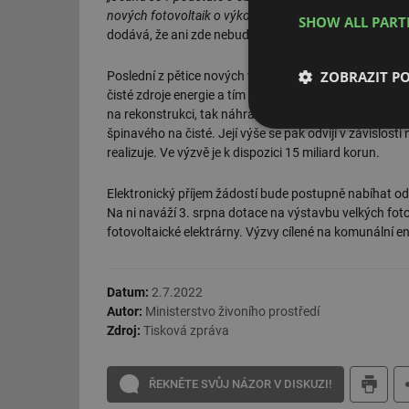
nových fotovoltaik o výkonu 622,4 MW. V navazujících
SHOW ALL PAR
dodává, že ani zde nebude chybět možnost získat dota
ZOBRAZIT P
Poslední z pětice nových výzev je vyhlášená v progra
čisté zdroje energie a tím si tak snížit vysoké výdaje
na rekonstrukci, tak náhradu starého zdroje za nový, 
Nezbytně nutn
špinavého na čisté. Její výše se pak odvíjí v závislosti
soubory
realizuje. Ve výzvě je k dispozici 15 miliard korun.
Elektronický příjem žádostí bude postupně nabíhat od 
Na ni naváží 3. srpna dotace na výstavbu velkých fot
fotovoltaické elektrárny. Výzvy cílené na komunální 
Nezbytně nutn
Datum:
2.7.2022
Nezbytně nutné soubo
Autor:
Ministerstvo živoního prostředí
stránky nelze bez ne
Zdroj:
Tisková zpráva
Název
ŘEKNĚTE SVŮJ NÁZOR V DISKUZI!
g_state