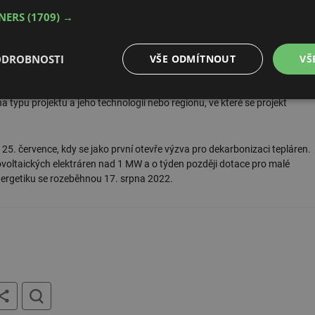
 výzvách nabídneme dalších 7 miliard,“
říká ministryně Anna Hubáčková a
TNERS
(1709) →
ci na vodíkový elektrolyzér.
ODROBNOSTI
VŠE ODMÍTNOUT
VŠ
mu HEAT. Z ní mohou vlastníci tepláren získat podporu na přechod na
, které povinně odvádí za emisní povolenky. Finance bude možné čerpat jak
v obou případech je podmínkou, že musí dojít ke změně paliva ze
é
Výkonové
Soubory cílení
Funkční soubory
 na typu projektu a jeho technologii nebo regionu, ve které se projekt
soubory
25. července, kdy se jako první otevře výzva pro dekarbonizaci tepláren.
ovoltaických elektráren nad 1 MW a o týden později dotace pro malé
energetiku se rozeběhnou 17. srpna 2022.
é soubory
Výkonové soubory
Soubory cílení
Funkční soubory
Neza
ry cookie umožňují základní funkce webových stránek, jako je přihlášení uživatele a
zbytně nutných souborů cookie správně používat.
Provider
/
Vyprší
Popis
Doména
tisk
hledat
.forum.tzb-
Zavřením
Slouží k přihlášení pomocí Google
info.cz
prohlížeče