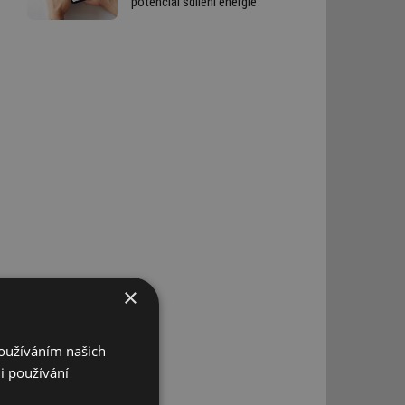
potenciál sdílení energie
×
Používáním našich
i používání