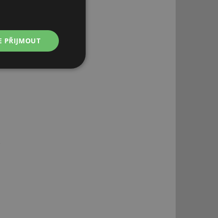
E PŘIJMOUT
Nezařazené
soubory
řazené soubory
 správa účtu. Webové