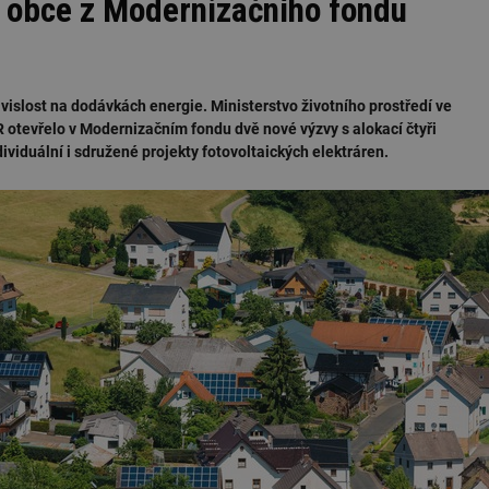
o obce z Modernizačního fondu
závislost na dodávkách energie. Ministerstvo životního prostředí ve
 otevřelo v Modernizačním fondu dvě nové výzvy s alokací čtyři
viduální i sdružené projekty fotovoltaických elektráren.