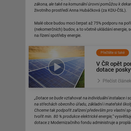
zákona, ale také na komunální úrovni pomůžou k dekar
životního prostředí Anna Hubáčková (za KDU-ČSL).
Malé obce budou moci čerpat až 75% podporu na poříze
(nekomerčních) budov, a to včetně ukládání energie, so
na řízení spotřeby energie.
Přečtěte si také
V ČR opět por
dotace posky
Přečíst článe
„Dotace se bude vztahovat na individuální instalace i 
na střechách obecního úřadu, základní i mateřské školy
Chceme tak podpořit zařízení především pro vlastní sp
tvořit min. 80 % produkce elektrické energie,“
vysvětluj
dotace z Modernizačního fondu administruje a proplá