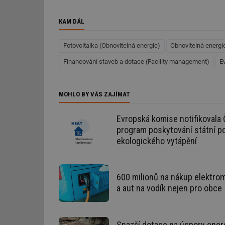
g_csrf_token
KAM DÁL
id
Fotovoltaika (Obnovitelná energie)
Obnovitelná energi
_hjAbsoluteSession
Financování staveb a dotace (Facility management)
E
id
MOHLO BY VÁS ZAJÍMAT
_hjIncludedInSessi
Evropská komise notifikovala
program poskytování státní p
mv
ekologického vytápění
id
600 milionů na nákup elektro
a aut na vodík nejen pro obce
id
_hjFirstSeen
Snazší dotace na úspory ener