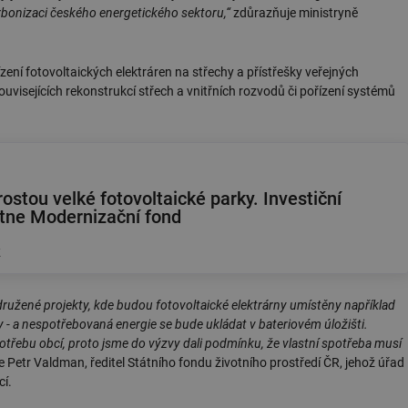
bonizaci českého energetického sektoru,“
zdůrazňuje ministryně
ní fotovoltaických elektráren na střechy a přístřešky veřejných
uvisejících rekonstrukcí střech a vnitřních rozvodů či pořízení systémů
ostou velké fotovoltaické parky. Investiční
tne Modernizační fond
k
sdružené projekty, kde budou fotovoltaické elektrárny umístěny například
 - a nespotřebovaná energie se bude ukládat v bateriovém úložišti.
otřebu obcí, proto jsme do výzvy dali podmínku, že vlastní spotřeba musí
e Petr Valdman, ředitel Státního fondu životního prostředí ČR, jehož úřad
cí.