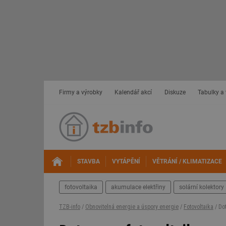
Firmy a výrobky
Kalendář akcí
Diskuze
Tabulky a
STAVBA
VYTÁPĚNÍ
VĚTRÁNÍ / KLIMATIZACE
fotovoltaika
akumulace elektřiny
solární kolektory
TZB-info
/
Obnovitelná energie a úspory energie
/
Fotovoltaika
/ Do