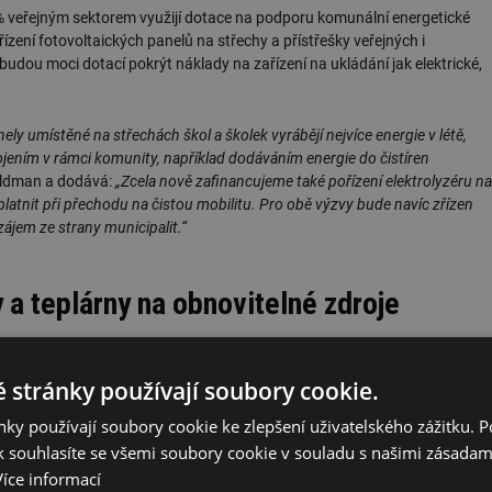
0% veřejným sektorem využijí dotace na podporu komunální energetické
řízení fotovoltaických panelů na střechy a přístřešky veřejných i
udou moci dotací pokrýt náklady na zařízení na ukládání jak elektrické,
ly umístěné na střechách škol a školek vyrábějí nejvíce energie v létě,
ním v rámci komunity, například dodáváním energie do čistíren
aldman a dodává:
„Zcela nově zafinancujeme také pořízení elektrolyzéru na
atnit při přechodu na čistou mobilitu. Pro obě výzvy bude navíc zřízen
zájem ze strany municipalit.“
 a teplárny na obnovitelné zdroje
 stránky používají soubory cookie.
en na veřejný sektor, pokračovat bude i podpora malých (do 1 MW) a
 o dotace mohou ucházet stávající nebo budoucí držitelé licence pro
ky používají soubory cookie ke zlepšení uživatelského zážitku. 
 a společenství pro obnovitelné zdroje.
 souhlasíte se všemi soubory cookie v souladu s našimi zásadam
Více informací
ském roce, a byl o ně veliký zájem. Podpořili jsme již na 200 projektů