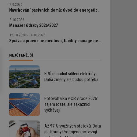
7.9.2026
Navrhování pasivních domů: úvod do energeticky úsporné výstavby
8.10.2026
Manažer údržby 2026/2027
12.10.2026 - 14.10.2026
Správa a provoz nemovitostí, facility management v praxi
NEJČTENĚJŠÍ
ERÚ usnadnil sdílení elektřiny.
Další změny ale budou potřeba
Fotovoltaika v ČR v roce 2026:
zájem roste, ale zákazníci
vyčkávají
Až 97 % využitých přetoků. Data
platformy Propojeno potvrzují