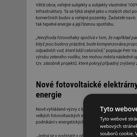
Větší obce, veřejné subjekty a subjekty vlastněné 10
infrastruktury. Ta se týká stejně jako u malých obcí po
komerčních budov a veřejné pozemky. Žadatelé navíc b
tak tepelné energie a její řízenou spotřebu.
„Nevýhoda fotovoltaiky spočívá v tom, že například pane
když jsou budovy prázdné, bude kompenzována propoje
odpadních vod, které běží celoročně,“
popisuje Petr V
výrobu zeleného vodíku, ten mohou města následně upl
tzv. zásobník projektů, které pokryjí případný zvýšený 
Nové fotovoltaické elektrárny
energie
Tyto webové
Nově vyhlášené výzvy z Modernizačního fondu necílí j
velkých fotovoltaických elektráren (nad 1 MW), kde se
Tyto webové strán
podnikání v energetických odvětvích (výroba elektřiny)
webových stránek
souborů cookie.
„Jedná se v podstatě o obdobu výzev, které běžely v loň