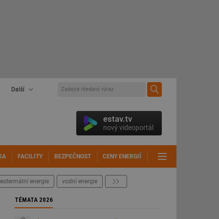
Další
estav.tv
nový videoportál
KA
FACILITY
BEZPEČNOST
CENY ENERGIÍ
DALŠÍ
eotermální energie
vodní energie
další
TÉMATA 2026