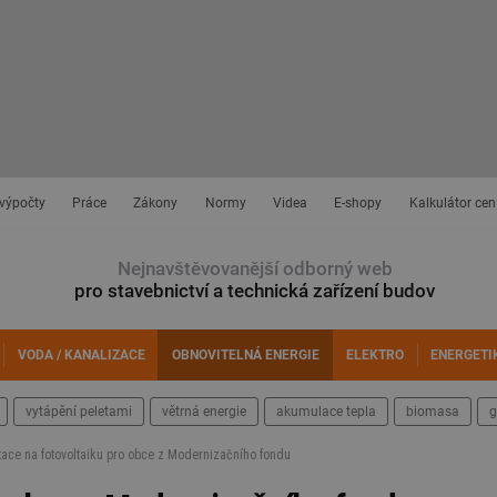
 výpočty
Práce
Zákony
Normy
Videa
E-shopy
Kalkulátor cen
Nejnavštěvovanější odborný web
pro stavebnictví a technická zařízení budov
VODA / KANALIZACE
OBNOVITELNÁ ENERGIE
ELEKTRO
ENERGETI
vytápění peletami
větrná energie
akumulace tepla
biomasa
g
tace na fotovoltaiku pro obce z Modernizačního fondu