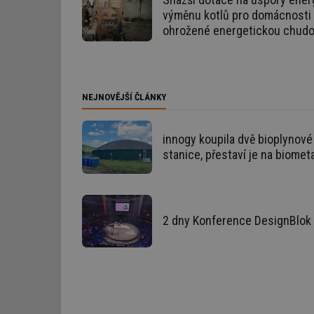
výměnu kotlů pro domácnosti
id
ohrožené energetickou chud
_hjIncludedInSessi
id
NEJNOVĚJŠÍ ČLÁNKY
id
innogy koupila dvě bioplynové
stanice, přestaví je na biomet
id
_hjIncludedInSessi
_dc_gtm_UA-590170
2 dny Konference DesignBlok 
id