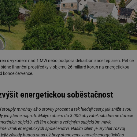
ráren s výkonem nad 1 MW nebo podpora dekarbonizace tepláren. Pětice
ídne finanční prostředky v objemu 26 miliard korun na energetickou
od konce července.
zvýšit energetickou soběstačnost
í stouply mnohdy až o stovky procent a tak hledají cesty, jak snížit svou
 My jim jdeme naproti. Malým obcím do 3 000 obyvatel nabídneme dotace
komerčních objektů, větším obcím a veřejným subjektům navíc
me vznik energetických společenství. Naším cílem je urychlit rozvoj
 a jejíž zásady budou snad už brzy stanoveny v novele energetického