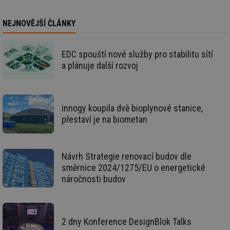
se
id
stavba.tzb-
10 let
Te
NEJNOVĚJŠÍ ČLÁNKY
info.cz
co
po
vy
se
EDC spouští nové služby pro stabilitu sítí
_hjFirstSeen
29 minut
So
Hotjar Ltd
a plánuje další rozvoj
59 sekund
na
.tzb-info.cz
ab
sl
ce
pr
poč
innogy koupila dvě bioplynové stanice,
Ne
žá
přestaví je na biometan
id
in
id
forum.tzb-
1 rok
Te
info.cz
co
Návrh Strategie renovací budov dle
po
směrnice 2024/1275/EU o energetické
vy
se
náročnosti budov
_hjIncludedInSessionSample
1 minuta
Te
Hotjar Ltd
59 sekund
co
vetrani.tzb-
na
info.cz
ab
Ho
2 dny Konference DesignBlok Talks
zd