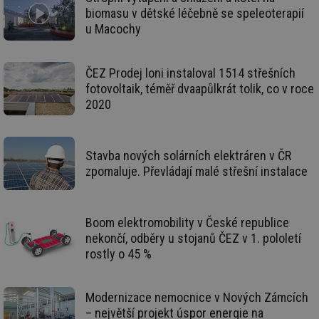
biomasu v dětské léčebně se speleoterapií
u Macochy
Funkční soubory
Nezařazené
soubory
ČEZ Prodej loni instaloval 1514 střešních
fotovoltaik, téměř dvaapůlkrát tolik, co v roce
2020
Nezbytně nutné soubory
Výkonové soubory
Stavba nových solárních elektráren v ČR
Soubory cílení
Funkční soubory
zpomaluje. Převládají malé střešní instalace
Nezařazené soubory
Nezbytně nutné soubory cookie umožňují základní
funkce webových stránek, jako je přihlášení
Boom elektromobility v České republice
uživatele a správa účtu. Webové stránky nelze bez
nekončí, odběry u stojanů ČEZ v 1. pololetí
nezbytně nutných souborů cookie správně používat.
rostly o 45 %
Provider
/
Název
Vyprší
Po
Doména
g_state
.forum.tzb-
Zavřením
Sl
Modernizace nemocnice v Nových Zámcích
info.cz
prohlížeče
př
– největší projekt úspor energie na
po