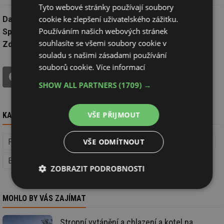
Tyto webové stránky používají soubory
cookie ke zlepšení uživatelského zážitku.
Datum:
4.7.2021
Používáním našich webových stránek
Společnost:
ČEZ, a. s.
souhlasíte se všemi soubory cookie v
Zdroj:
Tisková zpráva
souladu s našimi zásadami používání
souborů cookie.
Více informací
tisk
ŘEKNĚTE SVŮJ NÁZOR V DISKUZI!
SHOW ALL PARTNERS
(1709) →
VŠE PŘIJMOUT
KAM DÁL
VŠE ODMÍTNOUT
Fotovoltaika (Obnovitelná energie)
Obnovitelná energie
Energetika
ZOBRAZIT PODROBNOSTI
Nezbytně
Výkonové
Soubory
nutné
soubory
cílení
MOHLO BY VÁS ZAJÍMAT
soubory
Stropní vytápění a chlazení a kotel na