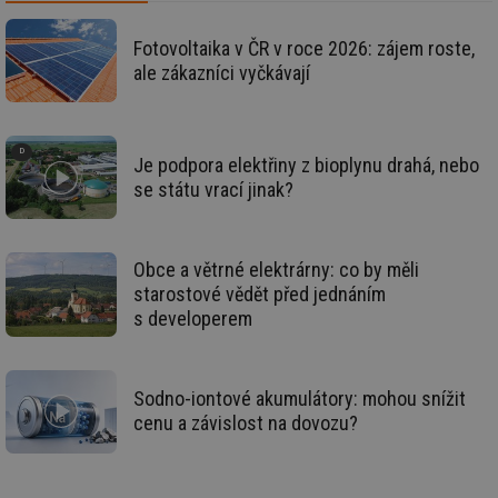
info.cz
ab
Ho
Fotovoltaika v ČR v roce 2026: zájem roste,
zd
ná
ale zákazníci vyčkávají
za
vz
de
de
re
we
Je podpora elektřiny z bioplynu drahá, nebo
se státu vrací jinak?
mv
2 měsíce 4
Te
Airtable
týdny
co
.tzb-info.cz
po
sl
už
int
Obce a větrné elektrárny: co by měli
vý
starostové vědět před jednáním
vl
po
s developerem
Air
us
už
pr
int
Sodno-iontové akumulátory: mohou snížit
tě
cenu a závislost na dovozu?
id
vytapeni.tzb-
10 let
Te
info.cz
co
po
vy