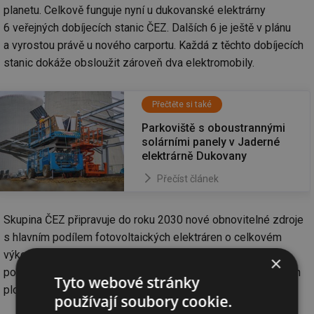
planetu. Celkově funguje nyní u dukovanské elektrárny
6 veřejných dobíjecích stanic ČEZ. Dalších 6 je ještě v plánu
a vyrostou právě u nového carportu. Každá z těchto dobíjecích
stanic dokáže obsloužit zároveň dva elektromobily.
Přečtěte si také
Parkoviště s oboustrannými
solárními panely v Jaderné
elektrárně Dukovany
Přečíst článek
Skupina ČEZ připravuje do roku 2030 nové obnovitelné zdroje
s hlavním podílem fotovoltaických elektráren o celkovém
výkonu až 6 000 MW. Vzniknou na brownfieldech, na
×
pozemcích bývalých dolů, na znehodnocených průmyslových
Tyto webové stránky
plochách a na půdách nízkých bonit.
používají soubory cookie.