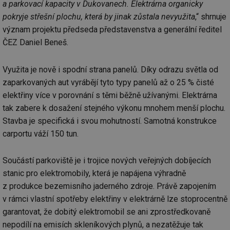
a parkovací kapacity v Dukovanech. Elektrárna organicky
pokryje střešní plochu, která by jinak zůstala nevyužita
,“ shrnuje
význam projektu předseda představenstva a generální ředitel
ČEZ Daniel Beneš.
Využita je nově i spodní strana panelů. Díky odrazu světla od
zaparkovaných aut vyrábějí tyto typy panelů až o 25 % čisté
elektřiny více v porovnání s těmi běžně užívanými. Elektrárna
tak zabere k dosažení stejného výkonu mnohem menší plochu.
Stavba je specifická i svou mohutností. Samotná konstrukce
carportu váží 150 tun.
Součástí parkoviště je i trojice nových veřejných dobíjecích
stanic pro elektromobily, která je napájena výhradně
z produkce bezemisního jaderného zdroje. Právě zapojením
v rámci vlastní spotřeby elektřiny v elektrárně lze stoprocentně
garantovat, že dobitý elektromobil se ani zprostředkovaně
nepodílí na emisích skleníkových plynů, a nezatěžuje tak