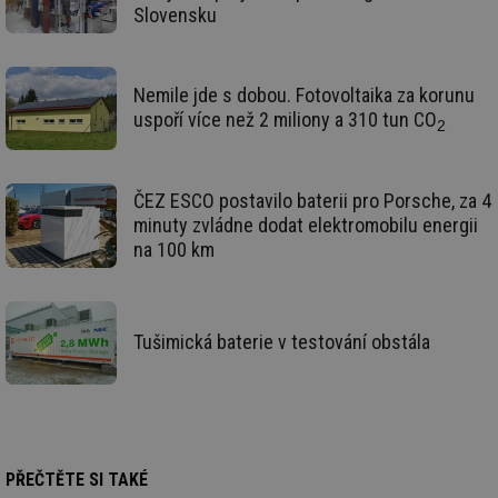
Slovensku
g_csrf_token
.forum.tzb-
Zavřením
Sl
info.cz
prohlížeče
př
po
id
konference.tzb-
1 rok
Te
Nemile jde s dobou. Fotovoltaika za korunu
info.cz
co
uspoří více než 2 miliony a 310 tun CO
po
2
vy
se
_hjAbsoluteSessionInProgress
29 minut
So
Hotjar Ltd
ČEZ ESCO postavilo baterii pro Porsche, za 4
59 sekund
na
.tzb-info.cz
ab
minuty zvládne dodat elektromobilu energii
sl
ce
na 100 km
pr
poč
Ne
žá
id
Tušimická baterie v testování obstála
in
id
vetrani.tzb-
10 let
Te
info.cz
co
po
vy
se
_hjIncludedInSessionSample
1 minuta
Te
Hotjar Ltd
PŘEČTĚTE SI TAKÉ
59 sekund
co
elektro.tzb-
na