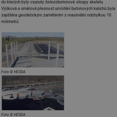
do kterých byly vsunuty železobetonové sloupy skeletu.
Výšková a směrová přesnost umístění betonových kalichů byla
zajištěna geodetickým zaměřením s maximální odchylkou 10
milimetrů.
Foto © HE3DA
Foto © HE3DA