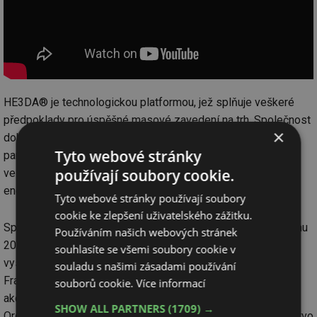
HE3DA® je technologickou platformou, jež splňuje veškeré
předpoklady pro úspěšné masové zavedení na trh. Společnost
×
dokončila vývoj akumulátoru s technickými a ekonomickými
Tyto webové stránky
parametry umožňujícími jeho široké využití jako
používají soubory cookie.
velkokapacitního záložního a vyrovnávacího zdroje v
energetice.
Tyto webové stránky používají soubory
cookie ke zlepšení uživatelského zážitku.
Společnost Magna Energy Storage a.s. byla založena v květnu
Používáním našich webových stránek
2017 s cílem vybudování nového závodu na výrobu
souhlasíte se všemi soubory cookie v
vysokokapacitních baterií HE3DA® v Průmyslové zóně
souladu s našimi zásadami používání
František u obce Horní Suchá. Jedná se o ryze českou
souborů cookie.
Více informací
akciovou společnost bez účasti zahraničního kapitálu.
SHOW ALL PARTNERS
(1709) →
Organizace společnosti je tradiční, dualistická (představenstvo