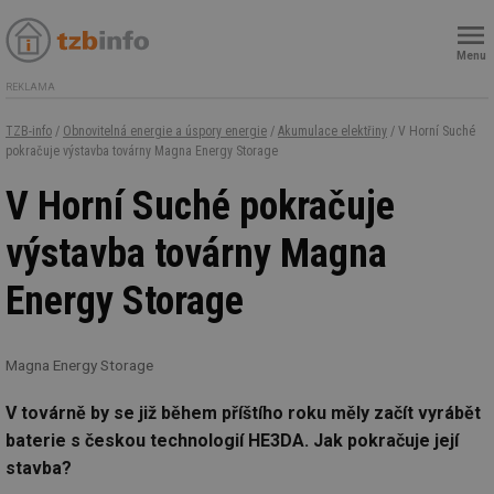
Menu
REKLAMA
TZB-info
/
Obnovitelná energie a úspory energie
/
Akumulace elektřiny
/ V Horní Suché
pokračuje výstavba továrny Magna Energy Storage
V Horní Suché pokračuje
výstavba továrny Magna
Energy Storage
Magna Energy Storage
V továrně by se již během příštího roku měly začít vyrábět
baterie s českou technologií HE3DA. Jak pokračuje její
stavba?