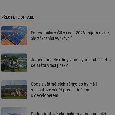
ab
sl
ce
pr
PŘEČTĚTE SI TAKÉ
poč
Ne
žá
id
in
Fotovoltaika v ČR v roce 2026: zájem roste,
ale zákazníci vyčkávají
id
vetrani.tzb-
10 let
Te
info.cz
co
po
vy
se
Je podpora elektřiny z bioplynu drahá, nebo
_hjIncludedInSessionSample
1 minuta
Te
Hotjar Ltd
59 sekund
co
se státu vrací jinak?
elektro.tzb-
na
info.cz
ab
Ho
zd
ná
Obce a větrné elektrárny: co by měli
za
starostové vědět před jednáním
vz
de
s developerem
de
re
we
mv
2 měsíce 4
Te
Airtable
Sodno-iontové akumulátory: mohou snížit