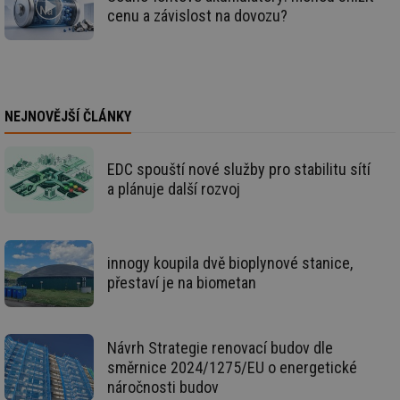
týdny
co
.tzb-info.cz
po
cenu a závislost na dovozu?
sl
už
int
vý
vl
po
Air
us
NEJNOVĚJŠÍ ČLÁNKY
už
pr
int
tě
EDC spouští nové služby pro stabilitu sítí
a plánuje další rozvoj
id
vytapeni.tzb-
10 let
Te
info.cz
co
po
vy
se
innogy koupila dvě bioplynové stanice,
id
stavba.tzb-
10 let
Te
info.cz
co
přestaví je na biometan
po
vy
se
_hjFirstSeen
29 minut
So
Hotjar Ltd
Návrh Strategie renovací budov dle
59 sekund
na
.tzb-info.cz
směrnice 2024/1275/EU o energetické
ab
sl
náročnosti budov
ce