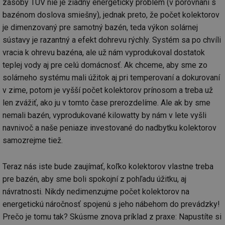
zásoby TÚV nie je žiadny energetický problém (v porovnaní s
co
po
bazénom doslova smiešny), jednak preto, že počet kolektorov
vy
se
je dimenzovaný pre samotný bazén, teda výkon solárnej
_hjIncludedInSessionSample
1 minuta
Te
Hotjar Ltd
sústavy je razantný a efekt dohrevu rýchly. Systém sa po chvíli
59 sekund
co
www.tzb-
vracia k ohrevu bazéna, ale už nám vyprodukoval dostatok
na
info.cz
ab
teplej vody aj pre celú domácnosť. Ak chceme, aby sme zo
Ho
zd
solárneho systému mali úžitok aj pri temperovaní a dokurovaní
ná
za
v zime, potom je vyšší počet kolektorov prínosom a treba už
vz
de
len zvážiť, ako ju v tomto čase prerozdelíme. Ale ak by sme
de
nemali bazén, vyprodukované kilowatty by nám v lete vyšli
re
we
navnivoč a naše peniaze investované do nadbytku kolektorov
id
mojefirma.tzb-
1 rok
Te
samozrejme tiež.
info.cz
co
po
vy
se
Teraz nás iste bude zaujímať, koľko kolektorov vlastne treba
pre bazén, aby sme boli spokojní z pohľadu úžitku, aj
_hjIncludedInSessionSample
2 minuty
Te
Hotjar Ltd
co
forum.tzb-
návratnosti. Nikdy nedimenzujme počet kolektorov na
na
info.cz
ab
energetickú náročnosť spojenú s jeho nábehom do prevádzky!
Ho
zd
Prečo je tomu tak? Skúsme znova príklad z praxe: Napustíte si
ná