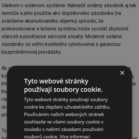
článkom v solárnom systéme. Nahradiť solárny zásobník aj tak
nemôže a jeho použitie ako doplnkového zásobníka (na
zväčšenie akumulovaného objemu) spôsobí, že
prekorodovanie a tečenie systému môže vyvolať zbytočné
starosti a predčasné servisné zásahy. Moderné solárne
zásobníky sú veľmi kvalitného vyhotovenia s garanciou
bezproblémovej prevádzky.
Ak však je jestvujúci zásobník nový a je súčasťou kvalitného
×
kotla, je možné ho použiť na výstupe zo solárneho zásobníka,
Tyto webové stránky
ktorý nemusí mať bivalentný výmenník. Teda dohrev kotlom sa
používají soubory cookie.
bude realizovať až v jestvujúcom zásobníku ako doteraz a
riadiaci systém kotla si bude nezávisle strážiť nastavenú
Tyto webové stránky používají soubory
cookie ke zlepšení uživatelského zážitku.
úroveň teploty TÚV meraním stavu pritekajúcej vody a v
Používáním našich webových stránek
prípade dostatku solárnej energie sa jednoducho nezapne.
souhlasíte se všemi soubory cookie v
souladu s našimi zásadami používání
Toto riešenie je v praxi overené a je funkčné. Patrí však k
souborů cookie.
Více informací
luxusným riešeniam a obstojí tam, kde otázka návratnosti nie je