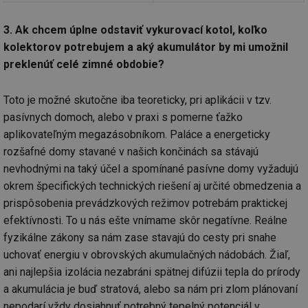
3. Ak chcem úplne odstaviť vykurovací kotol, koľko
kolektorov potrebujem a aký akumulátor by mi umožnil
preklenúť celé zimné obdobie?
Toto je možné skutočne iba teoreticky, pri aplikácii v tzv.
pasívnych domoch, alebo v praxi s pomerne ťažko
aplikovateľným megazásobníkom. Paláce a energeticky
rozšafné domy stavané v našich končinách sa stávajú
nevhodnými na taký účel a spomínané pasívne domy vyžadujú
okrem špecifických technických riešení aj určité obmedzenia a
prispôsobenia prevádzkových režimov potrebám praktickej
efektívnosti. To u nás ešte vnímame skôr negatívne. Reálne
fyzikálne zákony sa nám zase stavajú do cesty pri snahe
uchovať energiu v obrovských akumulačných nádobách. Žiaľ,
ani najlepšia izolácia nezabráni spätnej difúzii tepla do prírody
a akumulácia je buď stratová, alebo sa nám pri zlom plánovaní
nepodarí vždy dosiahnuť potrebný tepelný potenciál v