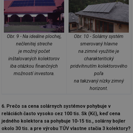
_hjAbsoluteSessionInProgress
29 minut
So
Hotjar Ltd
59 sekund
na
.tzb-info.cz
ab
sl
ce
pr
poč
Obr. 9 - Na ideálne plochej,
Obr. 10 - Solárny systém
Ne
žá
nečlenitej streche
smerovaný hlavne
id
in
je možný počet
na zimné využitie je
id
vetrani.tzb-
10 let
Te
inštalovaných kolektorov
charakteritický
info.cz
co
po
iba otázkou finančných
pridvihnutím kolektorového
vy
možností investora.
poľa
se
na takzvaný nízky zimný
_hjIncludedInSessionSample
1 minuta
Te
Hotjar Ltd
59 sekund
co
elektro.tzb-
horizont.
na
info.cz
ab
Ho
zd
6. Prečo sa cena solárnych systémov pohybuje v
ná
za
reláciách často vysoko cez 100 tis. Sk (Kč), keď cena
vz
de
jedného kolektora sa pohybuje 10-15 tis., solárny bojler
de
okolo 30 tis. a pre výrobu TÚV vlastne stačia 3 kolektory?
re
we