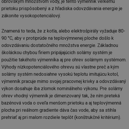
obrovským množstvom vody, je tento výmenník veľkému
cookie se
informace
za
používá k
jak konco
už
prietoku prispôsobený a z hľadiska odovzdávania energie je
rozlišení
uživatel p
pr
jedinečných
webové st
na
zákonite vysokopotenciálový.
uživatelů
a jakoukol
op
přiřazením
reklamu, 
re
náhodně
koncový už
n
vygenerovaného
mohl vidě
Znamená to teda, že z kotla, alebo elektrošpirály vyžaduje 80-
re
čísla jako
návštěvou
identifikátoru
90 °C, aby v protiprúde na teplovýmnenej ploche došlo k
uvedenéh
si23
www.tzb-info.cz
2 měsíce
Ta
klienta. Je
webu.
po
odovzdávaniu dostatočného množstva energie. Základnou
součástí
uk
každého
id
vytahy.tzb-
10 let
Tento sou
už
školáckou chybou firiem pripájajúcich solárny systém je
požadavku na
info.cz
cookie se
pr
stránku na webu
používá k c
použitie takéhoto výmenníka aj pre ohrev solárnym systémom.
in
a slouží k
analýze a
pr
výpočtu údajů o
Výhody nízkopotenciálového ohrevu sú vlastne preč a kým
optimaliza
úč
návštěvnících,
reklamníc
solárny systém nedosiahne vysokú teplotu imitujúcu kotol,
relacích a
kampaní v
si23
elektro.tzb-info.cz
2 měsíce
Ta
kampaních pro
DoubleClic
po
výmenník pracuje mimo svojej pracovnej krivky a odovzdávaný
analytické
Google Ta
uk
přehledy webů.
Suite
výkon dosahuje iba zlomok nominálneho výkonu. Pre solárny
už
pr
ohrev vhodný výmenník je dimenzovaný tak, že ním preteká
tuuid
.creative-
1 rok
Tento sou
in
serving.com
cookie nas
pr
bazénová voda o oveľa menšom prietoku a aj teplovýmenná
hlavně
úč
bidswitch.
plocha pri reálnom gradiente dáva čas vode, aby sa stihla
aby byly
a-title
oze.tzb-info.cz
Zavřením
T
reklamní 
prehriať aj pri malom rozdiele teplôt (konštrukčné kritérium).
prohlížeče
co
pro návšt
po
webu
uk
relevantněj
ti