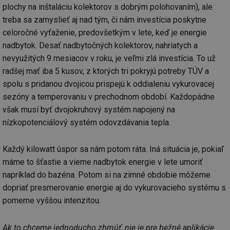
plochy na inštaláciu kolektorov s dobrým polohovaním), ale
treba sa zamyslieť aj nad tým, či nám investícia poskytne
celoročné vyťaženie, predovšetkým v lete, keď je energie
nadbytok. Desať nadbytočných kolektorov, nahriatych a
nevyužitých 9 mesiacov v roku, je veľmi zlá investícia. To už
radšej mať iba 5 kusov, z ktorých tri pokryjú potreby TÚV a
spolu s pridanou dvojicou prispejú k oddialeniu vykurovacej
sezóny a temperovaniu v prechodnom období. Každopádne
však musí byť dvojokruhový systém napojený na
nízkopotenciálový systém odovzdávania tepla.
Každý kilowatt úspor sa nám potom ráta. Iná situácia je, pokiaľ
máme to šťastie a vieme nadbytok energie v lete umoriť
napríklad do bazéna. Potom si na zimné obdobie môžeme
dopriať presmerovanie energie aj do vykurovacieho systému s
pomerne vyššou intenzitou.
Ak to chceme jednoducho zhrnúť, nie je pre bežné aplikácie