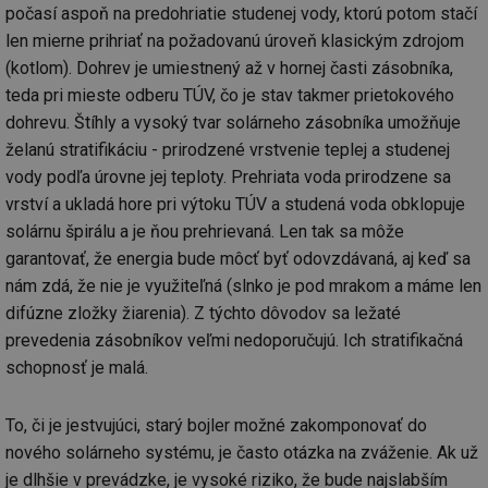
počasí aspoň na predohriatie studenej vody, ktorú potom stačí
len mierne prihriať na požadovanú úroveň klasickým zdrojom
(kotlom). Dohrev je umiestnený až v hornej časti zásobníka,
teda pri mieste odberu TÚV, čo je stav takmer prietokového
dohrevu. Štíhly a vysoký tvar solárneho zásobníka umožňuje
želanú stratifikáciu - prirodzené vrstvenie teplej a studenej
vody podľa úrovne jej teploty. Prehriata voda prirodzene sa
vrství a ukladá hore pri výtoku TÚV a studená voda obklopuje
solárnu špirálu a je ňou prehrievaná. Len tak sa môže
garantovať, že energia bude môcť byť odovzdávaná, aj keď sa
nám zdá, že nie je využiteľná (slnko je pod mrakom a máme len
difúzne zložky žiarenia). Z týchto dôvodov sa ležaté
prevedenia zásobníkov veľmi nedoporučujú. Ich stratifikačná
schopnosť je malá.
To, či je jestvujúci, starý bojler možné zakomponovať do
nového solárneho systému, je často otázka na zváženie. Ak už
je dlhšie v prevádzke, je vysoké riziko, že bude najslabším