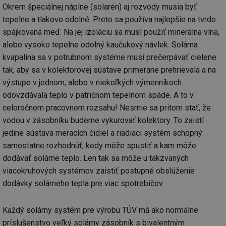
ab
Okrem špeciálnej náplne (solarén) aj rozvody musia byť
sl
ce
tepelne a tlakovo odolné. Preto sa používa najlepšie na tvrdo
pr
poč
spájkovaná meď. Na jej izoláciu sa musí použiť minerálna vlna,
Ne
žá
alebo vysoko tepelne odolný kaučukový návlek. Solárna
id
kvapalina sa v potrubnom systéme musí prečerpávať cielene
in
tak, aby sa v kolektorovej sústave primerane prehrievala a na
id
forum.tzb-
1 rok
Te
info.cz
co
výstupe v jednom, alebo v niekoľkých výmenníkoch
po
vy
odovzdávala teplo v patričnom tepelnom spáde. A to v
se
celoročnom pracovnom rozsahu! Nesmie sa pritom stať, že
_hjIncludedInSessionSample
1 minuta
Te
Hotjar Ltd
vodou v zásobníku budeme vykurovať kolektory. To zaistí
59 sekund
co
vetrani.tzb-
na
info.cz
jedine sústava meracích čidiel a riadiaci systém schopný
ab
Ho
samostatne rozhodnúť, kedy môže spustiť a kam môže
zd
ná
dodávať solárne teplo. Len tak sa môže u takzvaných
za
viacokruhových systémov zaistiť postupné obslúženie
vz
de
dodávky solárneho tepla pre viac spotrebičov.
de
re
we
Každý solárny systém pre výrobu TÚV má ako normálne
id
voda.tzb-
10 let
Te
info.cz
co
príslušenstvo veľký solárny zásobník s bivalentným