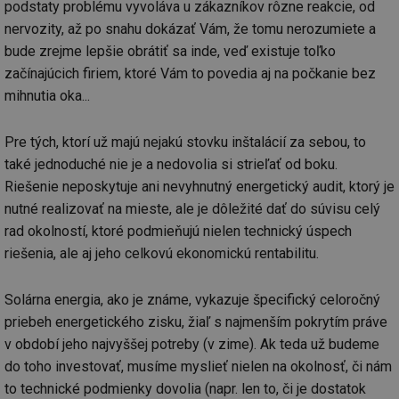
podstaty problému vyvoláva u zákazníkov rôzne reakcie, od
nervozity, až po snahu dokázať Vám, že tomu nerozumiete a
bude zrejme lepšie obrátiť sa inde, veď existuje toľko
začínajúcich firiem, ktoré Vám to povedia aj na počkanie bez
mihnutia oka...
Pre tých, ktorí už majú nejakú stovku inštalácií za sebou, to
také jednoduché nie je a nedovolia si strieľať od boku.
Riešenie neposkytuje ani nevyhnutný energetický audit, ktorý je
nutné realizovať na mieste, ale je dôležité dať do súvisu celý
rad okolností, ktoré podmieňujú nielen technický úspech
riešenia, ale aj jeho celkovú ekonomickú rentabilitu.
Solárna energia, ako je známe, vykazuje špecifický celoročný
priebeh energetického zisku, žiaľ s najmenším pokrytím práve
v období jeho najvyššej potreby (v zime). Ak teda už budeme
do toho investovať, musíme myslieť nielen na okolnosť, či nám
to technické podmienky dovolia (napr. len to, či je dostatok