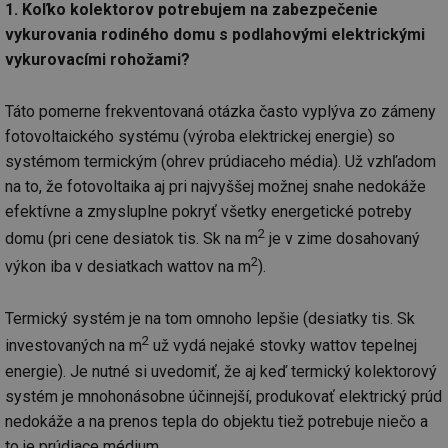
1. Koľko kolektorov potrebujem na zabezpečenie
vykurovania rodiného domu s podlahovými elektrickými
vykurovacími rohožami?
Táto pomerne frekventovaná otázka často vyplýva zo zámeny
fotovoltaického systému (výroba elektrickej energie) so
systémom termickým (ohrev prúdiaceho média). Už vzhľadom
na to, že fotovoltaika aj pri najvyššej možnej snahe nedokáže
efektívne a zmysluplne pokryť všetky energetické potreby
2
domu (pri cene desiatok tis. Sk na m
je v zime dosahovaný
2
výkon iba v desiatkach wattov na m
).
Termický systém je na tom omnoho lepšie (desiatky tis. Sk
2
investovaných na m
už vydá nejaké stovky wattov tepelnej
energie). Je nutné si uvedomiť, že aj keď termický kolektorový
systém je mnohonásobne účinnejší, produkovať elektrický prúd
nedokáže a na prenos tepla do objektu tiež potrebuje niečo a
to je prúdiace médium.