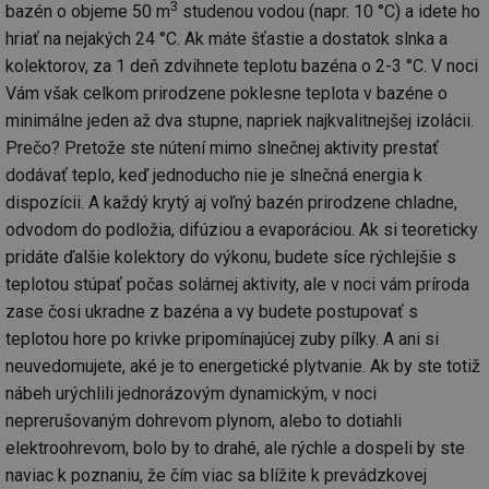
3
za
bazén o objeme 50 m
studenou vodou (napr. 10 °C) a idete ho
vz
hriať na nejakých 24 °C. Ak máte šťastie a dostatok slnka a
de
de
kolektorov, za 1 deň zdvihnete teplotu bazéna o 2-3 °C. V noci
re
we
Vám však celkom prirodzene poklesne teplota v bazéne o
_hjIncludedInSessionSample
1 minuta
Te
Hotjar Ltd
minimálne jeden až dva stupne, napriek najkvalitnejšej izolácii.
59 sekund
co
vytapeni.tzb-
Prečo? Pretože ste nútení mimo slnečnej aktivity prestať
na
info.cz
ab
dodávať teplo, keď jednoducho nie je slnečná energia k
Ho
zd
dispozícii. A každý krytý aj voľný bazén prirodzene chladne,
ná
za
odvodom do podložia, difúziou a evaporáciou. Ak si teoreticky
vz
de
pridáte ďalšie kolektory do výkonu, budete síce rýchlejšie s
de
teplotou stúpať počas solárnej aktivity, ale v noci vám príroda
re
we
zase čosi ukradne z bazéna a vy budete postupovať s
CookieScriptConsent
1 rok
Te
CookieScript
teplotou hore po krivke pripomínajúcej zuby pílky. A ani si
co
.tzb-info.cz
sl
neuvedomujete, aké je to energetické plytvanie. Ak by ste totiž
Sc
nábeh urýchlili jednorázovým dynamickým, v noci
za
př
neprerušovaným dohrevom plynom, alebo to dotiahli
so
so
elektroohrevom, bolo by to drahé, ale rýchle a dospeli by ste
ná
nu
naviac k poznaniu, že čím viac sa blížite k prevádzkovej
ba