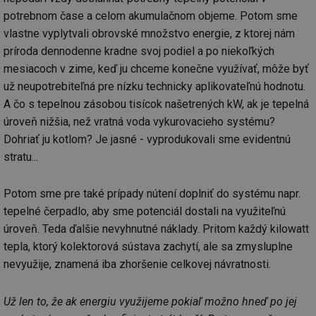
potrebnom čase a celom akumulačnom objeme. Potom sme
vlastne vyplytvali obrovské množstvo energie, z ktorej nám
príroda dennodenne kradne svoj podiel a po niekoľkých
mesiacoch v zime, keď ju chceme konečne využívať, môže byť
už neupotrebiteľná pre nízku technicky aplikovateľnú hodnotu.
A čo s tepelnou zásobou tisícok našetrených kW, ak je tepelná
úroveň nižšia, než vratná voda vykurovacieho systému?
Dohriať ju kotlom? Je jasné - vyprodukovali sme evidentnú
stratu...
Potom sme pre také prípady nútení doplniť do systému napr.
tepelné čerpadlo, aby sme potenciál dostali na využiteľnú
úroveň. Teda ďalšie nevyhnutné náklady. Pritom každý kilowatt
tepla, ktorý kolektorová sústava zachytí, ale sa zmysluplne
nevyužije, znamená iba zhoršenie celkovej návratnosti.
Už len to, že ak energiu využijeme pokiaľ možno hneď po jej