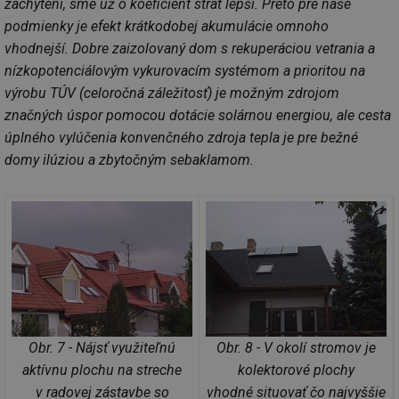
zachytení, sme už o koeficient strát lepší. Preto pre naše
podmienky je efekt krátkodobej akumulácie omnoho
vhodnejší. Dobre zaizolovaný dom s rekuperáciou vetrania a
nízkopotenciálovým vykurovacím systémom a prioritou na
výrobu TÚV (celoročná záležitosť) je možným zdrojom
značných úspor pomocou dotácie solárnou energiou, ale cesta
úplného vylúčenia konvenčného zdroja tepla je pre bežné
domy ilúziou a zbytočným sebaklamom.
Obr. 7 - Nájsť využiteľnú
Obr. 8 - V okolí stromov je
aktívnu plochu na streche
kolektorové plochy
v radovej zástavbe so
vhodné situovať čo najvyššie