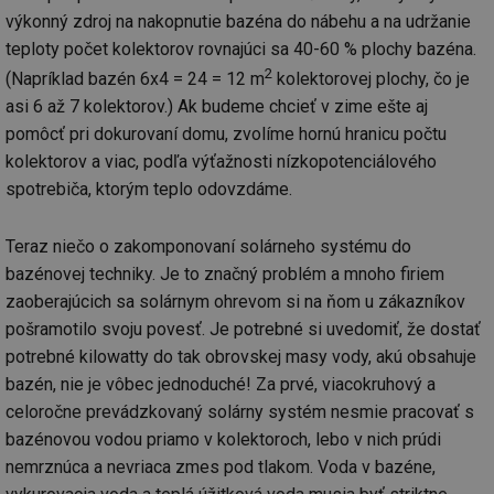
po
test
.m6r.eu
59
Pokud víte něco
Doména
Provider
/
výkonný zdroj na nakopnutie bazéna do nábehu a na udržanie
id
Název
Vyprší
Popis
minut
o tomto souboru
Doména
če
59
cookie a jeho
teploty počet kolektorov rovnajúci sa 40-60 % plochy bazéna.
_ga_7ZNSXSZSDQ
.tzb-
2 roky
Tento soubor
a 
sekund
použití, které
info.cz
cookie používá
VISITOR_INFO1_LIVE
5 měsíců
Tento sou
Google LLC
ná
2
nejsou specifické
(Napríklad bazén 6x4 = 24 = 12 m
kolektorovej plochy, čo je
Google Analytics
4 týdny
cookie nas
.youtube.com
př
pro konkrétní
k zachování
Youtube k
w
web, přidejte své
asi 6 až 7 kolektorov.) Ak budeme chcieť v zime ešte aj
stavu relace.
sledování
st
příspěvky.
uživatelsk
S
pomôcť pri dokurovaní domu, zvolíme hornú hranicu počtu
_gat_UA-5901706-
.tzb-
59
Toto je soubor
předvoleb
da
2
info.cz
sekund
cookie typu
videa You
kolektorov a viac, podľa výťažnosti nízkopotenciálového
n
vzoru nastavený
vložená d
už
službou Google
spotrebiča, ktorým teplo odovzdáme.
webů; můž
w
Analytics, kde
určit, zda
st
prvek vzoru v
návštěvní
na
názvu obsahuje
používá n
st
Teraz niečo o zakomponovaní solárneho systému do
jedinečné
nebo staro
př
identifikační
rozhraní
bazénovej techniky. Je to značný problém a mnoho firiem
číslo účtu nebo
Youtube.
DEVICE_INFO
5 měsíců
Ta
YouTube
webu, ke
zaoberajúcich sa solárnym ohrevom si na ňom u zákazníkov
4 týdny
uk
.youtube.com
kterému se
tuuid_lu
.bidswitch.net
1 rok
Obsahuje
o 
vztahuje. Jedná
pošramotilo svoju povesť. Je potrebné si uvedomiť, že dostať
jedinečné 
za
se o variantu
návštěvník
zn
potrebné kilowatty do tak obrovskej masy vody, akú obsahuje
cookie _gat,
které umo
op
která se používá
Bidswitch
a 
bazén, nie je vôbec jednoduché! Za prvé, viacokruhový a
k omezení
sledovat
sp
množství dat
návštěvní
za
celoročne prevádzkovaný solárny systém nesmie pracovať s
zaznamenaných
více webe
se
společností
umožňuje
bazénovou vodou priamo v kolektoroch, lebo v nich prúdi
už
Google na
Bidswitch
zk
webech s
nemrznúca a nevriaca zmes pod tlakom. Voda v bazéne,
optimaliz
že
velkým
relevanci 
zo