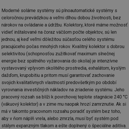
mv
2 měsíce 4
Te
Airtable
Moderné solárne systémy sú plnoautomatické systémy s
týdny
co
.tzb-info.cz
po
celoročnou prevádzkou a veľmi dlhou dobou životnosti, bez
sl
už
nárokov na ovládanie a údržbu. Kolektory, ktoré máme možnosť
int
vidieť inštalované na čoraz väčšom počte objektov, sú len
vý
vl
jednou, aj keď veľmi dôležitou súčasťou celého systému
po
Air
pracujúceho počas mnohých rokov. Kvalitný kolektor s dobrou
us
už
selektivitou (schopnosťou zužitkovať maximum slnečnej
pr
int
energie bez spätného vyžarovania do okolia) je intenzívne
tě
vystavovaný vplyvom okolitého prostredia, exhalátom, kyslým
id
vytapeni.tzb-
10 let
Te
dažďom, krupobitiu a pritom musí garantovať zachovanie
info.cz
co
po
svojich kvalitatívnych vlastností predovšetkým po období
vy
se
vyrovnania investičných nákladov na zriadenie systému. Jeho
pracovný rozsah sa blíži k povrchovej teplote stagnácie 240 °C
id
stavba.tzb-
10 let
Te
info.cz
co
(vákuový kolektor) a v zime mu naopak hrozí zamrznutie. Ak si
po
vy
má v takomto pracovnom rozsahu poradiť systém bez toho,
se
aby v ňom náplň vrela, alebo zmrzla, musí byť systém pod
_hjFirstSeen
29 minut
So
Hotjar Ltd
stálym expanzným tlakom a ešte doplnený o špeciálne aditíva.
59 sekund
na
.tzb-info.cz