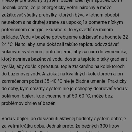
Prečo je pre solárny systém bazén ideálnym spotrebičom?
ab
Ho
Jednak preto, že je energeticky veľmi náročný a môže
zd
ná
zužitkovať všetky prebytky, ktorých býva v letnom období
za
vz
neúrekom a na druhej strane sa uspokojí s pomerne nízkym
de
potenciálom energie. Skúsme si to vysvetliť na malom
de
re
príklade: Vodu v bazéne potrebujeme udržiavať na hodnote 22-
we
24 °C. Na to, aby sme dokázali takúto teplotu odovzdávať
_hjIncludedInSessionSample
1 minuta
Te
Hotjar Ltd
59 sekund
co
stavba.tzb-
solárnym systémom, potrebujeme, aby sa nám do výmenníka,
na
info.cz
ktorý nahrieva bazénovú vodu, dostala teplota o taký gradient
ab
Ho
vyššia, aby došlo k prestupu tepla získaného na kolektoroch
zd
ná
do bazénovej vody. A získať na kvalitných kolektoroch aj pri
za
vz
zamračenom počasí 35-40 °C nie je žiadne umenie. Prakticky
de
de
do doby, kým solárny systém nie je schopný dohrievať vodu v
re
solárnom bojleri, kde chceme mať 50-60 °C, môže bez
we
problémov ohrievať bazén.
id
www.tzb-
10 let
Te
info.cz
co
po
vy
Vodu v bojleri po dosiahnutí aktívnej hodnoty systém dohreje
se
za veľmi krátku dobu. Jednak preto, že bežných 300 litrov
id
m.tzb-info.cz
10 let
Te