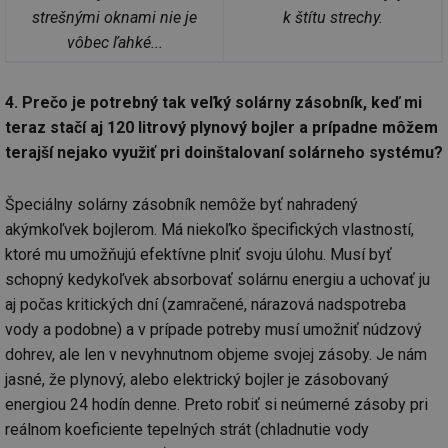
strešnými oknami nie je
k štítu strechy.
vôbec ľahké...
4. Prečo je potrebný tak veľký solárny zásobník, keď mi
teraz stačí aj 120 litrový plynový bojler a prípadne môžem
terajší nejako využiť pri doinštalovaní solárneho systému?
Špeciálny solárny zásobník nemôže byť nahradený
akýmkoľvek bojlerom. Má niekoľko špecifických vlastností,
ktoré mu umožňujú efektívne plniť svoju úlohu. Musí byť
schopný kedykoľvek absorbovať solárnu energiu a uchovať ju
aj počas kritických dní (zamračené, nárazová nadspotreba
vody a podobne) a v prípade potreby musí umožniť núdzový
dohrev, ale len v nevyhnutnom objeme svojej zásoby. Je nám
jasné, že plynový, alebo elektrický bojler je zásobovaný
energiou 24 hodín denne. Preto robiť si neúmerné zásoby pri
reálnom koeficiente tepelných strát (chladnutie vody