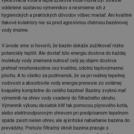
vykurovacia voda a teplá úžitková voda musia byť striktne
objemem
a zajistit, 
po
provozu.
návštěvní
za
oddelené sústavou výmenníkov a nesmieme ich z
několikrát
_gid
1 den
Tento soubor
Google
nezobrazil
hygienických a praktických dôvodov vôbec miešať. Ani kvalitné
a-title2
oze.tzb-info.cz
Zavřením
T
cookie nastavuje
stejné rek
LLC
prohlížeče
co
Google
tlakové kolektory nie sú pred agresívnou chémiou bazénovej
.tzb-
po
Analytics.
tuuid
info.cz
.bidswitch.net
1 rok
Tento sou
sl
vody imúnne.
Ukládá a
cookie nas
už
aktualizuje
hlavně
pr
jedinečnou
bidswitch.
rá
hodnotu pro
aby byly
je
V úvode sme si hovorili, že bazén dokáže zužitkovať nízke
každou
reklamní 
zl
navštívenou
pro návšt
potenciály teplôt. Ale dostať túto energiu doslova do každej
zk
stránku a slouží
webu
p
k počítání a
relevantněj
molekuly vody znamená nutnosť celý jej objem doslova
ob
sledování
na
prehnať mnohonásobne cez kvalitnú, odolnú teplovýmennú
zobrazení
id
.m6r.eu
2 měsíce 4
Tento sou
už
stránek.
týdny
cookie se
in
plochu. A to všetko za podmienok, že sa pri reálnej tepelnej
používá k c
_ga
2 roky
Tento název
Google
analýze a
fsid
www.tzb-info.cz
3 hodiny
vodivosti a absorbivite vody energia prenesie zo solárnej
souboru cookie
LLC
optimaliza
je spojen s
.tzb-
reklamníc
kvapaliny kompletne do celého bazéna! Bazény zvyknú mať
ibbid
www.tzb-info.cz
Zavřením
T
Google
info.cz
kampaní v
prohlížeče
co
Universal
výmenník na ohrev vody vsadený do filtračného okruhu.
DoubleClic
po
Analytics - což je
Google Ta
id
Výmenník výkonu desiatok kW tak pomocou plynového kotla,
významná
Suite
pr
aktualizace
za
alebo elektroodporovým ohrevom pri predpísanom tepelnom
běžněji
IDE
1 rok
Tento sou
Google LLC
o
používané
cookie nas
.doubleclick.net
spáde zaistí nielen ohrev, ale aj kritické nabiehanie bazéna do
n
analytické
společnos
w
služby Google.
prevádzky. Pretože filtračný okruh bazéna pracuje s
Doubleclic
st
Tento soubor
provádí
U