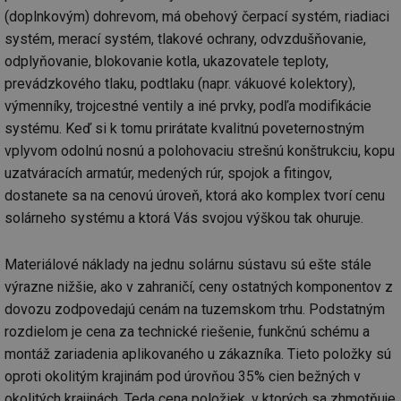
po
(doplnkovým) dohrevom, má obehový čerpací systém, riadiaci
vy
se
systém, merací systém, tlakové ochrany, odvzdušňovanie,
id
kalkulator.tzb-
1 rok
Te
odplyňovanie, blokovanie kotla, ukazovatele teploty,
info.cz
co
po
prevádzkového tlaku, podtlaku (napr. vákuové kolektory),
vy
výmenníky, trojcestné ventily a iné prvky, podľa modifikácie
se
systému. Keď si k tomu prirátate kvalitnú poveternostným
id
oze.tzb-info.cz
10 let
Te
co
vplyvom odolnú nosnú a polohovaciu strešnú konštrukciu, kopu
po
vy
uzatváracích armatúr, medených rúr, spojok a fitingov,
se
dostanete sa na cenovú úroveň, ktorá ako komplex tvorí cenu
_hjIncludedInSessionSample
1 minuta
Te
Hotjar Ltd
solárneho systému a ktorá Vás svojou výškou tak ohuruje.
59 sekund
co
oze.tzb-info.cz
na
ab
Ho
Materiálové náklady na jednu solárnu sústavu sú ešte stále
zd
ná
výrazne nižšie, ako v zahraničí, ceny ostatných komponentov z
za
dovozu zodpovedajú cenám na tuzemskom trhu. Podstatným
vz
de
rozdielom je cena za technické riešenie, funkčnú schému a
de
re
montáž zariadenia aplikovaného u zákazníka. Tieto položky sú
we
oproti okolitým krajinám pod úrovňou 35% cien bežných v
_dc_gtm_UA-5901706-1
.tzb-info.cz
58 sekund
Te
co
okolitých krajinách. Teda cena položiek, v ktorých sa zhmotňuje