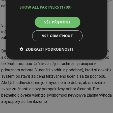
na prvom mieste a kde už došlo k neuváženej investícii.
SHOW ALL PARTNERS
(1709) →
VŠE PŘIJMOUT
5. Ak si od výrobcu kúpim kolektory, môžem si ich
inštaláciu urobiť sám, prípadne si môžem objednať
VŠE ODMÍTNOUT
odbornú firmu len na niektoré súčasti montáže?
ZOBRAZIT PODROBNOSTI
Bez podceňovania schopností slovenských a českých kutilov
a domácich majstrov je nutné odhovoriť bežného záujemcu od
Nezbytně
Výkonové
Soubory
takéhoto postupu. Určite sa nájdu fachmani pracujúci v
nutné
soubory
cílení
soubory
príbuznom odbore (kúrenári, vodári a podobne), ktorí si dokážu
systém postaviť za cenu takzvaného učenia sa za pochodu.
Ale tých odhovárať nie je zmyselné a je dobré, ak si rozšíria
Funkční soubory
Nezařazené
svoje zručnosti o nový perspektívny odbor činnosti. Pre
soubory
bežného človeka však zo svojpomoci nevyplýva žiadna výhoda
a aj úspory sú iba iluzórne.