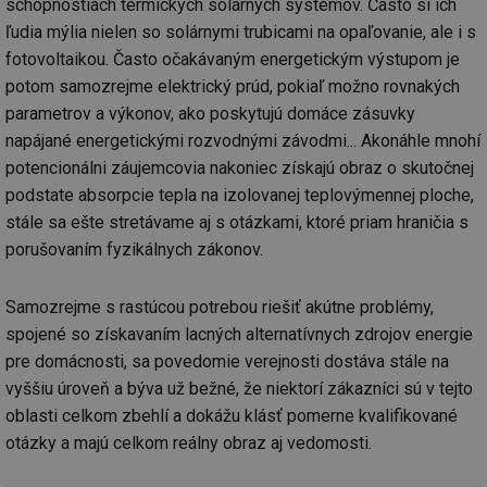
schopnostiach termických solárnych systémov. Často si ich
ľudia mýlia nielen so solárnymi trubicami na opaľovanie, ale i s
fotovoltaikou. Často očakávaným energetickým výstupom je
potom samozrejme elektrický prúd, pokiaľ možno rovnakých
parametrov a výkonov, ako poskytujú domáce zásuvky
napájané energetickými rozvodnými závodmi... Akonáhle mnohí
potencionálni záujemcovia nakoniec získajú obraz o skutočnej
podstate absorpcie tepla na izolovanej teplovýmennej ploche,
stále sa ešte stretávame aj s otázkami, ktoré priam hraničia s
porušovaním fyzikálnych zákonov.
Samozrejme s rastúcou potrebou riešiť akútne problémy,
spojené so získavaním lacných alternatívnych zdrojov energie
pre domácnosti, sa povedomie verejnosti dostáva stále na
vyššiu úroveň a býva už bežné, že niektorí zákazníci sú v tejto
oblasti celkom zbehlí a dokážu klásť pomerne kvalifikované
otázky a majú celkom reálny obraz aj vedomosti.