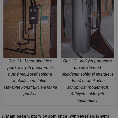
ab
Ho
zd
ná
za
vz
de
de
re
we
_hjIncludedInSessionSample
1 minuta
Te
Hotjar Ltd
59 sekund
co
voda.tzb-
na
info.cz
ab
Ho
Obr. 11 - Mnohokrát je v
Obr. 12 - Veľkým prínosom
zd
ná
podkrovných priestoroch
pre efektívnosť
za
vz
nutné realizovať solárnu
ukladania solárnej energie je
de
inštaláciu na ľahké
dobrá stratifikačná
de
re
stavebné konštrukcie a ľahké
schopnosť moderných
we
priečky.
štíhlych solárnych
__gfp_64b
1 rok
Je
Gemius
so
.tzb-info.cz
zásobníkov.
kt
spr
da
co
7. Mám bazén, ktorý by som chcel vyhrievať solárnymi
ná