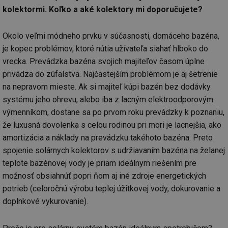
we
kolektormi. Koľko a aké kolektory mi doporučujete?
__cf_bm
29 minut
Te
Cloudflare Inc.
59 sekund
co
.vimeo.com
Okolo veľmi módneho prvku v súčasnosti, domáceho bazéna,
po
ro
je kopec problémov, ktoré nútia užívateľa siahať hlboko do
li
To
vrecka. Prevádzka bazéna svojich majiteľov časom úplne
př
by
privádza do zúfalstva. Najčastejším problémom je aj šetrenie
po
zp
na nepravom mieste. Ak si majiteľ kúpi bazén bez dodávky
po
systému jeho ohrevu, alebo iba z lacným elektroodporovým
we
st
výmenníkom, dostane sa po prvom roku prevádzky k poznaniu,
sid
forum.tzb-
1 rok
To
že luxusná dovolenka s celou rodinou pri mori je lacnejšia, ako
info.cz
bě
so
amortizácia a náklady na prevádzku takéhoto bazéna. Preto
al
spojenie solárnych kolektorov s udržiavaním bazéna na želanej
na
so
teplote bazénovej vody je priam ideálnym riešením pre
re
pr
možnosť obsiahnúť popri ňom aj iné zdroje energetických
po
sp
potrieb (celoročnú výrobu teplej úžitkovej vody, dokurovanie a
rel
doplnkové vykurovanie).
_hjIncludedInSessionSample
1 minuta
Te
Hotjar Ltd
59 sekund
co
energetika.tzb-
na
info.cz