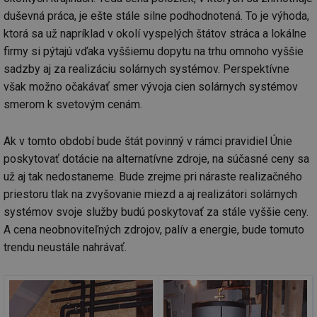
př
duševná práca, je ešte stále silne podhodnotená. To je výhoda,
w
po
ktorá sa už napríklad v okolí vyspelých štátov stráca a lokálne
Sp
Go
firmy si pýtajú vďaka vyššiemu dopytu na trhu omnoho vyššie
da
kó
sadzby aj za realizáciu solárnych systémov. Perspektívne
Po
však možno očakávať smer vývoja cien solárnych systémov
lz
za
smerom k svetovým cenám.
nu
be
sk
fu
Ak v tomto období bude štát povinný v rámci pravidiel Únie
sp
ná
poskytovať dotácie na alternatívne zdroje, na súčasné ceny sa
je
kte
už aj tak nedostaneme. Bude zrejme pri náraste realizačného
id
priestoru tlak na zvyšovanie miezd a aj realizátori solárnych
př
úč
systémov svoje služby budú poskytovať za stále vyššie ceny.
An
A cena neobnoviteľných zdrojov, palív a energie, bude tomuto
id
energetika.tzb-
10 let
Te
info.cz
co
trendu neustále nahrávať.
po
vy
se
_hjIncludedInSessionSample
1 minuta
Te
Hotjar Ltd
59 sekund
co
kalkulator.tzb-
na
info.cz