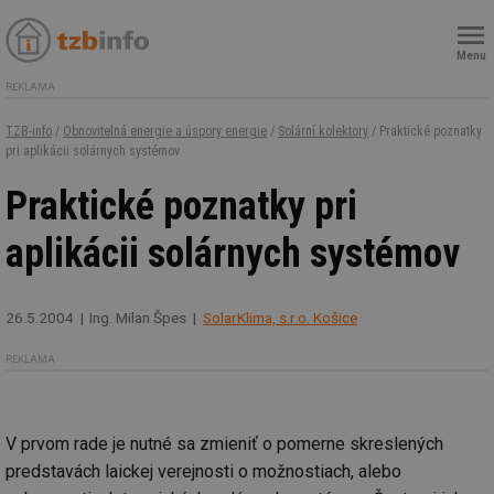
Menu
REKLAMA
TZB-info
/
Obnovitelná energie a úspory energie
/
Solární kolektory
/ Praktické poznatky
pri aplikácii solárnych systémov
Praktické poznatky pri
aplikácii solárnych systémov
26.5.2004
Ing. Milan Špes
SolarKlima, s.r.o. Košice
REKLAMA
V prvom rade je nutné sa zmieniť o pomerne skreslených
predstavách laickej verejnosti o možnostiach, alebo