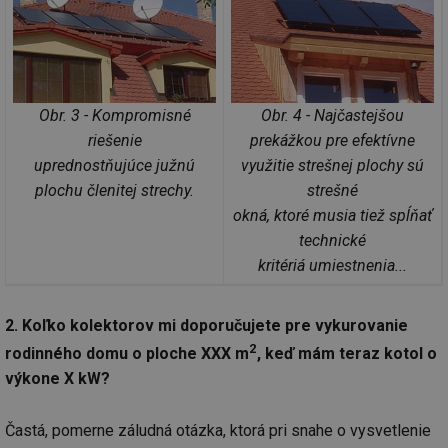
Obr. 3 - Kompromisné
Obr. 4 - Najčastejšou
riešenie
prekážkou pre efektívne
uprednostňujúce južnú
využitie strešnej plochy sú
plochu členitej strechy.
strešné
okná, ktoré musia tiež spĺňať
technické
kritériá umiestnenia...
2. Koľko kolektorov mi doporučujete pre vykurovanie
2
rodinného domu o ploche XXX m
, keď mám teraz kotol o
výkone X kW?
Častá, pomerne záludná otázka, ktorá pri snahe o vysvetlenie