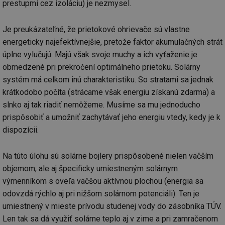
prestupmi cez izoláciu) je nezmysel.
Je preukázateľné, že prietokové ohrievače sú vlastne
energeticky najefektívnejšie, pretože faktor akumulačných strát
úplne vylučujú. Majú však svoje muchy a ich vyťaženie je
obmedzené pri prekročení optimálneho prietoku. Solárny
systém má celkom inú charakteristiku. So stratami sa jednak
krátkodobo počíta (strácame však energiu získanú zdarma) a
slnko aj tak riadiť nemôžeme. Musíme sa mu jednoducho
prispôsobiť a umožniť zachytávať jeho energiu vtedy, kedy je k
dispozícii.
Na túto úlohu sú solárne bojlery prispôsobené nielen väčším
objemom, ale aj špecificky umiestneným solárnym
výmenníkom s oveľa väčšou aktívnou plochou (energia sa
odovzdá rýchlo aj pri nižšom solárnom potenciáli). Ten je
umiestnený v mieste prívodu studenej vody do zásobníka TÚV.
Len tak sa dá využiť solárne teplo aj v zime a pri zamračenom