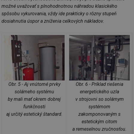
možné uvažovať s plnohodnotnou náhradou klasického
spôsobu vykurovania, vždy ide prakticky o rôzny stupeň
dosiahnutia úspor a zníženia celkových nákladov.
Obr. 5 - Aj vnútorné prvky
Obr. 6 - Príklad riešenia
solárneho systému
energetického uzla
by mali mať okrem dobrej
v strojovni so solárnym
funkčnosti
systémom
aj určitý estetický štandard.
zakomponovaným s
estetickým citom
a remeselnou zručnosťou.