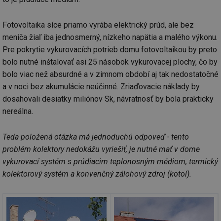
Fotovoltaika síce priamo vyrába elektrický prúd, ale bez
meniča žiaľ iba jednosmerný, nízkeho napätia a malého výkonu.
Pre pokrytie vykurovacích potrieb domu fotovoltaikou by preto
bolo nutné inštalovať asi 25 násobok vykurovacej plochy, čo by
bolo viac než absurdné a v zimnom období aj tak nedostatočné
a v noci bez akumulácie neúčinné. Zriaďovacie náklady by
dosahovali desiatky miliónov Sk, návratnosť by bola prakticky
nereálna.
Teda položená otázka má jednoduchú odpoveď - tento
problém kolektory nedokážu vyriešiť, je nutné mať v dome
vykurovací systém s prúdiacim teplonosným médiom, termický
kolektorový systém a konvenčný zálohový zdroj (kotol).