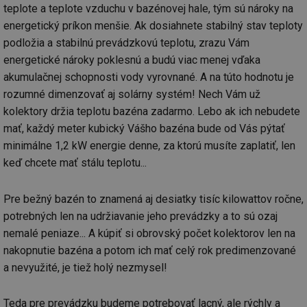
Co
teplote a teplote vzduchu v bazénovej hale, tým sú nároky na
Sc
energetický príkon menšie. Ak dosiahnete stabilný stav teploty
fu
sp
podložia a stabilnú prevádzkovú teplotu, zrazu Vám
id
elektro.tzb-
10 let
Te
energetické nároky poklesnú a budú viac menej vďaka
info.cz
co
po
akumulačnej schopnosti vody vyrovnané. A na túto hodnotu je
vy
rozumné dimenzovať aj solárny systém! Nech Vám už
se
kolektory držia teplotu bazéna zadarmo. Lebo ak ich nebudete
sid
kalkulator.tzb-
Zavřením
To
info.cz
prohlížeče
bě
mať, každý meter kubický Vášho bazéna bude od Vás pýtať
so
al
minimálne 1,2 kW energie denne, za ktorú musíte zaplatiť, len
na
so
keď chcete mať stálu teplotu...
re
pr
po
Pre bežný bazén to znamená aj desiatky tisíc kilowattov ročne,
sp
rel
potrebných len na udržiavanie jeho prevádzky a to sú ozaj
nemalé peniaze... A kúpiť si obrovský počet kolektorov len na
nakopnutie bazéna a potom ich mať celý rok predimenzované
a nevyužité, je tiež holý nezmysel!
Název
Provider
Provider
/
Doména
Vyprší
P
Název
/
Vyprší
Popis
c
.creative-serving.com
1 rok
T
Doména
Provider
Teda pre prevádzku budeme potrebovať lacný, ale rýchly a
co
Název
/
Vyprší
Popis