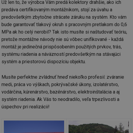
Už len to, že výrobca Vám predá kolektory drahšie, ako ich
predáva certifikovaným montážnikom, stojí za úvahu a
predovšetkým zbytočne strácate záruku na systém. Kto vám
Nezbytně nutné soubory
Výkonové soubory
bude garantovať tlakový okruh s pracovným pretlakom do 0,6
Soubory cílení
Funkční soubory
MPa ak ho celý nerobil? Tak isto musíte si naštudovať teóriu,
Nezařazené soubory
pretože montážne návody nie sú vôbec unifikované - každá
Nezbytně nutné soubory cookie umožňují základní
montáž je jedinečná prispôsobením použitých prvkov, trás,
funkce webových stránek, jako je přihlášení
systému riadenia a náväzností predovšetkým na stávajúci
uživatele a správa účtu. Webové stránky nelze bez
nezbytně nutných souborů cookie správně používat.
systém a priestorovú dispozíciu objektu.
Provider
/
Název
Vyprší
Po
Doména
Musíte perfektne zvládnuť hneď niekoľko profesií: zváranie
g_state
.forum.tzb-
Zavřením
Sl
medi, práca vo výškach, pokrývačské úkony, izolatérstvo,
info.cz
prohlížeče
př
po
vodárčina, kúrenárstvo, bazénárstvo, elektroinštalácia a aj
g_csrf_token
.forum.tzb-
Zavřením
Sl
systém riadenia. Ak Vás to neodradilo, veľa trpezlivosti a
info.cz
prohlížeče
př
úspechov pri realizácii!
po
id
konference.tzb-
1 rok
Te
info.cz
co
po
vy
se