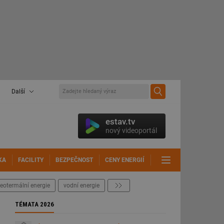
Další
estav.tv
nový videoportál
KA
FACILITY
BEZPEČNOST
CENY ENERGIÍ
DALŠÍ
eotermální energie
vodní energie
další
TÉMATA 2026