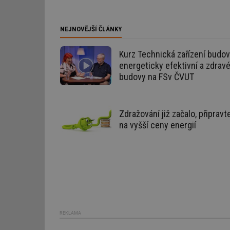
id
NEJNOVĚJŠÍ ČLÁNKY
_hjAbsoluteSession
Kurz Technická zařízení budov
energeticky efektivní a zdrav
id
budovy na FSv ČVUT
_hjIncludedInSessi
Zdražování již začalo, připravt
mv
na vyšší ceny energií
id
id
_hjFirstSeen
REKLAMA
id