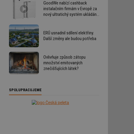
GoodWe nabízí cashback
instalačním firmám v Evropě za
nový ultratichý systém ukládání
energie
ERÚ usnadnil sdílení elektřiny.
Další změny ale budou potřeba
Ovlivňuje způsob zátopu
množství emitovaných
znečišťujících látek?
SPOLUPRACUJEME