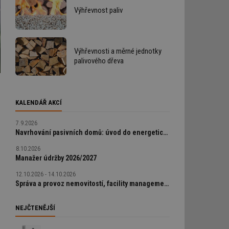
Výhřevnost paliv
Výhřevnosti a měrné jednotky
palivového dřeva
KALENDÁŘ AKCÍ
7.9.2026
Navrhování pasivních domů: úvod do energeticky úsporné výstavby
8.10.2026
Manažer údržby 2026/2027
12.10.2026 - 14.10.2026
Správa a provoz nemovitostí, facility management v praxi
NEJČTENĚJŠÍ