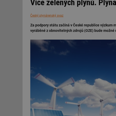
Více zelených plynů. Plyna
Český plynárenský svaz
Za podpory státu začíná v České republice výzkum 
vyráběné z obnovitelných zdrojů (OZE) bude možné u