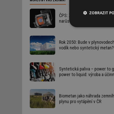
MOHLO BY VÁS ZAJÍMAT
ZOBRAZIT P
ČPS: Zájem o zemní plyn vidit
narůstá
Nezbytně nutn
soubory
Rok 2050: Bude v plynovodec
vodík nebo syntetický metan?
Nezbytně nutn
Syntetická paliva – power to g
power to liquid: výroba a účin
Nezbytně nutné soubo
stránky nelze bez ne
Název
Biometan jako náhrada zemní
g_state
plynu pro vytápění v ČR
g_csrf_token