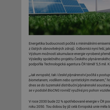
Energetika budoucnosti počítá s minimálními emisemi š
z čistých obnovitelných zdrojů. Odborníci nyní řeší, ja
Výzkum možností akumulace energie vyrobené přeměno
Výsledky společného projektu Českého plynárenského
podpořila Technologická agentura ČR téměř 5,5 mil. 
„
Jak evropské, tak i české plynárenství počítá s pos
biometanem, vodíkem nebo syntetickým metanem
,“ 
dnes se do tuzemské distribuční plynárenské soustavy v
se v podobě BioCNG rovněž využívá pro pohon vozide
V roce 2030 bude 22 % spotřebované energie v ČR poch
roku 2050. Tou dobou by již celá Evropská unie měla bý