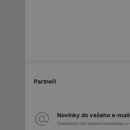
_hjIncludedInSessi
id
id
id
_hjIncludedInSessi
_dc_gtm_UA-590170
Partneři
id
Novinky do vašeho e-mail
_hjIncludedInSessi
Odebírejte náš týdenní newsletter a