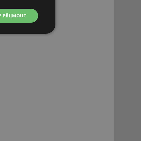
E PŘIJMOUT
Nezařazené
soubory
řazené soubory
 správa účtu. Webové