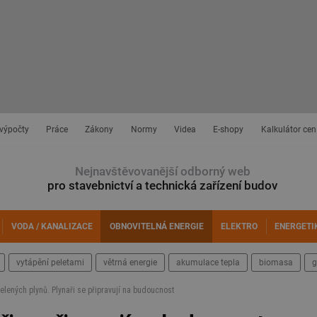
 výpočty
Práce
Zákony
Normy
Videa
E-shopy
Kalkulátor cen
Nejnavštěvovanější odborný web
pro stavebnictví a technická zařízení budov
VODA / KANALIZACE
OBNOVITELNÁ ENERGIE
ELEKTRO
ENERGETI
vytápění peletami
větrná energie
akumulace tepla
biomasa
g
elených plynů. Plynaři se připravují na budoucnost