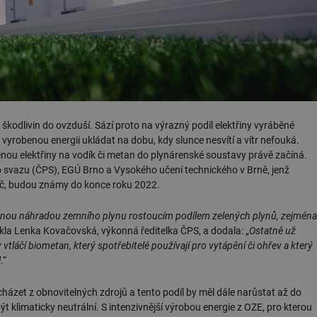
kodlivin do ovzduší. Sází proto na výrazný podíl elektřiny vyráběné
k vyrobenou energii ukládat na dobu, kdy slunce nesvítí a vítr nefouká.
u elektřiny na vodík či metan do plynárenské soustavy právě začíná.
 svazu (ČPS), EGÚ Brno a Vysokého učení technického v Brně, jenž
Kč, budou známy do konce roku 2022.
tupnou náhradou zemního plynu rostoucím podílem zelených plynů, zejména
řekla Lenka Kovačovská, výkonná ředitelka ČPS, a dodala: „
Ostatně už
tláčí biometan, který spotřebitelé používají pro vytápění či ohřev a který
l
.“
ázet z obnovitelných zdrojů a tento podíl by měl dále narůstat až do
t klimaticky neutrální. S intenzivnější výrobou energie z OZE, pro kterou