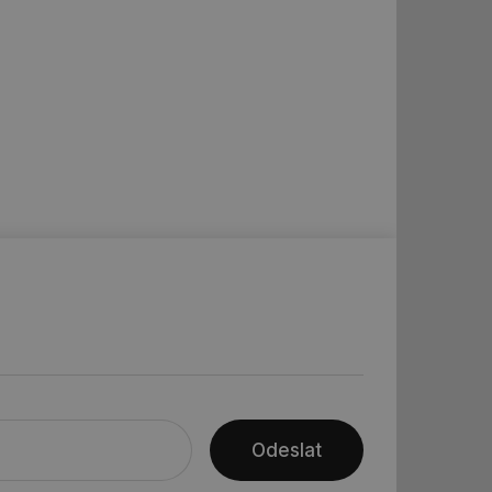
 informoval Hotjar
o vzorkování dat
šeho webu
ní session uživatele
ní session uživatele
ní session uživatele
 informoval Hotjar
o vzorkování dat
šeho webu
ům používajícím
skriptů a kódu na
at za nezbytně
sí fungovat správně.
aké identifikátorem
ní session uživatele
Odeslat
 informoval Hotjar
o vzorkování dat
šeho webu