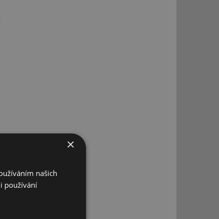
ž
×
Používáním našich
i používání