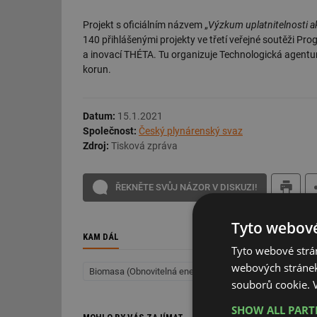
Projekt s oficiálním názvem „
Výzkum uplatnitelnosti 
140 přihlášenými projekty ve třetí veřejné soutěži 
a inovací THÉTA. Tu organizuje Technologická agentur
korun.
Datum:
15.1.2021
Společnost:
Český plynárenský svaz
Zdroj:
Tisková zpráva
ŘEKNĚTE SVŮJ NÁZOR V DISKUZI!
Tyto webové
KAM DÁL
Tyto webové strán
webových stránek
Biomasa (Obnovitelná energie)
Vytápění
Obnovitel
souborů cookie.
SHOW ALL PAR