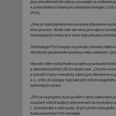
jsou charakteristické výkyvy související se změnami p
A právě efektivní řešení pro uskladnění energie z OZE 
(P2G).
„
Dnes je česká plynárenská soustava připravena na pře
dvou procent. Studie nám ale mimo jiné odpoví na otáz
technologické změny by k tomu byly případně potřeba
Technologie P2G funguje na principu přeměny elektrick
distribuční plynárenské soustavy nebo uskladnit v p
Hlavním cílem výzkumného projektu je posoudit konkr
a dekarbonizačních cílů Evropské unie. „
Chceme rovněž
a vytvořit k tomu metodický nástroj pro Ministerstvo
a.s., s tím, že výstupy mají také plnit roli strategick
technických norem.
„
ČPS se na projektu bude podílet v rámci odborného po
soustavě včetně analýzy připravenosti na nové plyny 
L. Kovačovská a zdůraznila, že při udržení stávajícíh
budoucnosti bez P2G neobejde.