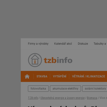
Firmy a výrobky
Kalendář akcí
Diskuze
Tabulky a
STAVBA
VYTÁPĚNÍ
VĚTRÁNÍ / KLIMATIZACE
fotovoltaika
akumulace elektřiny
solární kolektory
TZB-info
/
Obnovitelná energie a úspory energie
/
Biomasa
/ Více z