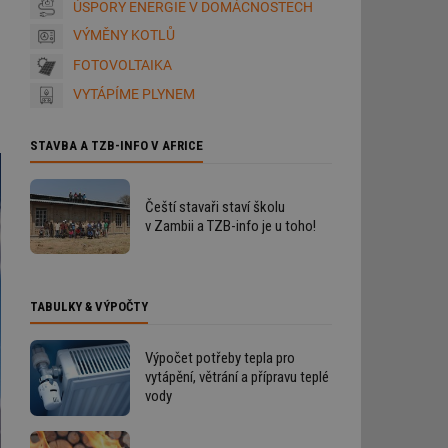
ÚSPORY ENERGIE V DOMÁCNOSTECH
VÝMĚNY KOTLŮ
FOTOVOLTAIKA
VYTÁPÍME PLYNEM
STAVBA A TZB-INFO V AFRICE
Čeští stavaři staví školu
v Zambii a TZB-info je u toho!
TABULKY & VÝPOČTY
Výpočet potřeby tepla pro
vytápění, větrání a přípravu teplé
vody