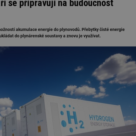
ři se připravují na budoucnost
možností akumulace energie do plynovodů. Přebytky čisté energie
kládat do plynárenské soustavy a znovu je využívat.