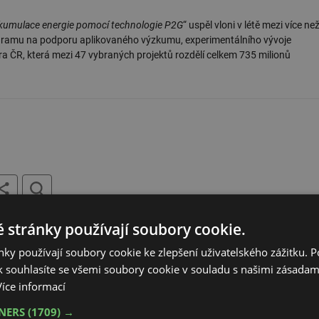
akumulace energie pomocí technologie P2G
“ uspěl vloni v létě mezi více ne
Programu na podporu aplikovaného výzkumu, experimentálního vývoje
a ČR, která mezi 47 vybraných projektů rozdělí celkem 735 milionů
tisk
hledat
 stránky používají soubory cookie.
ky používají soubory cookie ke zlepšení uživatelského zážitku. 
 souhlasíte se všemi soubory cookie v souladu s našimi zásadam
ná energie
Akumulace elektřiny (Obnovitelná energie)
Energetika
Více informací
TNERS
(1709) →