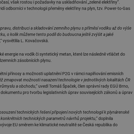
očasí, však rostou i požadavky na uskladňování „zelené elektřiny“.
vidí odborníci v technologii přeměny elektřiny na plyn, tzv. Power-to-Gas
pravu, distribuci a skladování zemního plynu s příměsí vodíku až do výše
ku, o kolik můžeme tento podíl do budoucna ještě zvýšit a jaké
,“ vysvětlila L. Kovačovská.
é energie na vodík či syntetický metan, které lze následně vtláčet do
odzemních zásobnících plynu.
étní přínosy a možnosti uplatnění P2G v rámci naplňování emisních
 zmapovat možnosti nasazení technologie v jednotlivých lokalitách ČR
 průmyslu a obchodu
,“ uvedl Tomáš Špaček, člen správní rady EGÚ Brno,
ého dokumentu pro tvorbu legislativních úprav souvisejících zákonů a úprav
souzení technických řešení připojení nových technologií k plynárenské
a konkrétních technických parametrů návrhů projektu
,“ doplnila
o vývoje EU směrem ke klimatické neutralitě se Česká republika do