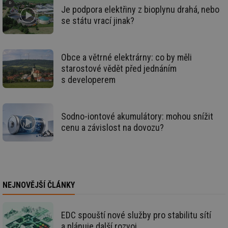
za
Je podpora elektřiny z bioplynu drahá, nebo
vz
de
se státu vrací jinak?
de
re
we
mv
2 měsíce 4
Te
Airtable
Obce a větrné elektrárny: co by měli
týdny
co
.tzb-info.cz
po
starostové vědět před jednáním
sl
s developerem
už
int
vý
vl
po
Sodno-iontové akumulátory: mohou snížit
Air
us
cenu a závislost na dovozu?
už
pr
int
tě
id
vytapeni.tzb-
10 let
Te
info.cz
co
po
NEJNOVĚJŠÍ ČLÁNKY
vy
se
id
stavba.tzb-
10 let
Te
EDC spouští nové služby pro stabilitu sítí
info.cz
co
po
a plánuje další rozvoj