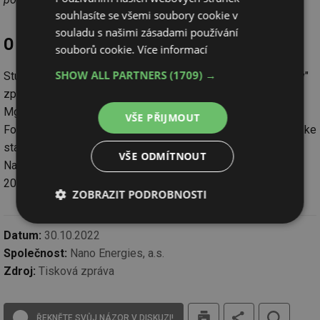
souhlasíte se všemi soubory cookie v
souladu s našimi zásadami používání
O studii:
souborů cookie.
Více informací
SHOW ALL PARTNERS
(1709) →
Studii „Flexibilitou ke snížení potřeby kapacity fosilních paliv"
zpracoval tým analytiků Nano Energies pod vedením
Mgr. Prokopa Čecha, LLM a za podpory European Climate
VŠE PŘIJMOUT
Foundation v prvním pololetí roku 2022. Celá verze studie je ke
stažení
v angličtině ZDE
.
Shrnutí a hlavní závěry najdete ZDE
.
VŠE ODMÍTNOUT
Navazuje na studii britského think-tanku Ember z listopadu
2020
Česko bez uhlí od 2030
.
ZOBRAZIT PODROBNOSTI
Nezbytně
Výkonové
Soubory
Datum:
30.10.2022
nutné
soubory
cílení
soubory
Společnost:
Nano Energies, a.s.
Zdroj:
Tisková zpráva
Funkční soubory
Nezařazené
tisk
soubory
ŘEKNĚTE SVŮJ NÁZOR V DISKUZI!