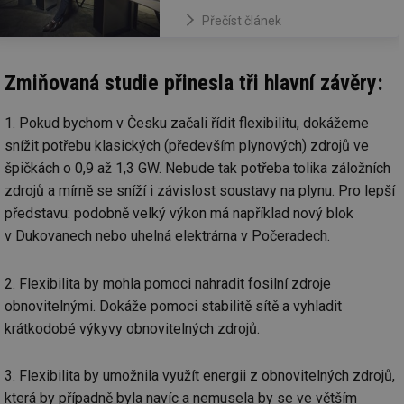
Přečíst článek
Zmiňovaná studie přinesla tři hlavní závěry:
1. Pokud bychom v Česku začali řídit flexibilitu, dokážeme
snížit potřebu klasických (především plynových) zdrojů ve
špičkách o 0,9 až 1,3 GW. Nebude tak potřeba tolika záložních
zdrojů a mírně se sníží i závislost soustavy na plynu. Pro lepší
představu: podobně velký výkon má například nový blok
v Dukovanech nebo uhelná elektrárna v Počeradech.
2. Flexibilita by mohla pomoci nahradit fosilní zdroje
obnovitelnými. Dokáže pomoci stabilitě sítě a vyhladit
krátkodobé výkyvy obnovitelných zdrojů.
3. Flexibilita by umožnila využít energii z obnovitelných zdrojů,
která by případně byla navíc a nemusela by se ve větším