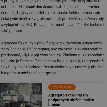
v průmyslu lze najít v řízení elektrických pecí při výrobě oceli
nebo skla. Na straně domácností nabízejí flexibilitu tepelná
čerpadla, bojlery nebo třeba elektroauta. Sektor domácností
čeká ještě delší rozvoj, ale potenciál především v ohřevu vody
a vytápění je veliký. Rozvoj elektromobility může elektrické sítí
také pomoci.
Agregace flexibility v praxi funguje tak, že výkon jednotlivých
zdrojů na dálku řídí agregátor, aby zákazníci elektřinu odebírali
přednostně, když je její cena nejnižší. Zkušenosti ze západních
trhů jako je Británie, Francie nebo Belgie ukazují, že agregátoři
flexibility dokáží nahradit fosilní elektrárny a umožňují přechod
k digitální a udržitelné energetice.
Přečtěte si také
Agregátoři otevírají trh
podpůrných služeb malým
hráčům