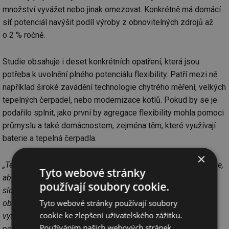
množství vyvážet nebo jinak omezovat. Konkrétně má domácí
síť potenciál navýšit podíl výroby z obnovitelných zdrojů až
o 2 % ročně.
Studie obsahuje i deset konkrétních opatření, která jsou
potřeba k uvolnění plného potenciálu flexibility. Patří mezi ně
například široké zavádění technologie chytrého měření, velkých
tepelných čerpadel, nebo modernizace kotlů. Pokud by se je
podařilo splnit, jako první by agregace flexibility mohla pomoci
průmyslu a také domácnostem, zejména těm, které využívají
baterie a tepelná čerpadla.
×
„Teď je ten čas, kdy bychom měli přemýšlet o tom, jak chceme,
Tyto webové stránky
aby fungovala naše energetická síť, jaký má být mix jejího
používají soubory cookie.
složení. Agregace flexibility může akcelerovat růst
Tyto webové stránky používají soubory
obnovitelných zdrojů, pomoci stabilitě sítě a umožnit větší
cookie ke zlepšení uživatelského zážitku.
využití levné energie, kterou bychom jinak třeba vyvezli. Její
Používáním našich webových stránek
potenciál je velký,”
uzavírá Prokop Čech.