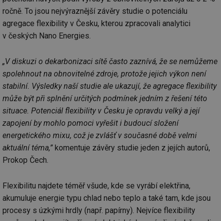
ročně. To jsou nejvýraznější závěry studie o potenciálu
agregace flexibility v Česku, kterou zpracovali analytici
v českých Nano Energies.
„V diskuzi o dekarbonizaci sítě často zaznívá, že se nemůžeme
spolehnout na obnovitelné zdroje, protože jejich výkon není
stabilní. Výsledky naší studie ale ukazují, že agregace flexibility
může být při splnění určitých podmínek jedním z řešení této
situace. Potenciál flexibility v Česku je opravdu velký a její
zapojení by mohlo pomoci vyřešit i budoucí složení
energetického mixu, což je zvlášť v současné době velmi
aktuální téma,”
komentuje závěry studie jeden z jejích autorů,
Prokop Čech.
Flexibilitu najdete téměř všude, kde se vyrábí elektřina,
akumuluje energie typu chlad nebo teplo a také tam, kde jsou
procesy s úzkými hrdly (např. papírny). Nejvíce flexibility