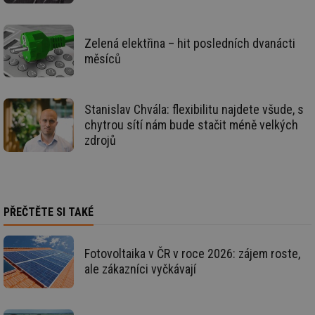
id
konference.tzb-
1 rok
Te
info.cz
co
po
vy
Zelená elektřina – hit posledních dvanácti
se
měsíců
_hjAbsoluteSessionInProgress
29 minut
So
Hotjar Ltd
59 sekund
na
.tzb-info.cz
ab
sl
Stanislav Chvála: flexibilitu najdete všude, s
ce
pr
chytrou sítí nám bude stačit méně velkých
poč
zdrojů
Ne
žá
id
in
id
vetrani.tzb-
10 let
Te
info.cz
co
po
PŘEČTĚTE SI TAKÉ
vy
se
_hjIncludedInSessionSample
1 minuta
Te
Hotjar Ltd
Fotovoltaika v ČR v roce 2026: zájem roste,
59 sekund
co
elektro.tzb-
ale zákazníci vyčkávají
na
info.cz
ab
Ho
zd
ná