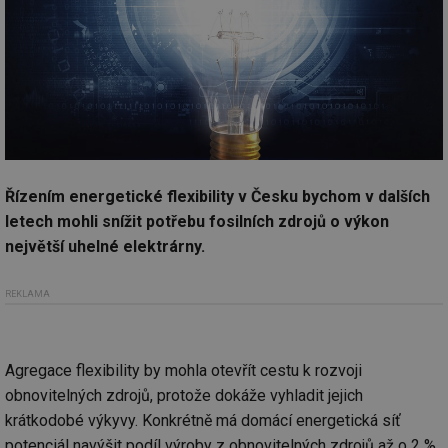
Řízením energetické flexibility v Česku bychom v dalších
letech mohli snížit potřebu fosilních zdrojů o výkon
největší uhelné elektrárny.
REKLAMA
Agregace flexibility by mohla otevřít cestu k rozvoji
obnovitelných zdrojů, protože dokáže vyhladit jejich
krátkodobé výkyvy. Konkrétně má domácí energetická síť
potenciál navýšit podíl výroby z obnovitelných zdrojů až o 2 %