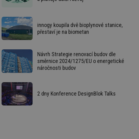
vy
se
_hjFirstSeen
29 minut
So
Hotjar Ltd
59 sekund
na
.tzb-info.cz
innogy koupila dvě bioplynové stanice,
ab
sl
přestaví je na biometan
ce
pr
poč
Ne
žá
Návrh Strategie renovací budov dle
id
in
směrnice 2024/1275/EU o energetické
náročnosti budov
id
forum.tzb-
1 rok
Te
info.cz
co
po
vy
se
2 dny Konference DesignBlok Talks
_hjIncludedInSessionSample
1 minuta
Te
Hotjar Ltd
59 sekund
co
vetrani.tzb-
na
info.cz
ab
Ho
zd
ná
za
vz
de
de