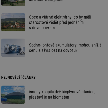
id
vetrani.tzb-
10 let
Te
info.cz
co
po
vy
Obce a větrné elektrárny: co by měli
se
starostové vědět před jednáním
_hjIncludedInSessionSample
1 minuta
Te
Hotjar Ltd
s developerem
59 sekund
co
elektro.tzb-
na
info.cz
ab
Ho
zd
Sodno-iontové akumulátory: mohou snížit
ná
cenu a závislost na dovozu?
za
vz
de
de
re
we
mv
2 měsíce 4
Te
Airtable
NEJNOVĚJŠÍ ČLÁNKY
týdny
co
.tzb-info.cz
po
sl
už
int
innogy koupila dvě bioplynové stanice,
vý
přestaví je na biometan
vl
po
Air
us