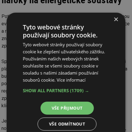
nároky na energetické soustavy
Potřeba modernizace platformy souvisela s rychlou proměnou
×
evropské energetiky. Rozvoj obnovitelných zdrojů, digitalizace
Tyto webové stránky
a rostoucí propojení evropských energetických soustav
používají soubory cookie.
znamenají obrovský nárůst objemu dat i nároků na jejich
Tyto webové stránky používají soubory
zpracování a dostupnost.
cookie ke zlepšení uživatelského zážitku.
Používáním našich webových stránek
Společnost Unicorn proto realizovala kompletní transformaci
souhlasíte se všemi soubory cookie v
platformy a vytvořila nový technologický základ připravený na
souladu s našimi zásadami používání
budoucí rozvoj evropského trhu s elektřinou. Platforma dnes
souborů cookie.
Více informací
podporuje cca 100 poskytovatelů dat, využívá ji přes 90 000
SHOW ALL PARTNERS
(1709) →
registrovaných uživatelů a každý den zpracuje stovky tisíc
zpráv a desítky milionů API požadavků. To z ní činí jednu z
klíčových datových infrastruktur evropské energetiky.
VŠE PŘIJMOUT
Jednou z největších výzev projektu bylo zajistit přechod na
VŠE ODMÍTNOUT
nové řešení bez omezení dostupnosti dat. Vzhledem k tomu,