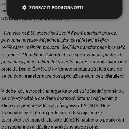
že platforma představuje důležitou součást evropské
ZOBRAZIT PODROBNOSTI
energetické infrastruktury, nebylo možné přistoupit k
jednorázovému přepnutí systému.
Nezbytně
Výkonové
Soubory
nutné
soubory
cílení
soubory
“Tým více než 60 specialistů zvolil řízený paralelní provoz,
postupné nasazování jednotlivých částí řešení a jejich
ověřování v reálném provozu. Součástí transformace byla také
Funkční soubory
Nezařazené
migrace 72,8 milionu dokumentů se špičkovou propustností
soubory
přesahující jeden milion dokumentů denně,”
upřesnil náročnost
projektu Daniel Ševčík. Díky tomuto přístupu zůstala data po
celou dobu transformace dostupná uživatelům bez přerušení.
V době, kdy evropská energetika prochází zásadní proměnou,
Nezbytně nutné soubory
Výkonové soubory
se důvěryhodná a otevřeně dostupná data stávají jedním z
Soubory cílení
Funkční soubory
klíčových předpokladů jejího fungování. ENTSO-E New
Transparency Platform proto nepředstavuje pouze
Nezařazené soubory
technologický projekt, ale také důležitý nástroj pro posilování
Nezbytně nutné soubory cookie umožňují základní
transparentnosti, důvěry a efektivity evropského
funkce webových stránek, jako je přihlášení