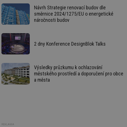
už
Návrh Strategie renovací budov dle
pr
int
směrnice 2024/1275/EU o energetické
tě
náročnosti budov
id
vytapeni.tzb-
10 let
Te
info.cz
co
po
vy
se
2 dny Konference DesignBlok Talks
id
stavba.tzb-
10 let
Te
info.cz
co
po
vy
se
Výsledky průzkumu k ochlazování
_hjFirstSeen
29 minut
So
Hotjar Ltd
městského prostředí a doporučení pro obce
59 sekund
na
.tzb-info.cz
a města
ab
sl
ce
pr
poč
Ne
žá
id
in
id
forum.tzb-
1 rok
Te
info.cz
co
REKLAMA