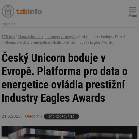
Menu
REKLAMA
TZB-info
/
Obnovitelná energie a úspory energie
/ Český Unicorn boduje v Evropě.
Platforma pro data o energetice ovládla prestižní Industry Eagles Awards
Český Unicorn boduje v
Evropě. Platforma pro data o
energetice ovládla prestižní
Industry Eagles Awards
21.6.2026
Unicorn
SPONZOROVÁNO