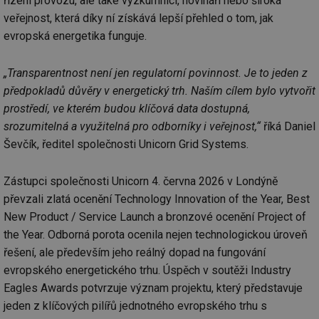
řízení provozu, ale také výzkumníci, novináři nebo široká
veřejnost, která díky ní získává lepší přehled o tom, jak
evropská energetika funguje.
„Transparentnost není jen regulatorní povinnost. Je to jeden z
předpokladů důvěry v energetický trh. Naším cílem bylo vytvořit
prostředí, ve kterém budou klíčová data dostupná,
srozumitelná a využitelná pro odborníky i veřejnost,“
říká Daniel
Ševčík, ředitel společnosti Unicorn Grid Systems.
Zástupci společnosti Unicorn 4. června 2026 v Londýně
převzali zlatá ocenění Technology Innovation of the Year, Best
New Product / Service Launch a bronzové ocenění Project of
the Year. Odborná porota ocenila nejen technologickou úroveň
řešení, ale především jeho reálný dopad na fungování
evropského energetického trhu. Úspěch v soutěži Industry
Eagles Awards potvrzuje význam projektu, který představuje
jeden z klíčových pilířů jednotného evropského trhu s