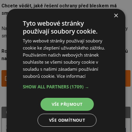
Chcete vědět, jaké řešení ochrany před bleskem má
smysl právě pro váš objekt?
×
Tyto webové stránky
Navrhneme řešení, které bude technicky správné, ekonomicky
používají soubory cookie.
smysluplné a vhodné k realizaci.
Tyto webové stránky používají soubory
cookie ke zlepšení uživatelského zážitku.
Rozhodující není cena projektu, materiál ani počet vodičů
Používáním našich webových stránek
na střeše, ale správně navržený projekt.
souhlasíte se všemi soubory cookie v
souladu s našimi zásadami používání
souborů cookie.
Více informací
Projekt hromosvodu - návrh a výpočet ochrany před
bleskem
SHOW ALL PARTNERS
(1709) →
VŠE PŘIJMOUT
Gridengi s.r.o.
VŠE ODMÍTNOUT
Jsme nezávislá projekční
firma. Zajišťujeme