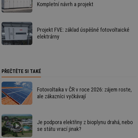
Kompletní návrh a projekt
nezbytně nutných souborů cookie správně používat.
Provider
/
Název
Vyprší
Po
Doména
g_state
.forum.tzb-
Zavřením
Sl
Projekt FVE: základ úspěšné fotovoltaické
info.cz
prohlížeče
př
elektrárny
po
g_csrf_token
.forum.tzb-
Zavřením
Sl
info.cz
prohlížeče
př
po
id
konference.tzb-
1 rok
Te
info.cz
co
PŘEČTĚTE SI TAKÉ
po
vy
se
Fotovoltaika v ČR v roce 2026: zájem roste,
_hjAbsoluteSessionInProgress
29 minut
So
Hotjar Ltd
59 sekund
na
.tzb-info.cz
ale zákazníci vyčkávají
ab
sl
ce
pr
poč
Ne
Je podpora elektřiny z bioplynu drahá, nebo
žá
id
se státu vrací jinak?
in