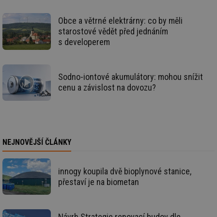
id
vetrani.tzb-
10 let
Te
info.cz
co
po
Obce a větrné elektrárny: co by měli
vy
starostové vědět před jednáním
se
s developerem
_hjIncludedInSessionSample
1 minuta
Te
Hotjar Ltd
59 sekund
co
elektro.tzb-
na
info.cz
ab
Ho
Sodno-iontové akumulátory: mohou snížit
zd
cenu a závislost na dovozu?
ná
za
vz
de
de
re
we
NEJNOVĚJŠÍ ČLÁNKY
mv
2 měsíce 4
Te
Airtable
týdny
co
.tzb-info.cz
po
sl
už
innogy koupila dvě bioplynové stanice,
int
přestaví je na biometan
vý
vl
po
Air
us
Návrh Strategie renovací budov dle
už