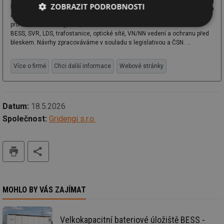
ZOBRAZIT PODROBNOSTI
kompletní projektovou
dokumentaci a inženýring
pro větrné elektrárny, FVE,
Nezbytně
Výkonové
Soubory
BESS, SVR, LDS, trafostanice, optické sítě, VN/NN vedení a ochranu před
nutné
soubory
cílení
bleskem. Návrhy zpracováváme v souladu s legislativou a ČSN. ...
soubory
Více o firmě
Chci další informace
Webové stránky
Funkční soubory
Nezařazené
soubory
Datum:
18.5.2026
Společnost:
Gridengi s.r.o.
tisk
Nezbytně nutné soubory
Výkonové soubory
Soubory cílení
Funkční soubory
MOHLO BY VÁS ZAJÍMAT
Nezařazené soubory
Nezbytně nutné soubory cookie umožňují základní
funkce webových stránek, jako je přihlášení
Velkokapacitní bateriové úložiště BESS -
uživatele a správa účtu. Webové stránky nelze bez