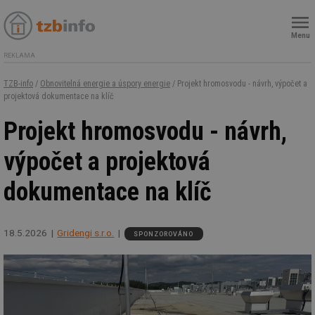
Menu
REKLAMA
TZB-info
/
Obnovitelná energie a úspory energie
/ Projekt hromosvodu - návrh, výpočet a
projektová dokumentace na klíč
Projekt hromosvodu - návrh,
výpočet a projektová
dokumentace na klíč
18.5.2026
Gridengi s.r.o.
SPONZOROVÁNO