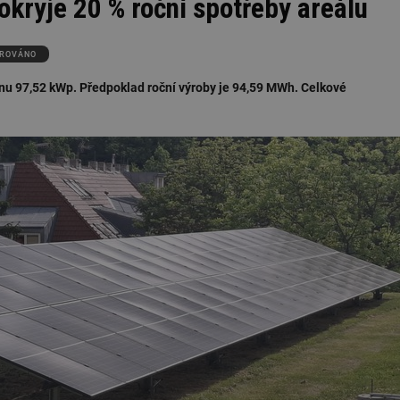
kryje 20 % roční spotřeby areálu
ROVÁNO
u 97,52 kWp. Předpoklad roční výroby je 94,59 MWh. Celkové