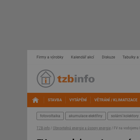
Firmy a výrobky
Kalendář akcí
Diskuze
Tabulky a
STAVBA
VYTÁPĚNÍ
VĚTRÁNÍ / KLIMATIZACE
fotovoltaika
akumulace elektřiny
solární kolektory
TZB-info
/
Obnovitelná energie a úspory energie
/ FV na vodojemu L