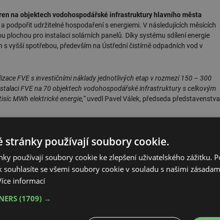
ráren na objektech vodohospodářské infrastruktury hlavního města
 a podpořit udržitelné hospodaření s energiemi. V následujících měsících
nou plochou pro instalaci solárních panelů. Díky systému sdílení energie
s vyšší spotřebou, především na Ústřední čistírně odpadních vod v
lizace FVE s investičními náklady jednotlivých etap v rozmezí 150 – 300
nstalaci FVE na 70 objektech vodohospodářské infrastruktury s celkovým
síc MWh elektrické energie,“
uvedl Pavel Válek, předseda představenstva
 stránky používají soubory cookie.
ky používají soubory cookie ke zlepšení uživatelského zážitku. 
 souhlasíte se všemi soubory cookie v souladu s našimi zásadam
Více informací
TNERS
(1709) →