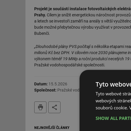
Projekt je součástí instalace fotovoltaických elekt
Prahy.
Cílem je snížit energetickou náročnost provozů
a letech se investoři zaměří na areály s větší využitel
bude možné přebytečnou výrobu využívat v provozech 
Bubenči.
„Dlouhodobé plány PVS počítají s několika etapami rea
milionů Kč bez DPH. V cílovém roce 2030 plánujeme i
výkonem téměř 19 MWp a roční produkcí necelých 19 ti
Pražské vodohospodářské společnosti.
Tyto webové
Datum:
15.5.2026
Společnost:
Pražské vodovody a kanalizace, a.s.
Tyto webové strán
webových stránek
tisk
souborů cookie.
SHOW ALL PAR
NEJNOVĚJŠÍ ČLÁNKY