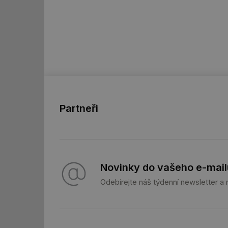
_hjAbsoluteSession
id
_hjIncludedInSessi
mv
Partneři
id
id
Novinky do vašeho e-mail
Odebírejte náš týdenní newsletter a
_hjFirstSeen
id