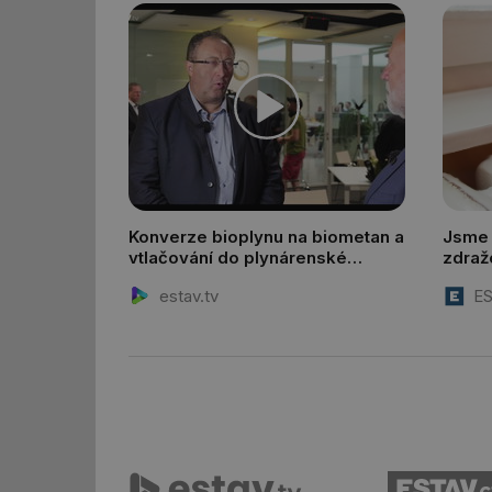
_hjIncludedInSessi
id
id
id
_hjIncludedInSessi
Konverze bioplynu na biometan a
Jsme 
vtlačování do plynárenské
zdraž
_dc_gtm_UA-590170
distribuční soustavy
zvýšil
estav.tv
ES
id
_hjIncludedInSessi
_hjIncludedInSessi