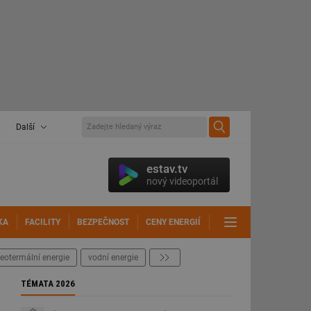
Další
estav.tv
nový videoportál
KA
FACILITY
BEZPEČNOST
CENY ENERGIÍ
DALŠÍ
eotermální energie
vodní energie
další
TÉMATA 2026