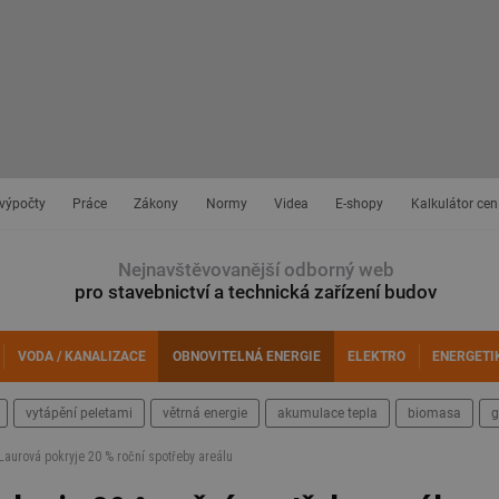
 výpočty
Práce
Zákony
Normy
Videa
E-shopy
Kalkulátor cen
Nejnavštěvovanější odborný web
pro stavebnictví a technická zařízení budov
VODA / KANALIZACE
OBNOVITELNÁ ENERGIE
ELEKTRO
ENERGETI
vytápění peletami
větrná energie
akumulace tepla
biomasa
g
aurová pokryje 20 % roční spotřeby areálu