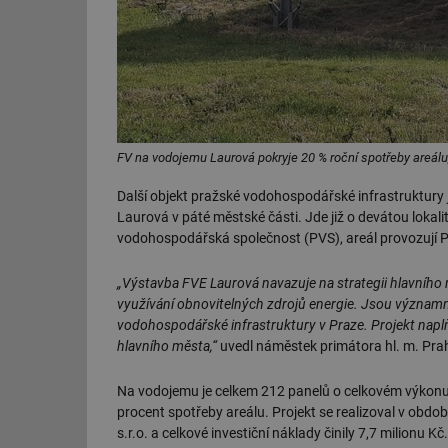
FV na vodojemu Laurová pokryje 20 % roční spotřeby areálu,
Další objekt pražské vodohospodářské infrastruktury 
Laurová v páté městské části. Jde již o devátou lokal
vodohospodářská společnost (PVS), areál provozují 
„Výstavba FVE Laurová navazuje na strategii hlavního 
využívání obnovitelných zdrojů energie. Jsou význam
vodohospodářské infrastruktury v Praze. Projekt naplňu
hlavního města,“
uvedl náměstek primátora hl. m. Prah
Na vodojemu je celkem 212 panelů o celkovém výkonu 
procent spotřeby areálu. Projekt se realizoval v obd
s.r.o. a celkové investiční náklady činily 7,7 milionu Kč.