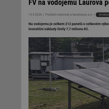
FV na vodojemu Laurová po
15.5.2026
Pražské vodovody a kanalizace, a.s.
SPONZO
Na vodojemu je celkem 212 panelů o celkovém výkon
investiční náklady činily 7,7 milionu Kč.