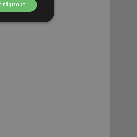
E PŘIJMOUT
Nezařazené
soubory
řazené soubory
 správa účtu. Webové
ní session uživatele