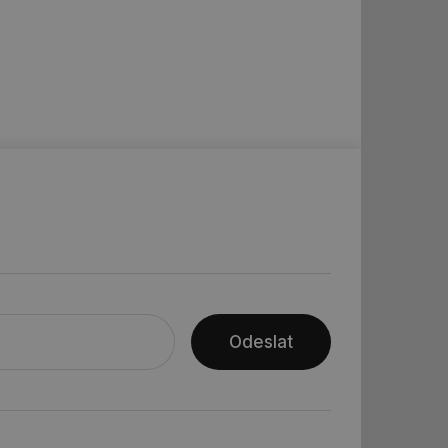
ar mohl sledovat
 relací. Neobsahuje
ní session uživatele
 informoval Hotjar
o vzorkování dat
šeho webu
vání uživatelských
ledů Airtable, k
rakcí v těchto
ní session uživatele
ní session uživatele
Odeslat
ar mohl sledovat
 relací. Neobsahuje
ní session uživatele