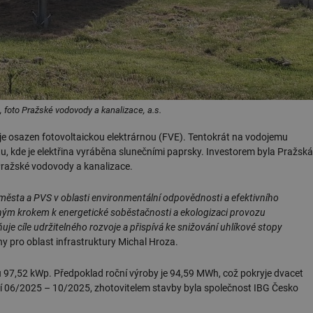
 foto Pražské vodovody a kanalizace, a.s.
je osazen fotovoltaickou elektrárnou (FVE). Tentokrát na vodojemu
itu, kde je elektřina vyráběna slunečními paprsky. Investorem byla Pražská
Pražské vodovody a kanalizace.
města a PVS v oblasti environmentální odpovědnosti a efektivního
ným krokem k energetické soběstačnosti a ekologizaci provozu
je cíle udržitelného rozvoje a přispívá ke snižování uhlíkové stopy
y pro oblast infrastruktury Michal Hroza.
97,52 kWp. Předpoklad roční výroby je 94,59 MWh, což pokryje dvacet
obí 06/2025 – 10/2025, zhotovitelem stavby byla společnost IBG Česko