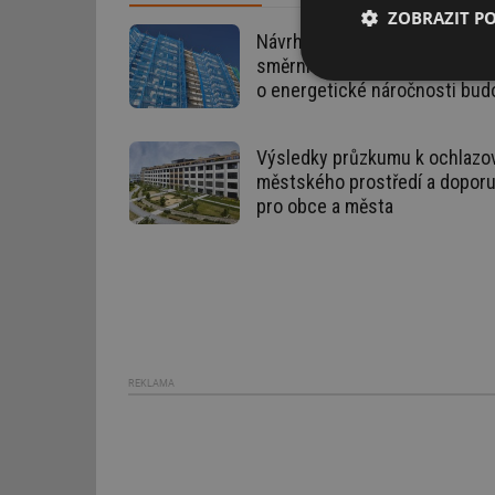
ZOBRAZIT P
Návrh Strategie renovací budo
směrnice 2024/1275/EU
Nezbytně nutn
o energetické náročnosti bud
soubory
Výsledky průzkumu k ochlazo
městského prostředí a dopor
pro obce a města
Nezbytně nutn
Nezbytně nutné soubo
stránky nelze bez ne
Název
REKLAMA
g_state
g_csrf_token
id