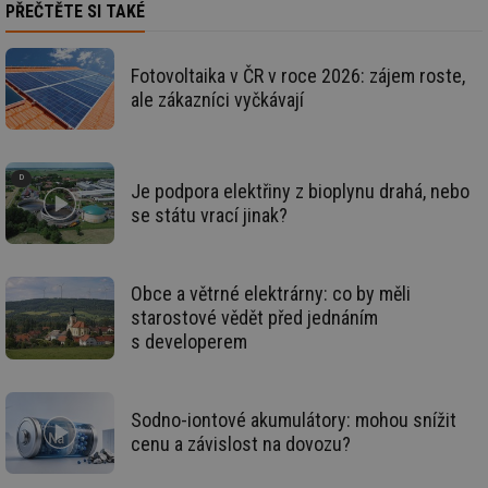
PŘEČTĚTE SI TAKÉ
Soubory cílení
Funkční soubory
Nezařazené soubory
Fotovoltaika v ČR v roce 2026: zájem roste,
Nezbytně nutné soubory cookie umožňují základní
ale zákazníci vyčkávají
funkce webových stránek, jako je přihlášení
uživatele a správa účtu. Webové stránky nelze bez
nezbytně nutných souborů cookie správně používat.
Provider
/
Název
Vyprší
Po
Je podpora elektřiny z bioplynu drahá, nebo
Doména
se státu vrací jinak?
g_state
.forum.tzb-
Zavřením
Sl
info.cz
prohlížeče
př
po
g_csrf_token
.forum.tzb-
Zavřením
Sl
Obce a větrné elektrárny: co by měli
info.cz
prohlížeče
př
starostové vědět před jednáním
po
s developerem
id
konference.tzb-
1 rok
Te
info.cz
co
po
vy
se
Sodno-iontové akumulátory: mohou snížit
_hjAbsoluteSessionInProgress
29 minut
So
Hotjar Ltd
cenu a závislost na dovozu?
59 sekund
na
.tzb-info.cz
ab
sl