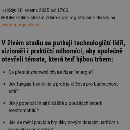
📅
Kdy:
28. května 2025 od 17:00
🌐
Kde:
Online stream zdarma pro registrované diváky na
www.energytalk.cz
V živém studiu se potkají technologičtí lídři,
vizionáři i praktičtí odborníci, aby společně
otevřeli témata, která teď hýbou trhem:
Co přesně znamená chytré řízení energie?
Jak funguje flexibilita a proč je klíčová pro budoucnost
sítě?
Jaký potenciál mají úložiště z použitých baterií
elektromobilů?
Jak se mění pravidla hry díky novým dotacím, tarifům a
komunitní energetice?