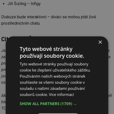
Jiří Šizling – Infigy
Diskuze bude interaktivní – diváci se mohou ptát živě
prostřednictvím chatu.
Citace Jiří Šizling:
×
Tyto webové stránky
Jelikož se celý svět přesouvá do virtuálního světa, chtěli jsme
používají soubory cookie.
za Infigy přinést plnohodnotnou konferenci včetně prezentace
produktů. Jedná se o unikátní spojení online konference a
Tyto webové stránky používají soubory
prezentace moderních technologií na webu. Všichni partneři
cookie ke zlepšení uživatelského zážitku.
Používáním našich webových stránek
jsou ryze české, kvalitní a velmi progresivní firmy. Všechny
souhlasíte se všemi soubory cookie v
osobně známe a máme je detailně prověřené.
souladu s našimi zásadami používání
souborů cookie.
Více informací
Akce je pro odbornou veřejnost i pro majitele nemovitostí, kteří
hledají moderní a udržitelné technologie. Na akci jsou také
SHOW ALL PARTNERS
(1709) →
TOP instalační firmy, které tyto technologie instalují.