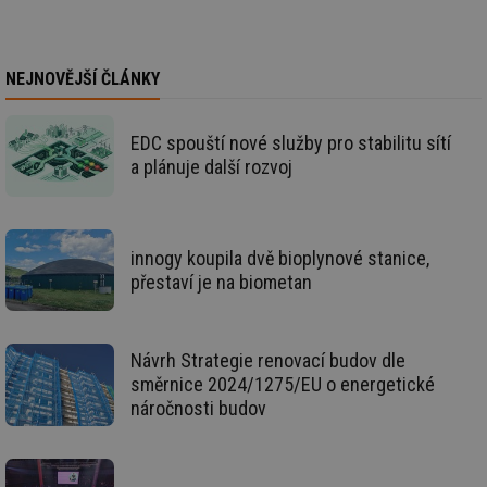
ce
pr
poč
Ne
žá
NEJNOVĚJŠÍ ČLÁNKY
id
in
id
vetrani.tzb-
10 let
Te
EDC spouští nové služby pro stabilitu sítí
info.cz
co
a plánuje další rozvoj
po
vy
se
_hjIncludedInSessionSample
1 minuta
Te
Hotjar Ltd
59 sekund
co
elektro.tzb-
innogy koupila dvě bioplynové stanice,
na
info.cz
ab
přestaví je na biometan
Ho
zd
ná
za
vz
Návrh Strategie renovací budov dle
de
de
směrnice 2024/1275/EU o energetické
re
náročnosti budov
we
mv
2 měsíce 4
Te
Airtable
týdny
co
.tzb-info.cz
po
sl