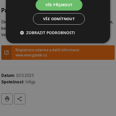
VŠE PŘIJMOUT
Partneři akce:
VŠE ODMÍTNOUT
Delta Green, Fenix Group, Geosun, Acond, DZ Dražice, EVmate,
bezDodavatele, Green force, Viapower, Nemakej.cz, Enado,
ZOBRAZIT PODROBNOSTI
Innogy, SSPC, Solid Sun, Sunwork, Energiezs.cz
Nezbytně
Výkonové
Soubory
nutné
soubory
cílení
Registrace zdarma a další informace:
soubory
www.energytalk.cz
Funkční soubory
Nezařazené
Datum:
20.5.2025
soubory
Společnost:
Infigy
tisk
Nezbytně nutné soubory
Výkonové soubory